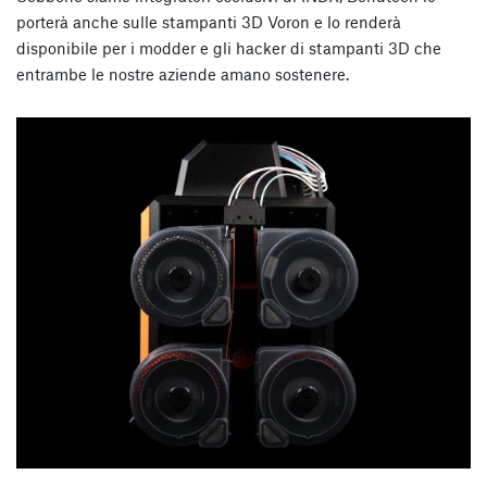
porterà anche sulle stampanti 3D Voron e lo renderà
disponibile per i modder e gli hacker di stampanti 3D che
entrambe le nostre aziende amano sostenere.