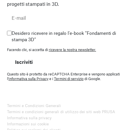
progetti stampati in 3D.
Desidero ricevere in regalo l'e-book “Fondamenti di
stampa 3D”
Facendo clic, si accetta di
ricevere la nostra newsletter.
Iscriviti
Questo sito è protetto da reCAPTCHA Enterprise e vengono applicati
l'
Informativa sulla Privacy
e i
Termini di servizio
di Google.
Termini e Condizioni Generali
Termini e condizioni generali di utilizzo dei siti web PRUSA
Informativa sulla privacy
Informazioni sui cookie
Politica sui reclami dei clienti