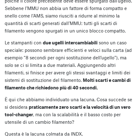
poiché il colore precedente deve essere spurgato dall’ugello.
Sebbene l’MMU non abbia un fattore di forma compatto e
snello come l’AMS, siamo riusciti a ridurre al minimo la
quantità di scarti generati dall’MMU: tutti gli scarti di
filamento vengono spurgati in un unico blocco compatto.
Le stampanti con
due ugelli intercambiabili
sono un caso
speciale: possono sembrare efficienti e veloci sulla carta (ad
esempio “8 secondi per ogni sostituzione dell’ugello”), ma
solo se ci si limita a due materiali. Aggiungendo altri
filamenti, si finisce per avere gli stessi svantaggi e limiti dei
sistemi di sostituzione del filamento.
Molti scarti e cambi di
filamento che richiedono più di 40 secondi.
È qui che abbiamo individuato una lacuna. Cosa succede se
si desidera
praticamente zero scarti e la velocità di un vero
tool-changer
, ma con la scalabilità e il basso costo per
utensile di un cambio filamento?
Questa è la lacuna colmata da INDX.