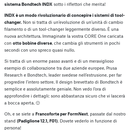
sistema Bondtech INDX
sotto i riflettori che merita!
INDX è un modo rivoluzionario di concepire i sistemi di tool-
changer.
Non si tratta di un’evoluzione di un’unità di cambio
filamento o di un tool-changer leggermente diverso. È una
nuova architettura. Immaginate la vostra CORE One caricata
con
otto bobine diverse
, che cambia gli strumenti in pochi
secondi con uno spreco quasi nullo.
Si tratta di un enorme passo avanti e di un meraviglioso
esempio di collaborazione tra due aziende europee, Prusa
Research e Bondtech, leader svedese nell’estrusione, per far
progredire l’intero settore. Il design brevettato di Bondtech è
semplice e assolutamente geniale. Non vedo l’ora di
approfondire i dettagli: sono abbastanza sicuro che vi lascerà
a bocca aperta. 🙂
Oh, e se siete a
Francoforte per FormNext
, passate dal nostro
stand
(Padiglione 12.1, F01)
. Dovete vederlo in funzione di
persona!