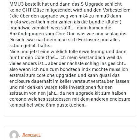
MMU3 bestellt hat und dann das S Upgrade schlicht
keine CHT Düse mitgesendet wird und den Vorbestellern
( die über den upgrade weg von mk4 zu mmu3 dann
mk4s wesentlich mehr zahlen als die bundle käufer )
irgendwie ziemlich weg stößt… dann kamen die
Ankündigungen vom Core One was wie nen schlag ins
Gesicht war nachdem man sich Enclosure und alles
schon geholt hatte…
Nice und jetzt eine wirklich tolle erweiterung und dann
nur für den Core One… ich mein verständlich weil da
vieles anders ist… aber der nächste schlag ins gesicht..
also wenn ich nun zum bondtech indx möchte muss ich
erstmal zum core one upgraden und kann quasi das
enclosure dauerhaft im keller verstaut verstauben lassen
und mir denken waren tolle investitionen für nen
zeitraum von nen jahr… da nen upgrade kit zum halben
coreone welches stattdessen mit dem anderen enclosure
kompatibel wäre öhm pustekuchen..
Rost
sagt: