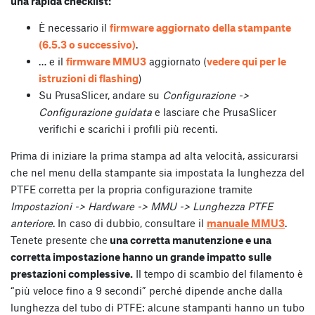
una rapida checklist:
È necessario il
firmware aggiornato della stampante
(6.5.3 o successivo)
.
… e il
firmware MMU3
aggiornato (
vedere qui per le
istruzioni di flashing
)
Su PrusaSlicer, andare su
Configurazione ->
Configurazione guidata
e lasciare che PrusaSlicer
verifichi e scarichi i profili più recenti.
Prima di iniziare la prima stampa ad alta velocità, assicurarsi
che nel menu della stampante sia impostata la lunghezza del
PTFE corretta per la propria configurazione tramite
Impostazioni -> Hardware -> MMU -> Lunghezza PTFE
anteriore
. In caso di dubbio, consultare il
manuale MMU3
.
Tenete presente che
una corretta manutenzione e una
corretta impostazione hanno un grande impatto sulle
prestazioni complessive.
Il tempo di scambio del filamento è
“più veloce fino a 9 secondi” perché dipende anche dalla
lunghezza del tubo di PTFE: alcune stampanti hanno un tubo