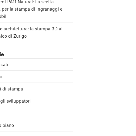
nt PA11 Natural: La scelta
a per la stampa di ingranaggi e
bili
e architettura: la stampa 3D al
nico di Zurigo
ie
cati
si
i di stampa
gli sviluppatori
o piano