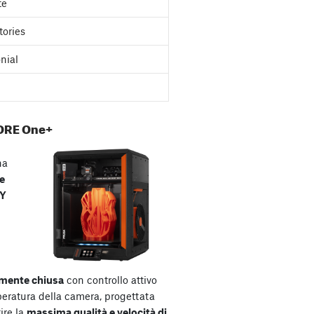
te
tories
nial
ORE One+
na
e
XY
mente chiusa
con controllo attivo
peratura della camera, progettata
ire la
massima qualità e velocità di