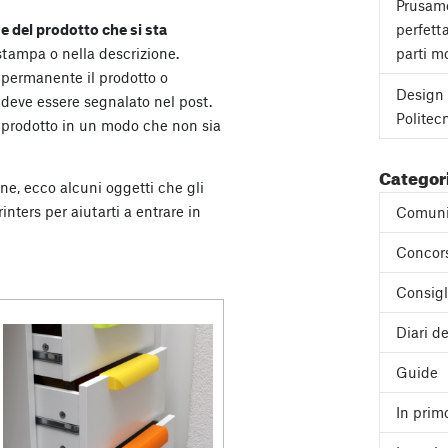
Prusame
perfett
e del prodotto che si sta
parti mo
tampa o nella descrizione.
 permanente il prodotto o
Design 
 deve essere segnalato nel post.
Politec
 prodotto in un modo che non sia
Categor
one, ecco alcuni oggetti che gli
nters per aiutarti a entrare in
Comuni
Concor
Consigl
Diari de
Guide
In prim