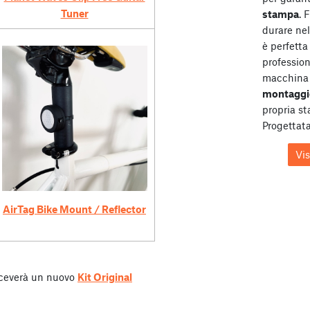
Tuner
stampa
. 
durare ne
è perfetta 
profession
macchina 
montaggi
propria s
Progettata
Vi
AirTag Bike Mount / Reflector
riceverà un nuovo
Kit Original