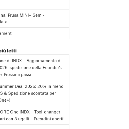
inal Prusa MINI+ Semi-
lata
ament
più letti
one di INDX – Aggiornamento di
2026: spedizione della Founder’s
 + Prossimi passi
Summer Deal 2026: 20% in meno
S & Spedizione scontata per
One+!
CORE One INDX – Tool-changer
ri con 8 ugelli – Preordini aperti!