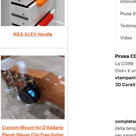
Intervis
Prusa S
Testimo
IKEA ALEX Handle
Video
Prusa C
La CORE
One+ è u
stampant
3D Core
completa
Custom Mount for D’Addario
della tem
Planet Waves Clip Free Guitar
per garant