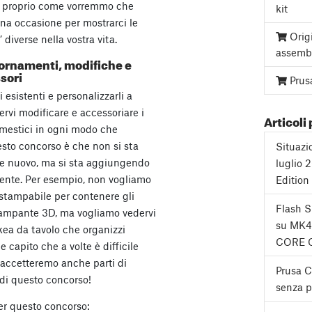
o proprio come vorremmo che
kit
na occasione per mostrarci le
Orig
diverse nella vostra vita.
assemb
ornamenti, modifiche e
sori
Prus
 esistenti e personalizzarli a
rvi modificare e accessoriare i
Articoli 
domestici in ogni modo che
esto concorso è che non si sta
Situazi
e nuovo, ma si sta aggiungendo
luglio 
tente. Per esempio, non vogliamo
Edition
stampabile per contenere gli
Flash 
tampante 3D, ma vogliamo vedervi
su MK4
kea da tavolo che organizzi
CORE 
capito che a volte è difficile
o accetteremo anche parti di
Prusa 
 di questo concorso!
senza pa
per questo concorso: