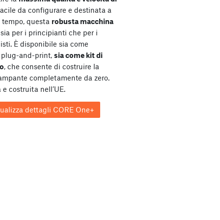
Facile da configurare e destinata a
l tempo, questa
robusta macchina
sia per i principianti che per i
isti. È disponibile sia come
plug-and-print,
sia come kit di
o
, che consente di costruire la
tampante completamente da zero.
 e costruita nell’UE.
sualizza dettagli CORE One+