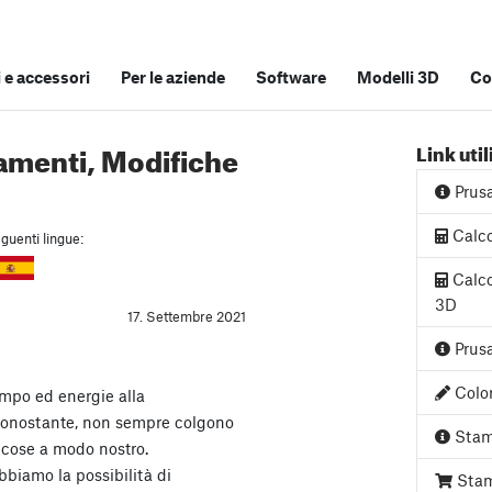
e accessori
Per le aziende
Software
Modelli 3D
Co
amenti, Modifiche
Link util
Prus
Calco
guenti lingue:
Calco
3D
17. Settembre 2021
Prusa
Color
mpo ed energie alla
 nonostante, non sempre colgono
Stam
e cose a modo nostro.
biamo la possibilità di
Stam