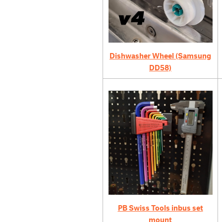
Dishwasher Wheel (Samsung
DD58)
PB Swiss Tools inbus set
mount