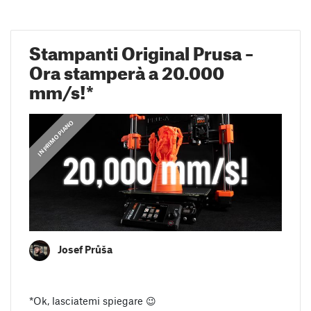
Stampanti Original Prusa –
Ora stamperà a 20.000
mm/s!*
,
,
,
IN PRIMO PIANO
IN PRIMO PIANO
GUIDE
GUIDE
Josef Průša
*Ok, lasciatemi spiegare 😉