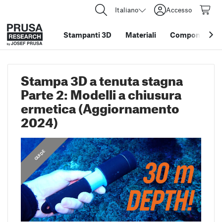
Italiano
Accesso
Stampanti 3D
Materiali
Componenti e 
Stampa 3D a tenuta stagna
Parte 2: Modelli a chiusura
ermetica (Aggiornamento
2024)
,
GUIDE
GUIDE