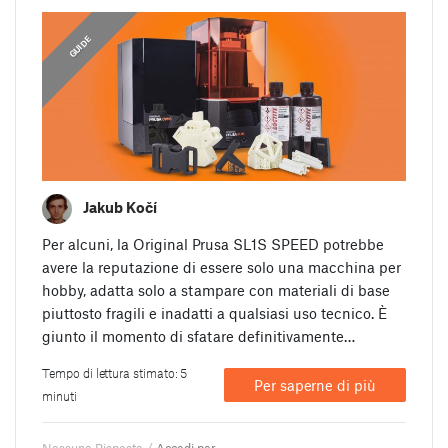
,
GUIDE
GUIDE
Jakub Kočí
Per alcuni, la Original Prusa SL1S SPEED potrebbe
avere la reputazione di essere solo una macchina per
hobby, adatta solo a stampare con materiali di base
piuttosto fragili e inadatti a qualsiasi uso tecnico. È
giunto il momento di sfatare definitivamente…
Tempo di lettura stimato: 5
Per saperne di più
minuti