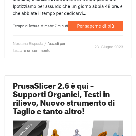
Ipotizziamo per assurdo che un giorno abbia 48 ore, e
che abbiate il tempo per dedicarvi…
Per saperne di più
Tempo di lettura stimato: 7 minuti
Nessuna Risposta /
Accedi per
23. Giugno 2023
lasciare un commento
PrusaSlicer 2.6 è qui –
Supporti Organici, Testi in
rilievo, Nuovo strumento di
Taglio e tanto altro!
,
IN PRIMO PIANO
GUIDE