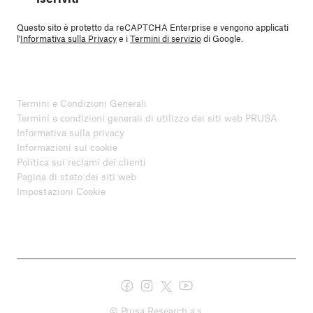
Questo sito è protetto da reCAPTCHA Enterprise e vengono applicati
l'
Informativa sulla Privacy
e i
Termini di servizio
di Google.
Termini e Condizioni Generali
Termini e condizioni generali di utilizzo dei siti web PRUSA
Informativa sulla privacy
Informazioni sui cookie
Politica sui reclami dei clienti
Pagina di stato dei siti web
Impostazioni Cookie
© Prusa Research a.s.