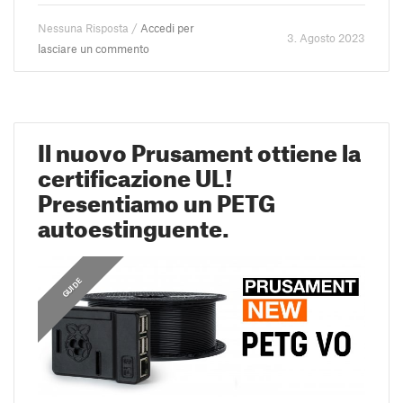
Nessuna Risposta /
Accedi per
3. Agosto 2023
lasciare un commento
Il nuovo Prusament ottiene la
certificazione UL!
Presentiamo un PETG
autoestinguente.
,
GUIDE
GUIDE