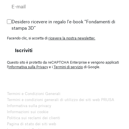
Desidero ricevere in regalo l'e-book “Fondamenti di
stampa 3D”
Facendo clic, si accetta di
ricevere la nostra newsletter.
Iscriviti
Questo sito è protetto da reCAPTCHA Enterprise e vengono applicati
l'
Informativa sulla Privacy
e i
Termini di servizio
di Google.
Termini e Condizioni Generali
Termini e condizioni generali di utilizzo dei siti web PRUSA
Informativa sulla privacy
Informazioni sui cookie
Politica sui reclami dei clienti
Pagina di stato dei siti web