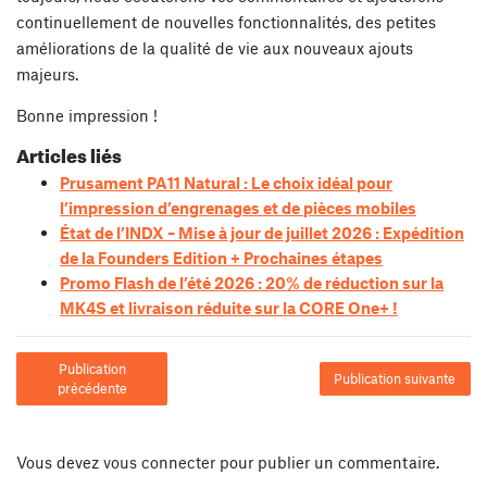
continuellement de nouvelles fonctionnalités, des petites
améliorations de la qualité de vie aux nouveaux ajouts
majeurs.
Bonne impression !
Articles liés
Prusament PA11 Natural : Le choix idéal pour
l’impression d’engrenages et de pièces mobiles
État de l’INDX – Mise à jour de juillet 2026 : Expédition
de la Founders Edition + Prochaines étapes
Promo Flash de l’été 2026 : 20% de réduction sur la
MK4S et livraison réduite sur la CORE One+ !
Publication
Publication suivante
précédente
Vous devez
vous connecter
pour publier un commentaire.