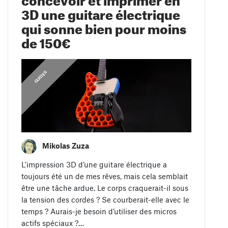
3D une guitare électrique
qui sonne bien pour moins
de 150€
,
A
S
T
U
C
E
S
D'
I
M
P
R
E
S
S
I
O
N
GUIDES
Mikolas Zuza
L’impression 3D d’une guitare électrique a
toujours été un de mes rêves, mais cela semblait
être une tâche ardue. Le corps craquerait-il sous
la tension des cordes ? Se courberait-elle avec le
temps ? Aurais-je besoin d’utiliser des micros
actifs spéciaux ?…