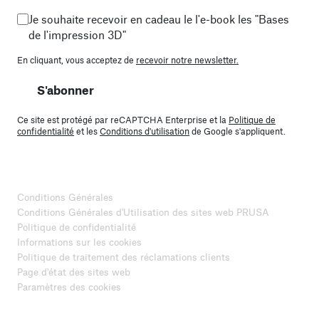
Je souhaite recevoir en cadeau le l'e-book les "Bases
de l'impression 3D"
En cliquant, vous acceptez de
recevoir notre newsletter.
S'abonner
Ce site est protégé par reCAPTCHA Enterprise et la
Politique de
confidentialité
et les
Conditions d'utilisation
de Google s'appliquent.
Conditions Générales
Conditions Générales d'Utilisation des sites web PRUSA
Politique de confidentialité
Informations sur les cookies
Politique de traitement des réclamations clients
Page d'état des sites web
Paramètres des cookies