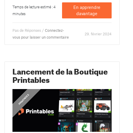
Temps de lecture estimé : 4
En apprendre
davantage
minutes
Pas de Réponses /
Connectez-
29. février 2024
vous pour laisser un commentaire
Lancement de la Boutique
Printables
ANNONCES