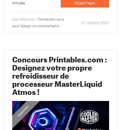
davantage
minutes
Une Réponse /
Connectez-vous
27. octobre 2023
pour laisser un commentaire
Concours Printables.com :
Designez votre propre
refroidisseur de
processeur MasterLiquid
Atmos !
CONCOURS