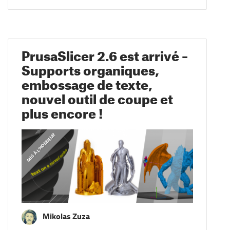
PrusaSlicer 2.6 est arrivé –
Supports organiques,
embossage de texte,
nouvel outil de coupe et
plus encore !
,
MIS À L'HONNEUR
GUIDES
Mikolas Zuza