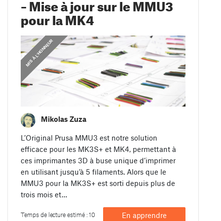
– Mise à jour sur le MMU3
pour la MK4
,
MIS À L'HONNEUR
ANNONCES
Mikolas Zuza
L’Original Prusa MMU3 est notre solution
efficace pour les MK3S+ et MK4, permettant à
ces imprimantes 3D à buse unique d’imprimer
en utilisant jusqu’à 5 filaments. Alors que le
MMU3 pour la MK3S+ est sorti depuis plus de
trois mois et…
Temps de lecture estimé : 10
En apprendre