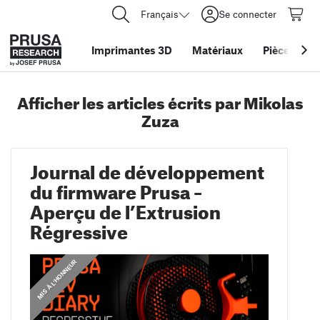
Français
Se connecter
Imprimantes 3D
Matériaux
Pièces
&
ac
Afficher les articles écrits par Mikolas
Zuza
Journal de développement
du firmware Prusa –
Aperçu de l’Extrusion
Régressive
,
,
,
,
,
MIS À L'HONNEUR
MIS À L'HONNEUR
ANNONCES
ANNONCES
GUIDES
GUIDES