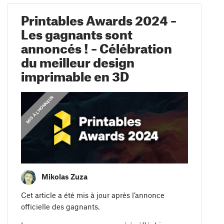
Printables Awards 2024 –
Les gagnants sont
annoncés ! – Célébration
du meilleur design
imprimable en 3D
,
,
,
MIS À L'HONNEUR
MIS À L'HONNEUR
CONCOURS
CONCOURS
Mikolas Zuza
Cet article a été mis à jour après l’annonce
officielle des gagnants.