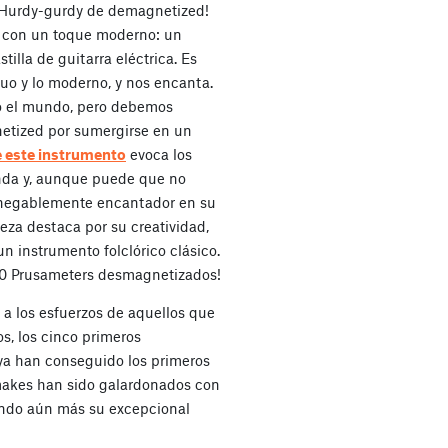
ic Hurdy-gurdy de demagnetized!
o con un toque moderno: un
illa de guitarra eléctrica. Es
uo y lo moderno, y nos encanta.
o el mundo, pero debemos
etized por sumergirse en un
e este instrumento
evoca los
nda y, aunque puede que no
innegablemente encantador en su
eza destaca por su creatividad,
n instrumento folclórico clásico.
00 Prusameters desmagnetizados!
a los esfuerzos de aquellos que
s, los cinco primeros
ya han conseguido los primeros
makes han sido galardonados con
ando aún más su excepcional