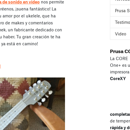
 de sonido en vídeo
nos permite
réenos, ¡suena fantástico! La
Prusa S
amor por el ukelele, que ha
Testimo
ro de makes y comentarios
mek, un fabricante dedicado con
Video
u haber. Tu gran creación te ha
e ya está en camino!
Prusa C
La CORE
One+ es 
C
impresor
CoreXY
completa
de temper
rápida y d