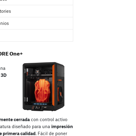
tories
nios
ORE One+
una
a
3D
mente cerrada
con control activo
atura diseñado para una
impresión
e primera calidad
. Fácil de poner