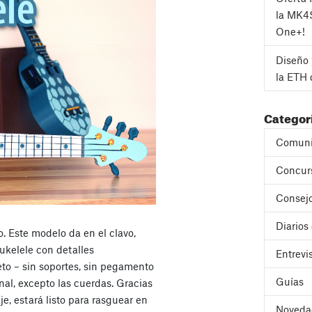
la MK4
One+!
Diseño 
la ETH 
Categor
Comuni
Concur
Consejo
Diarios
o. Este modelo da en el clavo,
ukelele con detalles
Entrevi
to – sin soportes, sin pegamento
Guías
al, excepto las cuerdas. Gracias
e, estará listo para rasguear en
Noveda