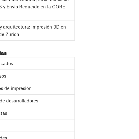
S y Envío Reducido en la CORE
y arquitectura: Impresión 3D en
de Zúrich
ías
cados
sos
s de impresión
 de desarrolladores
stas
des