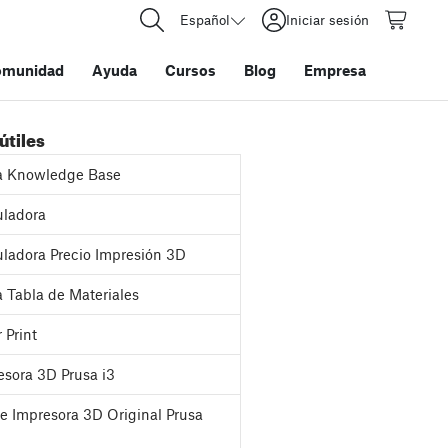
Español
Iniciar sesión
omunidad
Ayuda
Cursos
Blog
Empresa
útiles
a Knowledge Base
ladora
ladora Precio Impresión 3D
 Tabla de Materiales
 Print
sora 3D Prusa i3
e Impresora 3D Original Prusa