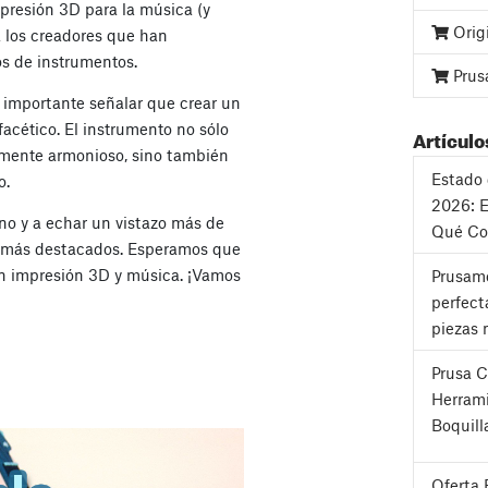
mpresión 3D para la música (y
Orig
a los creadores que han
os de instrumentos.
Prus
s importante señalar que crear un
facético. El instrumento no sólo
Artículo
emente armonioso, sino también
Estado 
o.
2026: E
no y a echar un vistazo más de
Qué Co
s más destacados. Esperamos que
en impresión 3D y música. ¡Vamos
Prusame
perfect
piezas 
Prusa 
Herrami
Boquill
Oferta 