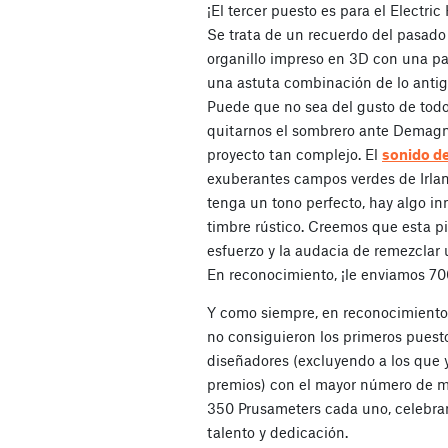
¡El tercer puesto es para el Electr
Se trata de un recuerdo del pasad
organillo impreso en 3D con una past
una astuta combinación de lo antig
Puede que no sea del gusto de tod
quitarnos el sombrero ante Demagn
proyecto tan complejo. El
sonido d
exuberantes campos verdes de Irla
tenga un tono perfecto, hay algo 
timbre rústico. Creemos que esta pi
esfuerzo y la audacia de remezclar u
En reconocimiento, ¡le enviamos 7
Y como siempre, en reconocimiento 
no consiguieron los primeros puesto
diseñadores (excluyendo a los que 
premios) con el mayor número de 
350 Prusameters cada uno, celebr
talento y dedicación.