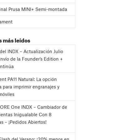
inal Prusa MINI+ Semi-montada
ament
s más leídos
del INDX – Actualización Julio
nvío de la Founder’s Edition +
ntinúa
nt PA11 Natural: La opción
a para imprimir engranajes y
móviles
CORE One INDX – Cambiador de
entas Inigualable Con 8
as – ¡Pedidos Abiertos!
Flash del Verano: ¡20% menos en