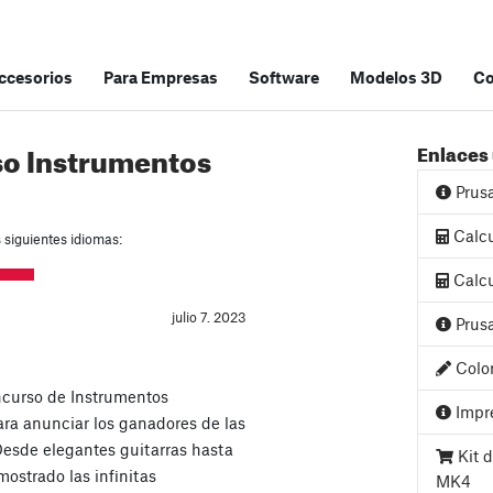
accesorios
Para Empresas
Software
Modelos 3D
C
o Instrumentos
Enlaces 
Prus
Calcu
s siguientes idiomas:
Calcu
julio 7. 2023
Prusa
Color
oncurso de Instrumentos
Impre
ara anunciar los ganadores de las
esde elegantes guitarras hasta
Kit d
mostrado las infinitas
MK4