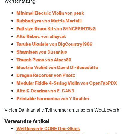
Wertschätzung:
Minimal Electric Violin
von penk
RubberLyre
von Mattia Martelli
Full size Drum Kit
von SYNCPRINTING
Alto Rebec
von alleycat
Taruke Ukulele
von BigCountry1986
Shamisen
von Dusanius
Thumb Piano
von Alpes86
Electric Violin!
von David Di-Benedetto
Dragon Recorder
von P1lotz
Modular Fiddle 4-String Violin
von OpenFabPDX
Alto C Ocarina
von E. CAN3
Printable harmonica
von Y Ibrahim
Vielen Dank an alle Teilnehmer an unserem Wettbewerb!
Verwandte Artikel
Wettbewerb: CORE One-Skins