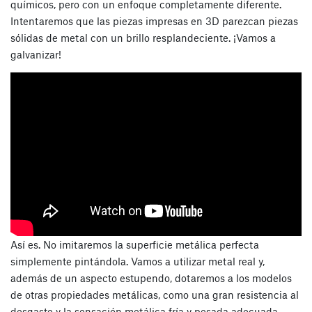
químicos, pero con un enfoque completamente diferente.
Intentaremos que las piezas impresas en 3D parezcan piezas
sólidas de metal con un brillo resplandeciente. ¡Vamos a
galvanizar!
Así es. No imitaremos la superficie metálica perfecta
simplemente pintándola. Vamos a utilizar metal real y,
además de un aspecto estupendo, dotaremos a los modelos
de otras propiedades metálicas, como una gran resistencia al
desgaste y la sensación metálica fría y pesada adecuada.