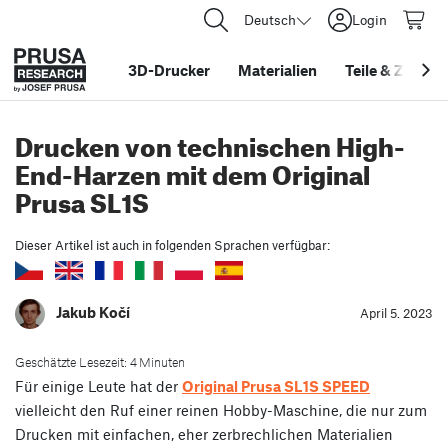
Deutsch
Login
3D-Drucker
Materialien
Teile
&
Zubehö
Drucken von technischen High-
End-Harzen mit dem Original
Prusa SL1S
Dieser Artikel ist auch in folgenden Sprachen verfügbar:
Jakub Kočí
April 5. 2023
Geschätzte Lesezeit: 4 Minuten
Für einige Leute hat der
Original Prusa SL1S SPEED
vielleicht den Ruf einer reinen Hobby-Maschine, die nur zum
Drucken mit einfachen, eher zerbrechlichen Materialien