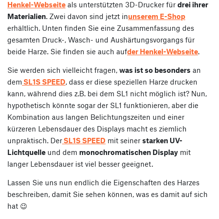
Henkel-Webseite
als unterstützten 3D-Drucker für
drei ihrer
Materialien
. Zwei davon sind jetzt in
unserem E-Shop
erhältlich. Unten finden Sie eine Zusammenfassung des
gesamten Druck-, Wasch- und Aushärtungsvorgangs für
beide Harze. Sie finden sie auch auf
der Henkel-Webseite
.
Sie werden sich vielleicht fragen,
was ist so besonders
an
dem
SL1S SPEED
, dass er diese speziellen Harze drucken
kann, während dies z.B. bei dem SL1 nicht möglich ist? Nun,
hypothetisch könnte sogar der SL1 funktionieren, aber die
Kombination aus langen Belichtungszeiten und einer
kürzeren Lebensdauer des Displays macht es ziemlich
unpraktisch. Der
SL1S SPEED
mit seiner
starken UV-
Lichtquelle
und dem
monochromatischen Display
mit
langer Lebensdauer ist viel besser geeignet.
Lassen Sie uns nun endlich die Eigenschaften des Harzes
beschreiben, damit Sie sehen können, was es damit auf sich
hat 😉