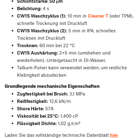
Schichtstärke: 50 µm
Belichtung:
4 s
CW1S Waschzyklus (1):
10 min in
Cleaner T
(oder TPM),
schnelle Trocknung mit Druckluft
CW1S Waschzyklus (2):
5 min in IPA, schnelles
Trocknen mit Druckluft
Trocknen:
60 min bei 22 °C
CW1S Aushärtung:
2×5 min (umdrehen und
wiederholen). Untergetaucht in DI-Wasser.
Talkum-Pulver kann verwendet werden, um restliche
Klebrigkeit abzudecken
Grundlegende mechanische Eigenschaften
Zugfestigkeit bei Bruch:
3,1 MPa
Reißfestigkeit:
12,6 kN/m
Shore Härte:
57A
Viskosität bei 25°C:
1.400 cP
Flüssigkeit Dichte:
1,02 g/cm³
Laden Sie das vollständige technische Datenblatt
hier