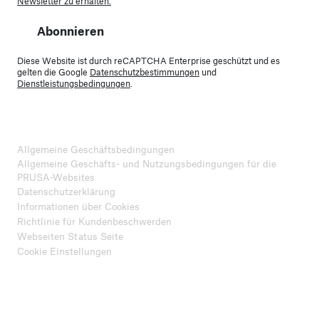
Newsletter zu erhalten.
Abonnieren
Diese Website ist durch reCAPTCHA Enterprise geschützt und es
gelten die Google
Datenschutzbestimmungen
und
Dienstleistungsbedingungen
.
Allgemeine Geschäftsbedingungen
Allgemeine Geschäfts- und Nutzungsbedingungen für die
PRUSA-Websites
Datenschutzerklärung
Informationen über Cookies
Richtlinie für Kundenbeschwerden
Webseiten Status Seite
Cookie Einstellungen