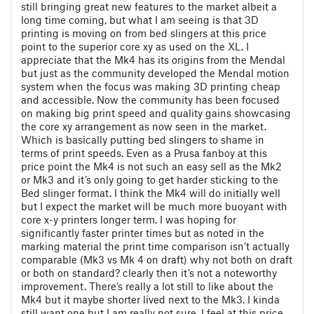
still bringing great new features to the market albeit a
long time coming, but what I am seeing is that 3D
printing is moving on from bed slingers at this price
point to the superior core xy as used on the XL. I
appreciate that the Mk4 has its origins from the Mendal
but just as the community developed the Mendal motion
system when the focus was making 3D printing cheap
and accessible. Now the community has been focused
on making big print speed and quality gains showcasing
the core xy arrangement as now seen in the market.
Which is basically putting bed slingers to shame in
terms of print speeds. Even as a Prusa fanboy at this
price point the Mk4 is not such an easy sell as the Mk2
or Mk3 and it’s only going to get harder sticking to the
Bed slinger format. I think the Mk4 will do initially well
but I expect the market will be much more buoyant with
core x-y printers longer term. I was hoping for
significantly faster printer times but as noted in the
marking material the print time comparison isn’t actually
comparable (Mk3 vs Mk 4 on draft) why not both on draft
or both on standard? clearly then it’s not a noteworthy
improvement. There’s really a lot still to like about the
Mk4 but it maybe shorter lived next to the Mk3. I kinda
still want one but I am really not sure, I feel at this price