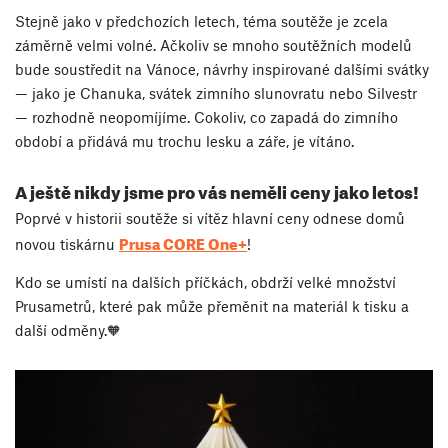
Stejně jako v předchozích letech, téma soutěže je zcela
záměrně velmi volné. Ačkoliv se mnoho soutěžních modelů
bude soustředit na Vánoce, návrhy inspirované dalšími svátky
— jako je Chanuka, svátek zimního slunovratu nebo Silvestr
— rozhodně neopomíjíme. Cokoliv, co zapadá do zimního
období a přidává mu trochu lesku a záře, je vítáno.
A ještě nikdy jsme pro vás neměli ceny jako letos!
Poprvé v historii soutěže si vítěz hlavní ceny odnese domů
Prusa CORE One+
novou tiskárnu
!
Kdo se umístí na dalších příčkách, obdrží velké množství
Prusametrů, které pak může přeměnit na materiál k tisku a
další odměny.🧡