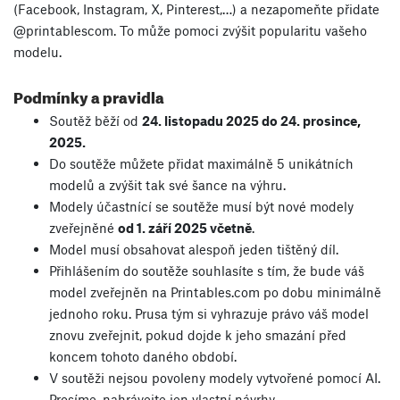
(Facebook, Instagram, X, Pinterest,…) a nezapomeňte přidate
@printablescom. To může pomoci zvýšit popularitu vašeho
modelu.
Podmínky a pravidla
Soutěž běží od
24. listopadu 2025 do 24. prosince
,
2025.
Do soutěže můžete přidat maximálně 5 unikátních
modelů a zvýšit tak své šance na výhru.
Modely účastnící se soutěže musí být nové modely
zveřejněné
od 1. září 2025 včetně
.
Model musí obsahovat alespoň jeden tištěný díl.
Přihlášením do soutěže souhlasíte s tím, že bude váš
model zveřejněn na Printables.com po dobu minimálně
jednoho roku. Prusa tým si vyhrazuje právo váš model
znovu zveřejnit, pokud dojde k jeho smazání před
koncem tohoto daného období.
V soutěži nejsou povoleny modely vytvořené pomocí AI.
Prosíme, nahrávejte jen vlastní návrhy.