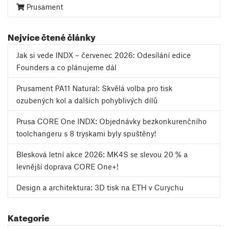
Prusament
Nejvíce čtené články
Jak si vede INDX – červenec 2026: Odesílání edice
Founders a co plánujeme dál
Prusament PA11 Natural: Skvělá volba pro tisk
ozubených kol a dalších pohyblivých dílů
Prusa CORE One INDX: Objednávky bezkonkurenčního
toolchangeru s 8 tryskami byly spuštěny!
Blesková letní akce 2026: MK4S se slevou 20 % a
levnější doprava CORE One+!
Design a architektura: 3D tisk na ETH v Curychu
Kategorie