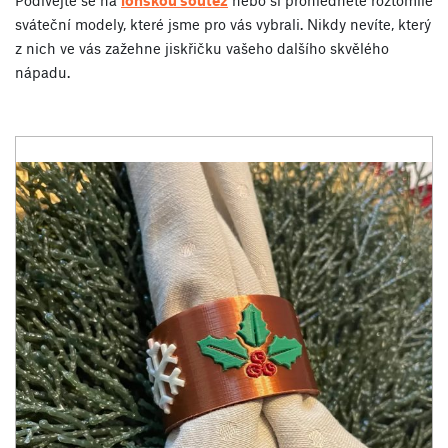
Podívejte se na
loňskou soutěž
nebo si prohlédněte roztomilé
sváteční modely, které jsme pro vás vybrali. Nikdy nevíte, který
z nich ve vás zažehne jiskřičku vašeho dalšího skvělého
nápadu.