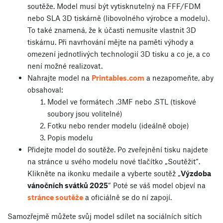
soutěže. Model musí být vytisknutelný na FFF/FDM
nebo SLA 3D tiskárně (libovolného výrobce a modelu).
To také znamená, že k účasti nemusíte vlastnit 3D
tiskárnu. Při navrhování mějte na paměti výhody a
omezení jednotlivých technologií 3D tisku a co je, a co
není možné realizovat.
Nahrajte model na
Printables.com
a nezapomeňte, aby
obsahoval:
Model ve formátech .3MF nebo .STL (tiskové
soubory jsou volitelné)
Fotku nebo render modelu (ideálně oboje)
Popis modelu
Přidejte model do soutěže. Po zveřejnění tisku najdete
na stránce u svého modelu nové tlačítko „Soutěžit“.
Klikněte na ikonku medaile a vyberte soutěž „
Výzdoba
vánočních svátků 2025
“ Poté se váš model objeví na
stránce soutěže
a oficiálně se do ní zapojí.
Samozřejmě můžete svůj model sdílet na sociálních sítích