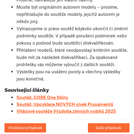
Musíte být originálním autorem modelu – prosíme,
nepřihlašujte do soutěže modely, jejichž autorem je
někdo jiný.
Vyhrazujeme si právo soutěž kdykoliv ukončit či změnit
podmínky soutěže. V případě porušení podmínek nebo
pokusu o podvod bude soutěžící diskvalifikován.
Přihlášení modelů, které neodpovídají kritériím soutěže,
bude mít za následek diskvalifikaci. Za opakované
prohřešky vás můžeme vyloučit z dalších soutěží.
Výsledky jsou na uvážení poroty a všechny výsledky
jsou konečné.
Související články
Soutěž: CORE One Skiny
Soutěž: Upcyklace NOVÝCH cívek Prusamentů
Vítězové soutěže Výzdoba zimních svátků 2025
Předchozí příspěvek
Další příspěvek