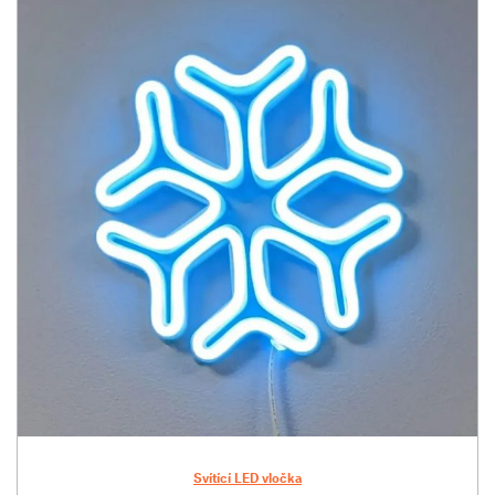
Svítící LED vločka