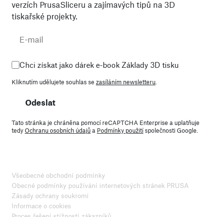
verzích PrusaSliceru a zajímavých tipů na 3D
tiskařské projekty.
Chci získat jako dárek e-book Základy 3D tisku
Kliknutím udělujete souhlas se
zasíláním newsletteru
.
Odeslat
Tato stránka je chráněna pomocí reCAPTCHA Enterprise a uplatňuje
tedy
Ochranu osobních údajů
a
Podmínky použití
společnosti Google.
Všeobecné obchodní podmínky
Obecné podmínky používání internetových stránek PRUSA
Zásady ochrany soukromí
Informace o cookies
Proces řešení stížností zákazníků