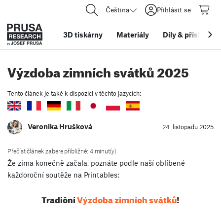
Čeština
Přihlásit se
3D tiskárny
Materiály
Díly
&
příslušens
Výzdoba zimních svátků 2025
Tento článek je také k dispozici v těchto jazycích:
Veronika Hrušková
24. listopadu 2025
Přečíst článek zabere přibližně: 4 minut(y)
Že zima konečně začala, poznáte podle naší oblíbené
každoroční soutěže na Printables:
Tradiční
Výzdoba zimních svátků
!