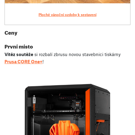
Ploché vánoční ozdoby k sestavení
Ceny
První místo
Vítěz soutěže
si rozbalí zbrusu novou stavebnici tiskárny
Prusa CORE One+
!