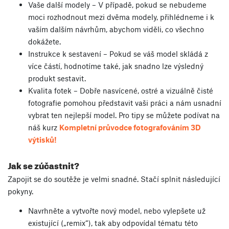
Vaše další modely – V případě, pokud se nebudeme
moci rozhodnout mezi dvěma modely, přihlédneme i k
vaším dalším návrhům, abychom viděli, co všechno
dokážete.
Instrukce k sestavení – Pokud se váš model skládá z
více částí, hodnotíme také, jak snadno lze výsledný
produkt sestavit.
Kvalita fotek – Dobře nasvícené, ostré a vizuálně čisté
fotografie pomohou představit vaši práci a nám usnadní
vybrat ten nejlepší model. Pro tipy se můžete podívat na
náš kurz
Kompletní průvodce fotografováním 3D
výtisků!
Jak se zúčastnit?
Zapojit se do soutěže je velmi snadné. Stačí splnit následující
pokyny.
Navrhněte a vytvořte nový model, nebo vylepšete už
existující („remix“), tak aby odpovídal tématu této