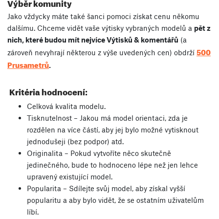
Výběr komunity
Jako vždycky máte také šanci pomoci získat cenu někomu
dalšímu. Chceme vidět vaše výtisky vybraných modelů a
pět z
nich, které budou mít nejvíce Výtisků & komentářů
(a
500
zároveň nevyhrají některou z výše uvedených cen) obdrží
Prusametrů
.
Kritéria hodnocení:
Celková kvalita modelu.
Tisknutelnost – Jakou má model orientaci, zda je
rozdělen na více částí, aby jej bylo možné vytisknout
jednodušeji (bez podpor) atd.
Originalita – Pokud vytvoříte něco skutečně
jedinečného, bude to hodnoceno lépe než jen lehce
upravený existující model.
Popularita – Sdílejte svůj model, aby získal vyšší
popularitu a aby bylo vidět, že se ostatním uživatelům
líbí.