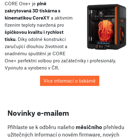
CORE One+ je
plně
zakrytovaná 3D tiskárna s
kinematikou CoreXY
a aktivním
řízením teploty navržená pro
špičkovou kvalitu i rychlost
tisku
. Díky odolné konstrukci
zaručující dlouhou životnost a
snadnému spuštění je CORE
One+ perfektní volbou pro začátečníky i profesionály.
Vyvinuto a vyrobeno v ČR.
Více informací o tiskárně
Novinky e-mailem
Přihlaste se k odběru našeho
měsíčního
přehledu
užitečných informací o novém firmware, nových