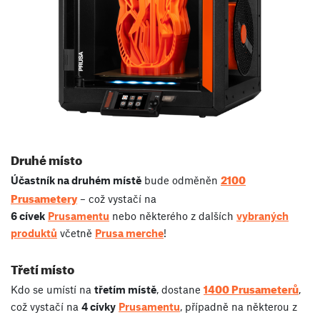
Druhé místo
2100
Účastník na druhém místě
bude odměněn
Prusametery
– což vystačí na
6 cívek
Prusamentu
nebo některého z dalších
vybraných
produktů
včetně
Prusa merche
!
Třetí místo
1400 Prusameterů
Kdo se umístí na
třetím místě
, dostane
,
což vystačí na
4 cívky
Prusamentu
, případně na některou z