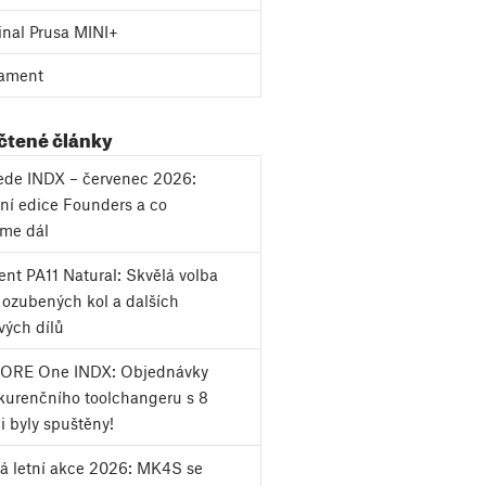
inal Prusa MINI+
ament
 čtené články
vede INDX – červenec 2026:
ní edice Founders a co
eme dál
nt PA11 Natural: Skvělá volba
k ozubených kol a dalších
vých dílů
CORE One INDX: Objednávky
urenčního toolchangeru s 8
i byly spuštěny!
á letní akce 2026: MK4S se