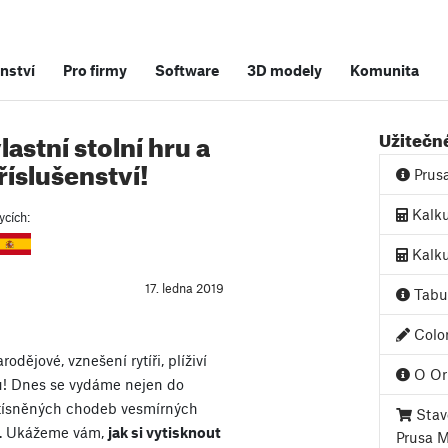
nství
Pro firmy
Software
3D modely
Komunita
lastní stolní hru a
Užitečn
íslušenství!
Prus
Kalku
ycích:
Kalku
17. ledna 2019
Tabul
Color
rodějové, vznešení rytíři, plíživí
O Ori
ů! Dnes se vydáme nejen do
stísněných chodeb vesmírných
Stave
a. Ukážeme vám,
jak si vytisknout
Prusa 