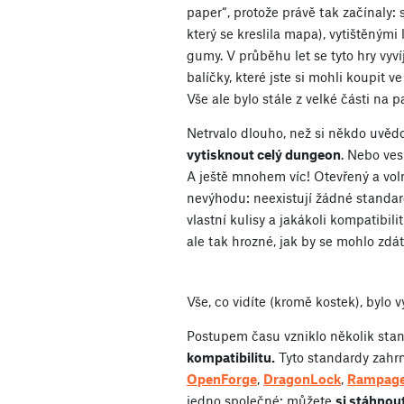
paper“, protože právě tak začínaly
který se kreslila mapa), vytištěnými
gumy. V průběhu let se tyto hry vyví
balíčky, které jste si mohli koupit 
Vše ale bylo stále z velké části na p
Netrvalo dlouho, než si někdo uvědo
vytisknout celý dungeon
. Nebo ves
A ještě mnohem víc! Otevřený a vol
nevýhodu: neexistují žádné standar
vlastní kulisy a jakákoli kompatibil
ale tak hrozné, jak by se mohlo zdát
Vše, co vidíte (kromě kostek), bylo 
Postupem času vzniklo několik stan
kompatibilitu.
Tyto standardy zahrn
OpenForge
,
DragonLock
,
Rampag
jedno společné: můžete
si stáhnou