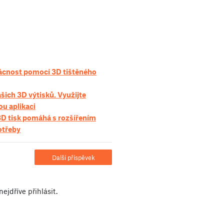
ácnost pomocí 3D tištěného
šich 3D výtisků. Využijte
ou aplikaci
3D tisk pomáhá s rozšířením
otřeby
Další příspěvek
nejdříve
přihlásit
.