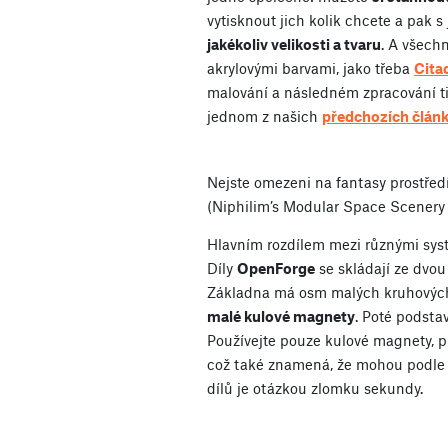
vytisknout jich kolik chcete a pak 
jakékoliv velikosti a tvaru
. A všech
akrylovými barvami, jako třeba
Cita
malování a následném zpracování ti
jednom z našich
předchozích člán
Nejste omezeni na fantasy prostředí,
(Niphilim’s Modular Space Scenery 
Hlavním rozdílem mezi různými sys
Díly
OpenForge
se skládají ze dvou
Základna má osm malých kruhových 
malé kulové magnety
. Poté podstav
Používejte pouze kulové magnety, p
což také znamená, že mohou podle p
dílů je otázkou zlomku sekundy.