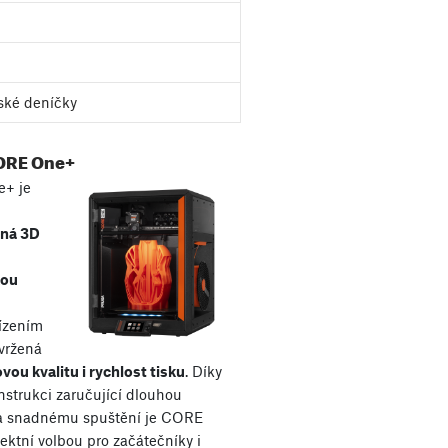
ské deníčky
ORE One+
+ je
aná 3D
kou
řízením
avržená
vou kvalitu i rychlost tisku
. Díky
nstrukci zaručující dlouhou
 a snadnému spuštění je CORE
ektní volbou pro začátečníky i