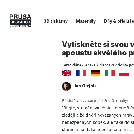
3D tiskárny
Materiály
Díly
&
přísluše
Vytiskněte si svou v
spoustu skvělého př
Tento článek je také k dispozici v těchto jaz
Jan Olejnik
Přečíst článek zabere přibližně: 3 minut(y)
Vítejte, stateční válečníci, moudří ča
zloději a žoldnéři nevázaných mrav
nebezpečných kobek, ale také do 
stanic a na další nebezpečná míst