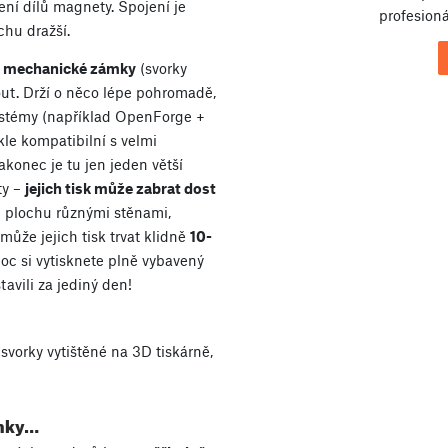
ní dílů magnety. Spojení je
profesioná
hu dražší.
é
mechanické zámky
(svorky
out. Drží o něco lépe pohromadě,
systémy (například OpenForge +
le kompatibilní s velmi
akonec je tu jen jeden větší
ty –
jejich tisk může zabrat dost
u plochu různými stěnami,
může jejich tisk trvat klidně
10-
noc si vytisknete plně vybavený
avili za jediný den!
vorky vytištěné na 3D tiskárně,
anky…