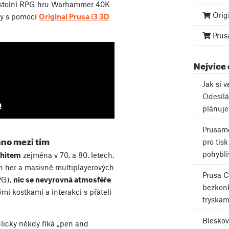
stolní RPG hru Warhammer 40K
Orig
ňky s pomocí
Original Prusa i3 3D
Prus
Nejvíce
Jak si 
Odesílá
plánuj
Prusame
no mezi tím
pro tis
pohybli
hitem
zejména v 70. a 80. letech.
ch her a masivně multiplayerových
Prusa 
PG),
nic se nevyrovná atmosféře
bezkonk
i kostkami a interakci s přáteli
tryskam
Bleskov
licky někdy říká „pen and