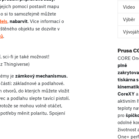
s jejich pomocí postavit mapu
Video
no si to samozřejmě můžete
Výběr
dels
,
nabarvit
. Více informací o
štěného objektu se dozvíte v
Vývojář
ků
.
Prusa C
 sci-fi je také možnost!
CORE One
z Thingiverse)
plně
zakrytov
témy je
zámkový mechanismus.
tiskárna s
 částí: základnové a podlahové.
kinemati
otvorů, do kterých můžete vložit
CoreXY
a
ec a podlahu slepte tavící pistolí.
aktivním 
rotože se mohou volně otáčet,
teploty n
otřeby měnit polaritu. Spojení
pro
špičko
odolné ko
životnost
One+ perf