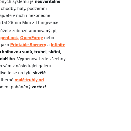
bných systémů je
neuvěřitelně
 chodby, haly, podzemní
ajdete v nich i nekonečné
rtal 28mm Mini z Thingiverse
můžete zobrazit animovaný gif,
penLock,
OpenForge
nebo
 jako
Printable Scenery
a
Infinite
 knihovnu sudů, truhel, skříní,
dalšího
. Vyjmenovat zde všechny
 vám v následující galerii
ívejte se na tyto
skvělé
nádherné
malé truhly od
fonem poháněný
vortex!