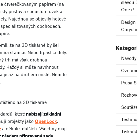
slevou 
: se čtverečkovaným papírem (na
One+!
 listy postav a spoustou tužek a
jely. Najednou se objevily hotové
Design 
ve specializovaných obchodech.
Curych
apíře.
mil, že na 3D tiskárně by šel
Kategor
mírá stanice. Nebo trpasličí doly.
Návody
ný trh má však drobnou
dy. Každý si může navrhnout
Oznám
ita je až na druhém místě. Není to
.
Prusa S
Rozhov
vytištěno na 3D tiskárně
Soutěž
dardů, které
nabízejí základní
Testimo
ují projekty jako
OpenLock
,
e
a několik dalších. Všechny mají
Tiskařs
t předem připravené sady
,