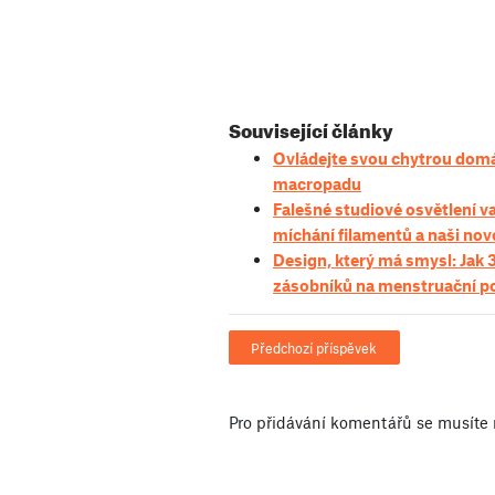
Související články
Ovládejte svou chytrou dom
macropadu
Falešné studiové osvětlení va
míchání filamentů a naši nov
Design, který má smysl: Jak 
zásobníků na menstruační p
Předchozí příspěvek
Pro přidávání komentářů se musíte 