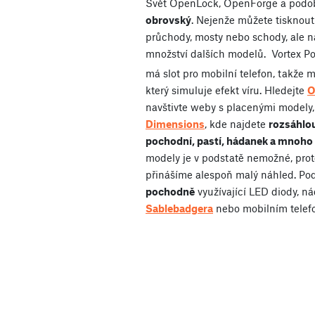
Svět OpenLock, OpenForge a podo
obrovský
. Nejenže můžete tisknout
průchody, mosty nebo schody, ale n
množství dalších modelů.
Vortex Po
má slot pro mobilní telefon, takže 
který simuluje efekt víru. Hledejte
O
navštivte weby s placenými modely,
Dimensions
, kde najdete
rozsáhlou
pochodní, pastí, hádanek a mnoho 
modely je v podstatě nemožné, proto
přinášíme alespoň malý náhled. Pod
pochodně
využívající LED diody, 
Sablebadgera
nebo mobilním tele