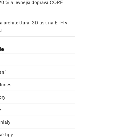
20 % a levnější doprava CORE
a architektura: 3D tisk na ETH v
u
ie
ení
tories
ory
e
nialy
ké tipy