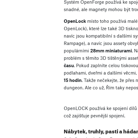
Systém OpenForge používá ke spoje
snadné, ale magnety mohou být troc
OpenLock
místo toho používá mal
OpenLock), které lze také 3D tiskn
navíc jsou kompatibilní s dalšími 
Rampage), a navíc jsou assety obvyk
populárními
28mm miniaturami
. N
problém s těmito 3D tištěnými asse
času
. Pokud zaplníte celou tiskovo
podlahami, dveřmi a dalšími věcmi, 
15 hodin
. Takže nečekejte, že přes 
dungeon. Ale co už, Řím taky nepost
OpenLOCK používá ke spojení dílů s
což zajišťuje pevnější spojení.
Nábytek, truhly, pasti a hád