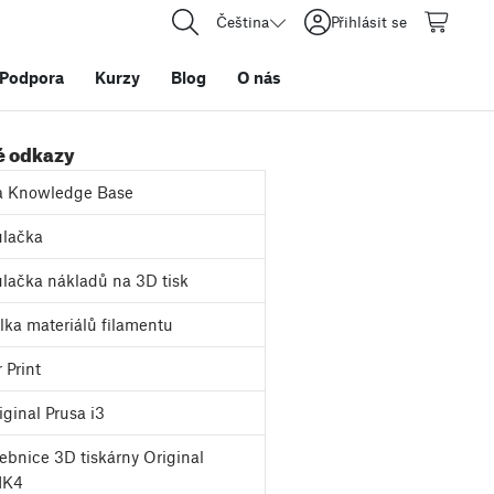
Čeština
Přihlásit se
Podpora
Kurzy
Blog
O nás
é odkazy
a Knowledge Base
lačka
lačka nákladů na 3D tisk
ka materiálů filamentu
 Print
ginal Prusa i3
bnice 3D tiskárny Original
MK4