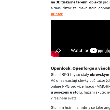
na 3D tiskárně terénní objekty
pro 
a další různé zajímavé stolní dopl
printer
!
Openlock, Openforge a všech
Stolní RPG hry se staly
obrovským 
Ač dnes existují stovky počítačový
online RPG pro více hráčů (MMOR
u posezení u stolu,
házení skutečným
v reálném světě.
Stolním hrám na hrdiny se také ang