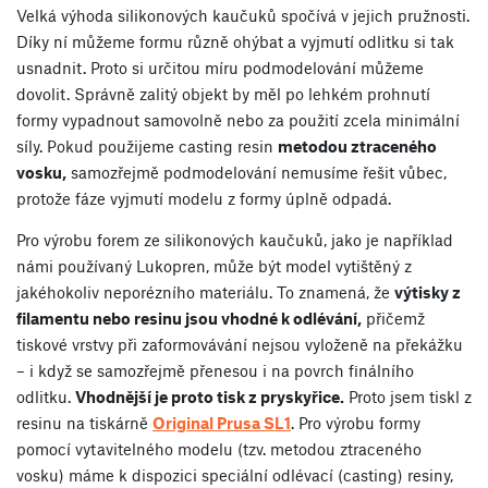
Velká výhoda silikonových kaučuků spočívá v jejich pružnosti.
Díky ní můžeme formu různě ohýbat a vyjmutí odlitku si tak
usnadnit. Proto si určitou míru podmodelování můžeme
dovolit. Správně zalitý objekt by měl po lehkém prohnutí
formy vypadnout samovolně nebo za použití zcela minimální
síly. Pokud použijeme casting resin
metodou ztraceného
vosku,
samozřejmě podmodelování nemusíme řešit vůbec,
protože fáze vyjmutí modelu z formy úplně odpadá.
Pro výrobu forem ze silikonových kaučuků, jako je například
námi používaný Lukopren, může být model vytištěný z
jakéhokoliv neporézního materiálu. To znamená, že
výtisky z
filamentu nebo resinu jsou vhodné k odlévání,
přičemž
tiskové vrstvy při zaformovávání nejsou vyloženě na překážku
– i když se samozřejmě přenesou i na povrch finálního
odlitku.
Vhodnější je proto tisk z pryskyřice.
Proto jsem tiskl z
resinu na tiskárně
Original Prusa SL1
. Pro výrobu formy
pomocí vytavitelného modelu (tzv. metodou ztraceného
vosku) máme k dispozici speciální odlévací (casting) resiny,