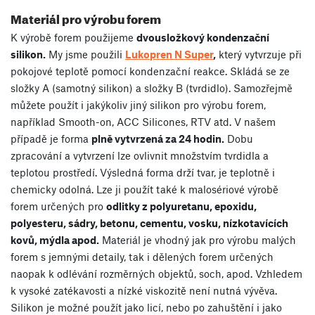
Materiál pro výrobu forem
K výrobě forem použijeme
dvousložkový kondenzační
silikon.
My jsme použili
Lukopren N Super
,
který vytvrzuje při
pokojové teplotě pomocí kondenzační reakce. Skládá se ze
složky A (samotný silikon) a složky B (tvrdidlo). Samozřejmě
můžete použít i jakýkoliv jiný silikon pro výrobu forem,
například Smooth-on, ACC Silicones, RTV atd. V našem
případě je forma
plně vytvrzená za 24 hodin.
Dobu
zpracování a vytvrzení lze ovlivnit množstvím tvrdidla a
teplotou prostředí. Výsledná forma drží tvar, je teplotně i
chemicky odolná. Lze ji použít také k malosériové výrobě
forem určených pro
odlitky z polyuretanu, epoxidu,
polyesteru, sádry, betonu, cementu, vosku, nízkotavících
kovů, mýdla apod.
Materiál je vhodný jak pro výrobu malých
forem s jemnými detaily, tak i dělených forem určených
naopak k odlévání rozměrných objektů, soch, apod. Vzhledem
k vysoké zatékavosti a nízké viskozitě není nutná vývěva.
Silikon je možné použít jako licí, nebo po zahuštění i jako