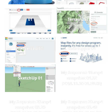
01
Terrain2STL 01
Tinkercad 01
cadmapper 01
My Sequence 19.mp4
SketchUp 01
snapshot 01.32
[2018.11.30 01.59.05]
My Sequence 20.mp4
My Sequence 20.mp4
snapshot 03.20
snapshot 03.49