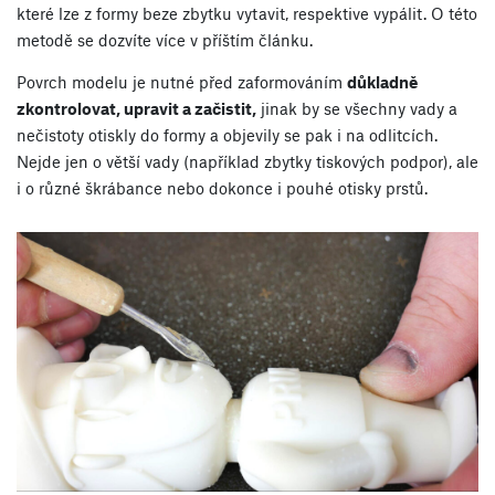
které lze z formy beze zbytku vytavit, respektive vypálit. O této
metodě se dozvíte více v příštím článku.
Povrch modelu je nutné před zaformováním
důkladně
zkontrolovat, upravit a začistit,
jinak by se všechny vady a
nečistoty otiskly do formy a objevily se pak i na odlitcích.
Nejde jen o větší vady (například zbytky tiskových podpor), ale
i o různé škrábance nebo dokonce i pouhé otisky prstů.