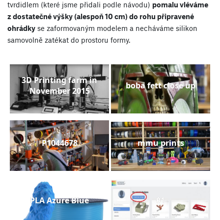
tvrdidlem (které jsme přidali podle návodu)
pomalu vléváme
z dostatečné výšky (alespoň 10 cm) do rohu připravené
ohrádky
se zaformovaným modelem a necháváme silikon
samovolně zatékat do prostoru formy.
3D Printing farm in
boba fett close up
November 2015
P1044678
mmu prints
PLA Azure Blue
01