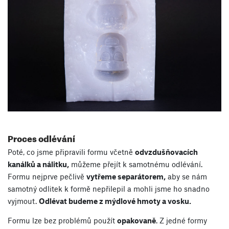
Proces odlévání
Poté, co jsme připravili formu včetně
odvzdušňovacích
kanálků a nálitku,
můžeme přejít k samotnému odlévání.
Formu nejprve pečlivě
vytřeme separátorem,
aby se nám
samotný odlitek k formě nepřilepil a mohli jsme ho snadno
vyjmout.
Odlévat budeme z mýdlové hmoty a vosku.
Formu lze bez problémů použít
opakovaně
. Z jedné formy