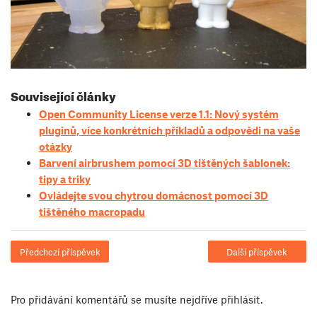
Související články
Open Community License verze 1.1: Nový systém
pluginů, více konkrétních příkladů a odpovědi na vaše
otázky
Barvení airbrushem pomocí 3D tištěných šablonek:
tipy a triky
Ovládejte svou chytrou domácnost pomocí 3D
tištěného macropadu
Předchozí příspěvek
Další příspěvek
Pro přidávání komentářů se musíte nejdříve
přihlásit
.