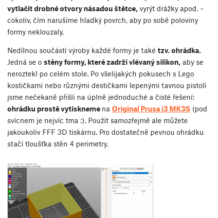
vytlačit drobné otvory násadou štětce,
vyrýt drážky apod. –
cokoliv, čím narušíme hladký povrch, aby po sobě poloviny
formy neklouzaly.
Nedílnou součástí výroby každé formy je také
tzv. ohrádka.
Jedná se o
stěny formy, které zadrží vlévaný silikon,
aby se
neroztekl po celém stole. Po všelijakých pokusech s Lego
kostičkami nebo různými destičkami lepenými tavnou pistolí
jsme nečekaně přišli na úplně jednoduché a čisté řešení:
ohrádku prostě vytiskneme
na
Original Prusa i3 MK3S
(pod
svícnem je nejvíc tma :). Použít samozřejmě ale můžete
jakoukoliv FFF 3D tiskárnu. Pro dostatečně pevnou ohrádku
stačí tloušťka stěn 4 perimetry.