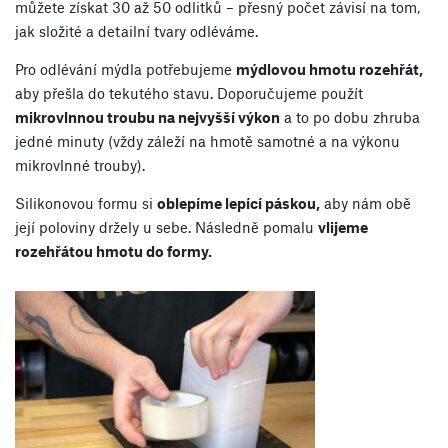
můžete získat 30 až 50 odlitků – přesný počet závisí na tom,
jak složité a detailní tvary odléváme.
Pro odlévání mýdla potřebujeme
mýdlovou hmotu rozehřát,
aby přešla do tekutého stavu. Doporučujeme použít
mikrovlnnou troubu na nejvyšší výkon
a to po dobu zhruba
jedné minuty (vždy záleží na hmotě samotné a na výkonu
mikrovlnné trouby).
Silikonovou formu si
oblepíme lepící páskou,
aby nám obě
její poloviny držely u sebe. Následně pomalu
vlijeme
rozehřátou hmotu do formy.