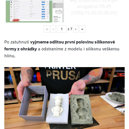
SketchUp 02
snapshot 01.41
[2018.11.30 02.00.01]
«
‹
z
7
›
»
Po zatuhnutí
vyjmeme odlitou první polovinu silikonové
formy z ohrádky
a odstraníme z modelu i silikonu veškerou
hlínu.