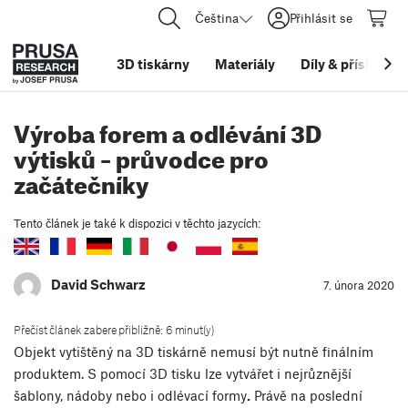
Čeština
Přihlásit se
3D tiskárny
Materiály
Díly
&
příslušens
Výroba forem a odlévání 3D
výtisků – průvodce pro
začátečníky
Tento článek je také k dispozici v těchto jazycích:
David Schwarz
7. února 2020
Přečíst článek zabere přibližně: 6 minut(y)
Objekt vytištěný na 3D tiskárně nemusí být nutně finálním
produktem. S pomocí 3D tisku lze vytvářet i nejrůznější
šablony, nádoby nebo i odlévací formy
.
Právě na poslední