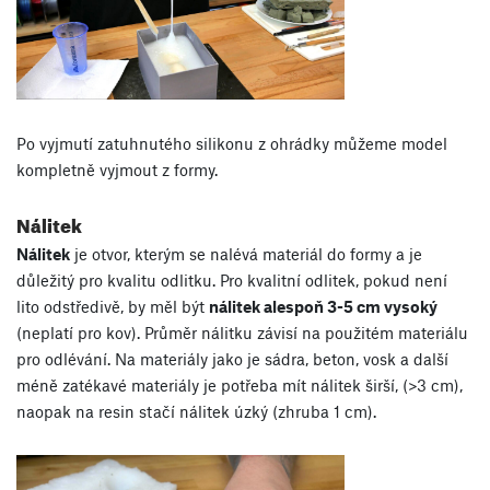
Po vyjmutí zatuhnutého silikonu z ohrádky můžeme model
kompletně vyjmout z formy.
Nálitek
Nálitek
je otvor, kterým se nalévá materiál do formy a je
důležitý pro kvalitu odlitku. Pro kvalitní odlitek, pokud není
lito odstředivě, by měl být
nálitek alespoň 3-5 cm vysoký
(neplatí pro kov). Průměr nálitku závisí na použitém materiálu
pro odlévání. Na materiály jako je sádra, beton, vosk a další
méně zatékavé materiály je potřeba mít nálitek širší, (>3 cm),
naopak na resin stačí nálitek úzký (zhruba 1 cm).