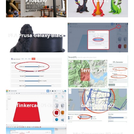
P1044397
P1144182
PLA Prusa Galaxy Black
02
02
Terrain2STL 02
Tinkercad 01-0aa
cadmapper 02
My Sequence 19.mp4