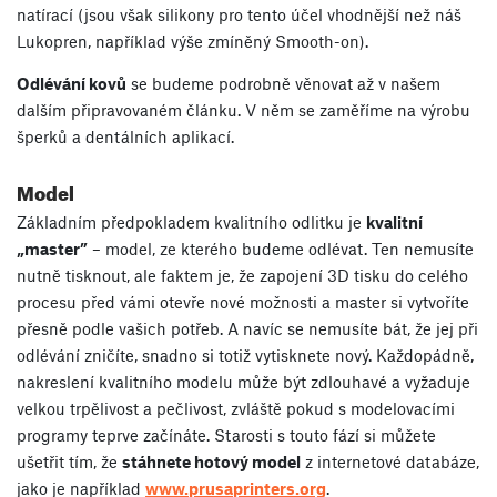
natírací (jsou však silikony pro tento účel vhodnější než náš
Lukopren, například výše zmíněný Smooth-on).
Odlévání kovů
se budeme podrobně věnovat až v našem
dalším připravovaném článku. V něm se zaměříme na výrobu
šperků a dentálních aplikací.
Model
Základním předpokladem kvalitního odlitku je
kvalitní
„master”
– model, ze kterého budeme odlévat. Ten nemusíte
nutně tisknout, ale faktem je, že zapojení 3D tisku do celého
procesu před vámi otevře nové možnosti a master si vytvoříte
přesně podle vašich potřeb. A navíc se nemusíte bát, že jej při
odlévání zničíte, snadno si totiž vytisknete nový. Každopádně,
nakreslení kvalitního modelu může být zdlouhavé a vyžaduje
velkou trpělivost a pečlivost, zvláště pokud s modelovacími
programy teprve začínáte. Starosti s touto fází si můžete
ušetřit tím, že
stáhnete hotový model
z internetové databáze,
jako je například
www.prusaprinters.org
.