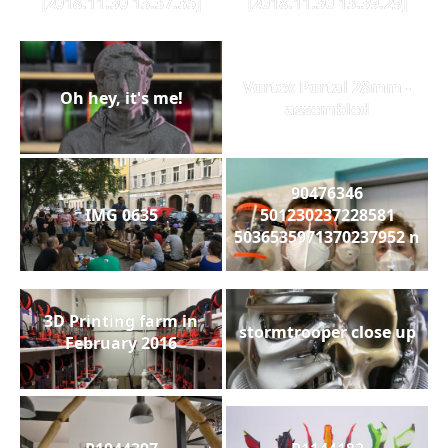
[2018.11.30 13.37.35]
[2018.11.30 13.39.29]
Vortex Portal 28mm -
Oh hey, it's me!
assembled
90476346
IMG 0635
501230237228581
5036535971370237952 n
3D Printing farm in
stormtrooper close up
February 2016