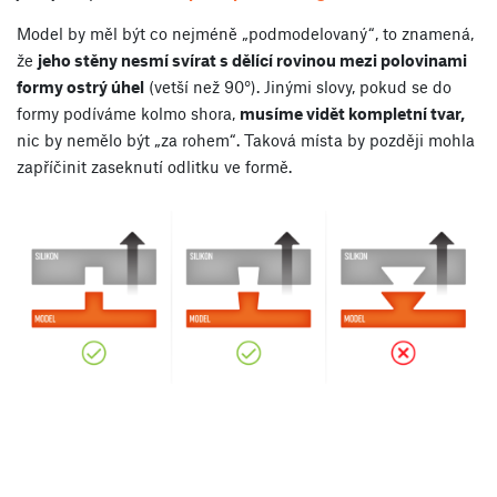
Model by měl být co nejméně „podmodelovaný“, to znamená,
že
jeho stěny nesmí svírat s dělící rovinou mezi polovinami
formy ostrý úhel
(vetší než 90°). Jinými slovy, pokud se do
formy podíváme kolmo shora,
musíme vidět kompletní tvar,
nic by nemělo být „za rohem“. Taková místa by později mohla
zapříčinit zaseknutí odlitku ve formě.