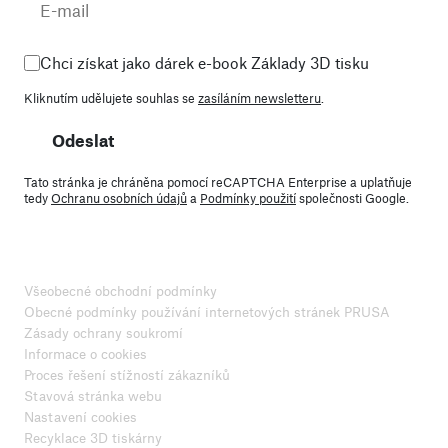
Chci získat jako dárek e-book Základy 3D tisku
Kliknutím udělujete souhlas se
zasíláním newsletteru
.
Odeslat
Tato stránka je chráněna pomocí reCAPTCHA Enterprise a uplatňuje
tedy
Ochranu osobních údajů
a
Podmínky použití
společnosti Google.
Všeobecné obchodní podmínky
Obecné podmínky používání internetových stránek PRUSA
Zásady ochrany soukromí
Informace o cookies
Proces řešení stížností zákazníků
Stavová stránka webu
Nastavení cookies
Recyklace 3D tiskárny