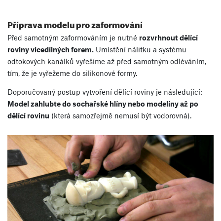
Příprava modelu pro zaformování
Před samotným zaformováním je nutné
rozvrhnout dělící
roviny vícedílných forem.
Umístění nálitku a systému
odtokových kanálků vyřešíme až před samotným odléváním,
tím, že je vyřežeme do silikonové formy.
Doporučovaný postup vytvoření dělící roviny je následující:
Model zahlubte do sochařské hlíny nebo modelíny až po
dělící rovinu
(která samozřejmě nemusí být vodorovná).