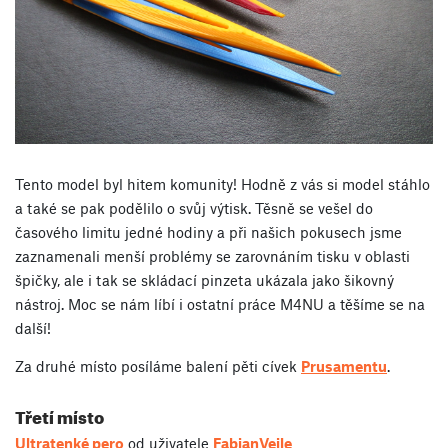
Tento model byl hitem komunity! Hodně z vás si model stáhlo
a také se pak podělilo o svůj výtisk. Těsně se vešel do
časového limitu jedné hodiny a při našich pokusech jsme
zaznamenali menší problémy se zarovnáním tisku v oblasti
špičky, ale i tak se skládací pinzeta ukázala jako šikovný
nástroj. Moc se nám líbí i ostatní práce M4NU a těšíme se na
další!
Za druhé místo posíláme balení pěti cívek
Prusamentu
.
Třetí místo
Ultratenké pero
od uživatele
FabianVeile