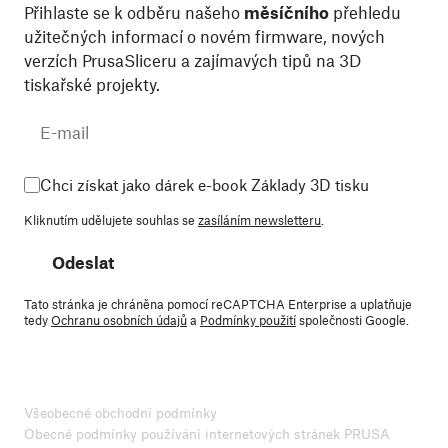
Přihlaste se k odběru našeho
měsíčního
přehledu
užitečných informací o novém firmware, nových
verzích PrusaSliceru a zajímavých tipů na 3D
tiskařské projekty.
Chci získat jako dárek e-book Základy 3D tisku
Kliknutím udělujete souhlas se
zasíláním newsletteru
.
Odeslat
Tato stránka je chráněna pomocí reCAPTCHA Enterprise a uplatňuje
tedy
Ochranu osobních údajů
a
Podmínky použití
společnosti Google.
Všeobecné obchodní podmínky
Obecné podmínky používání internetových stránek PRUSA