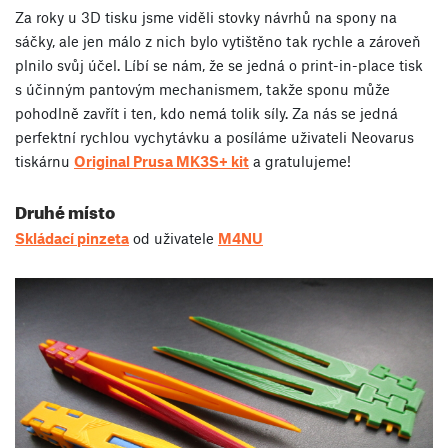
Za roky u 3D tisku jsme viděli stovky návrhů na spony na
sáčky, ale jen málo z nich bylo vytištěno tak rychle a zároveň
plnilo svůj účel. Líbí se nám, že se jedná o print-in-place tisk
s účinným pantovým mechanismem, takže sponu může
pohodlně zavřít i ten, kdo nemá tolik síly. Za nás se jedná
perfektní rychlou vychytávku a posíláme uživateli Neovarus
tiskárnu
Original Prusa MK3S+ kit
a gratulujeme!
Druhé místo
Skládací pinzeta
od uživatele
M4NU