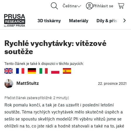
Čeština
Přihlásit se
3D tiskárny
Materiály
Díly
&
příslušens
Rychlé vychytávky: vítězové
soutěže
Tento článek je také k dispozici v těchto jazycích:
MattStultz
22. prosince 2021
Přečíst článek zabere přibližně: 2 minut(y)
Rok pomalu končí, a tak je čas uzavřít i poslední letošní
soutěže. Téma rychlých vychytávek mělo skutečně úspěch a
sešlo se spoustu skvělých modelů! Při výběru vítězů jsme se
ohlíželi na to, co jste rádi a hodně stahovali a také na to, jaké