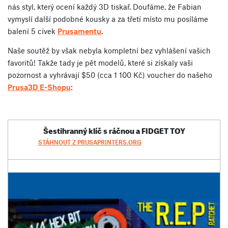
nás styl, který ocení každý 3D tiskař. Doufáme, že Fabian
vymyslí další podobné kousky a za třetí místo mu posíláme
balení 5 cívek
Prusamentu
.
Naše soutěž by však nebyla kompletní bez vyhlášení vašich
favoritů! Takže tady je pět modelů, které si získaly vaši
pozornost a vyhrávají $50 (cca 1 100 Kč) voucher do našeho
Prusa3D E-Shopu
:
Šestihranný klíč s ráčnou a FIDGET TOY
STÁHNOUT Z PRUSAPRINTERS.ORG