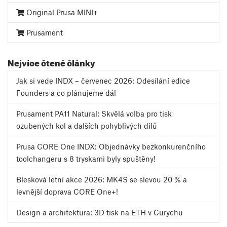
Original Prusa MINI+
Prusament
Nejvíce čtené články
Jak si vede INDX – červenec 2026: Odesílání edice
Founders a co plánujeme dál
Prusament PA11 Natural: Skvělá volba pro tisk
ozubených kol a dalších pohyblivých dílů
Prusa CORE One INDX: Objednávky bezkonkurenčního
toolchangeru s 8 tryskami byly spuštěny!
Blesková letní akce 2026: MK4S se slevou 20 % a
levnější doprava CORE One+!
Design a architektura: 3D tisk na ETH v Curychu