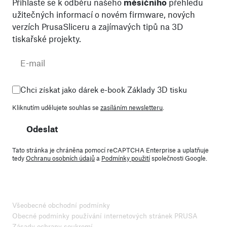
Přihlaste se k odběru našeho
měsíčního
přehledu
užitečných informací o novém firmware, nových
verzích PrusaSliceru a zajímavých tipů na 3D
tiskařské projekty.
Chci získat jako dárek e-book Základy 3D tisku
Kliknutím udělujete souhlas se
zasíláním newsletteru
.
Odeslat
Tato stránka je chráněna pomocí reCAPTCHA Enterprise a uplatňuje
tedy
Ochranu osobních údajů
a
Podmínky použití
společnosti Google.
Všeobecné obchodní podmínky
Obecné podmínky používání internetových stránek PRUSA
Zásady ochrany soukromí