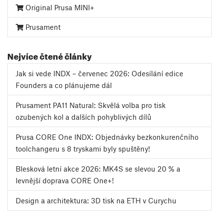
Original Prusa MINI+
Prusament
Nejvíce čtené články
Jak si vede INDX – červenec 2026: Odesílání edice
Founders a co plánujeme dál
Prusament PA11 Natural: Skvělá volba pro tisk
ozubených kol a dalších pohyblivých dílů
Prusa CORE One INDX: Objednávky bezkonkurenčního
toolchangeru s 8 tryskami byly spuštěny!
Blesková letní akce 2026: MK4S se slevou 20 % a
levnější doprava CORE One+!
Design a architektura: 3D tisk na ETH v Curychu