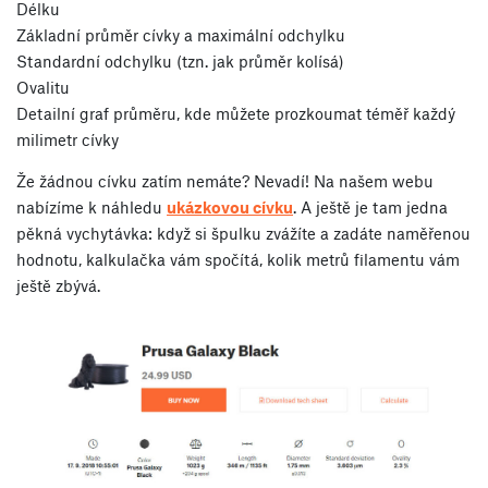
Délku
Základní průměr cívky a maximální odchylku
Standardní odchylku (tzn. jak průměr kolísá)
Ovalitu
Detailní graf průměru, kde můžete prozkoumat téměř každý
milimetr cívky
Že žádnou cívku zatím nemáte? Nevadí! Na našem webu
nabízíme k náhledu
ukázkovou cívku
. A ještě je tam jedna
pěkná vychytávka: když si špulku zvážíte a zadáte naměřenou
hodnotu, kalkulačka vám spočítá, kolik metrů filamentu vám
ještě zbývá.