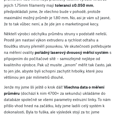
jejich 1.75mm filamenty mají
toleranci ±0.050 mm
,
předpokládali jsme, že všechno bude v pohodě, protože
maximální možný průměr je 1.80 mm. No, asi je vám už jasné,
že to tak vůbec není, a že jde jen o marketingové kecy.
Někteří výrobci odchylku průměru struny v podstatě neřeší.
Prostě jen nastaví výkon extruderu a rychlost odtahu a
tloušťku struny přeměří posuvkou. Ve skutečnosti potřebujete
na měření ovality
pořádný laserový dvouosý měřící systém
s
připojením do počítačové sítě – samozřejmě nejlépe od
kvalitního výrobce. Pak už musíte „jenom” měřit tak často, jak
to jen jde, abyste byli schopni zachytit hrbolky, které jsou
většinou jen pár milimetrů dlouhé.
Jenže my jsme šli ještě o krok dál!
Všechna data o měření
průměru
(dochází k nim 4700× za sekundu) ukládáme do
databáze společně se všemi parametry extruzní linky. To nám
přišlo vhod hned na začátku, kdy jsme ladili celý systém k
dokonalosti. Byla to fuška, ale výsledek stojí za to: jsme