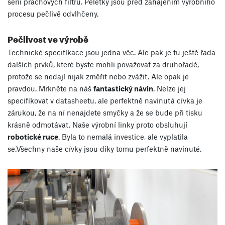
sérií prachových filtrů. Peletky jsou před zahájením výrobního
procesu pečlivě odvlhčeny.
Pečlivost ve výrobě
Technické specifikace jsou jedna věc. Ale pak je tu ještě řada
dalších prvků, které byste mohli považovat za druhořadé,
protože se nedají nijak změřit nebo zvážit. Ale opak je
pravdou. Mrkněte na náš
fantastický návin
. Nelze jej
specifikovat v datasheetu, ale perfektně navinutá cívka je
zárukou, že na ní nenajdete smyčky a že se bude při tisku
krásně odmotávat. Naše výrobní linky proto obsluhují
robotické ruce
. Byla to nemalá investice, ale vyplatila
se.Všechny naše cívky jsou díky tomu perfektně navinuté.