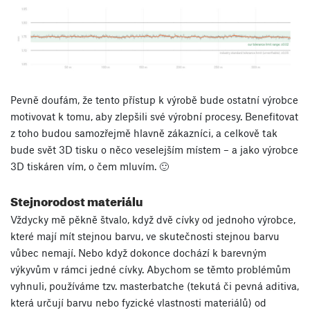
Pevně doufám, že tento přístup k výrobě bude ostatní výrobce
motivovat k tomu, aby zlepšili své výrobní procesy. Benefitovat
z toho budou samozřejmě hlavně zákazníci, a celkově tak
bude svět 3D tisku o něco veselejším místem – a jako výrobce
3D tiskáren vím, o čem mluvím. 🙂
Stejnorodost materiálu
Vždycky mě pěkně štvalo, když dvě cívky od jednoho výrobce,
které mají mít stejnou barvu, ve skutečnosti stejnou barvu
vůbec nemají. Nebo když dokonce dochází k barevným
výkyvům v rámci jedné cívky. Abychom se těmto problémům
vyhnuli, používáme tzv. masterbatche (tekutá či pevná aditiva,
která určují barvu nebo fyzické vlastnosti materiálů) od