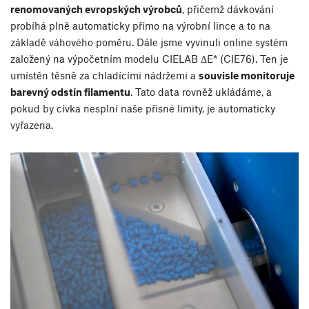
renomovaných evropských výrobců
, přičemž dávkování
probíhá plně automaticky přímo na výrobní lince a to na
základě váhového poměru. Dále jsme vyvinuli online systém
založený na výpočetním modelu CIELAB ΔE* (CIE76). Ten je
umístěn těsně za chladícími nádržemi a
souvisle monitoruje
barevný odstín filamentu
. Tato data rovněž ukládáme, a
pokud by cívka nesplní naše přísné limity, je automaticky
vyřazena.