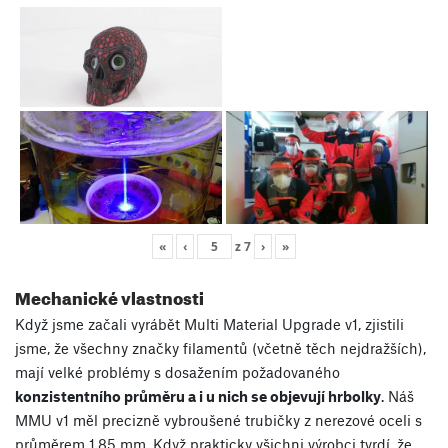
«
‹
z
7
›
»
Mechanické vlastnosti
Když jsme začali vyrábět Multi Material Upgrade v1, zjistili
jsme, že všechny značky filamentů (včetně těch nejdražších),
mají velké problémy s dosažením požadovaného
konzistentního průměru a i u nich se objevují hrbolky
. Náš
MMU v1 měl precizně vybroušené trubičky z nerezové oceli s
průměrem 1.85 mm. Když prakticky všichni výrobci tvrdí, že