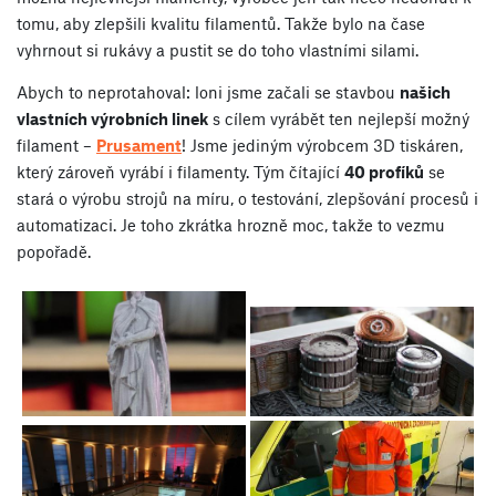
tomu, aby zlepšili kvalitu filamentů. Takže bylo na čase
vyhrnout si rukávy a pustit se do toho vlastními silami.
Abych to neprotahoval: loni jsme začali se stavbou
našich
vlastních výrobních linek
s cílem vyrábět ten nejlepší možný
filament –
Prusament
! Jsme jediným výrobcem 3D tiskáren,
který zároveň vyrábí i filamenty. Tým čítající
40 profíků
se
stará o výrobu strojů na míru, o testování, zlepšování procesů i
automatizaci. Je toho zkrátka hrozně moc, takže to vezmu
popořadě.