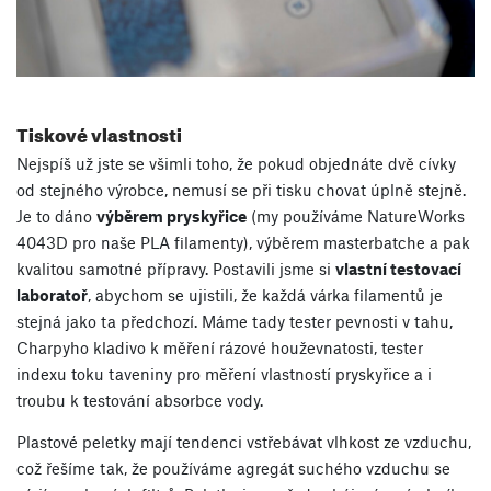
Tiskové vlastnosti
Nejspíš už jste se všimli toho, že pokud objednáte dvě cívky
od stejného výrobce, nemusí se při tisku chovat úplně stejně.
Je to dáno
výběrem pryskyřice
(my používáme NatureWorks
4043D pro naše PLA filamenty), výběrem masterbatche a pak
kvalitou samotné přípravy. Postavili jsme si
vlastní testovací
laboratoř
, abychom se ujistili, že každá várka filamentů je
stejná jako ta předchozí. Máme tady tester pevnosti v tahu,
Charpyho kladivo k měření rázové houževnatosti, tester
indexu toku taveniny pro měření vlastností pryskyřice a i
troubu k testování absorbce vody.
Plastové peletky mají tendenci vstřebávat vlhkost ze vzduchu,
což řešíme tak, že používáme agregát suchého vzduchu se