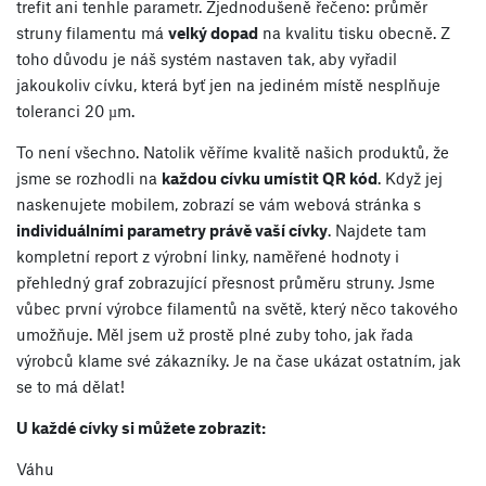
trefit ani tenhle parametr. Zjednodušeně řečeno: průměr
struny filamentu má
velký dopad
na kvalitu tisku obecně. Z
toho důvodu je náš systém nastaven tak, aby vyřadil
jakoukoliv cívku, která byť jen na jediném místě nesplňuje
toleranci 20 µm.
To není všechno. Natolik věříme kvalitě našich produktů, že
jsme se rozhodli na
každou cívku umístit QR kód
. Když jej
naskenujete mobilem, zobrazí se vám webová stránka s
individuálními parametry právě vaší cívky
. Najdete tam
kompletní report z výrobní linky, naměřené hodnoty i
přehledný graf zobrazující přesnost průměru struny. Jsme
vůbec první výrobce filamentů na světě, který něco takového
umožňuje. Měl jsem už prostě plné zuby toho, jak řada
výrobců klame své zákazníky. Je na čase ukázat ostatním, jak
se to má dělat!
U každé cívky si můžete zobrazit:
Váhu