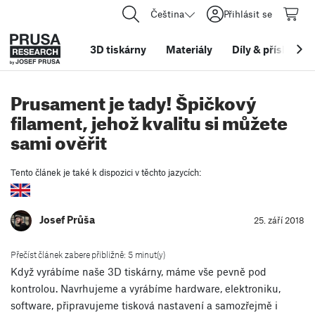
Čeština
Přihlásit se
3D tiskárny
Materiály
Díly
&
příslušens
Prusament je tady! Špičkový
filament, jehož kvalitu si můžete
sami ověřit
Tento článek je také k dispozici v těchto jazycích:
Josef Průša
25. září 2018
Přečíst článek zabere přibližně: 5 minut(y)
Když vyrábíme naše 3D tiskárny, máme vše pevně pod
kontrolou. Navrhujeme a vyrábíme hardware, elektroniku,
software, připravujeme tisková nastavení a samozřejmě i