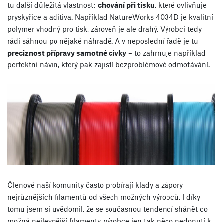
tu další důležitá vlastnost:
chování při tisku
, které ovlivňuje
pryskyřice a aditiva. Například NatureWorks 4034D je kvalitní
polymer vhodný pro tisk, zároveň je ale drahý. Výrobci tedy
rádi sáhnou po nějaké náhradě. A v neposlední řadě je tu
preciznost přípravy samotné cívky
– to zahrnuje například
perfektní návin, který pak zajistí bezproblémové odmotávání.
Členové naší komunity často probírají klady a zápory
nejrůznějších filamentů od všech možných výrobců. I díky
tomu jsem si uvědomil, že se současnou tendencí shánět co
možná nejlevnější filamenty, výrobce jen tak něco nedonutí k