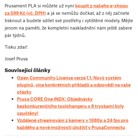
Prusament PLA si můžete už nyní
koupit z našeho e-shopu
za 599 Kč (vč. DPH)
a já se nemůžu dočkat, až z něj začnete
tisknout a budete sdílet své postřehy i vytištěné modely. Mějte
jenom na paměti, že kompletní naskladnění nám ještě zabere
pár týdnů.
Tisku zdar!
Josef Prusa
Související články
Open Community License verze 1.1: Nový systém
pluginů, více konkrétních příkladů a odpovědi na vaše
otázky
Prusa CORE One INDX: Objednávky
bezkonkurenčního toolchangeru s 8 tryskami byly
spuštěny!
Vzdálené streamování z kamery v 1080p a 24 fps pro
každého a nové možnosti úložišť v PrusaConnectu