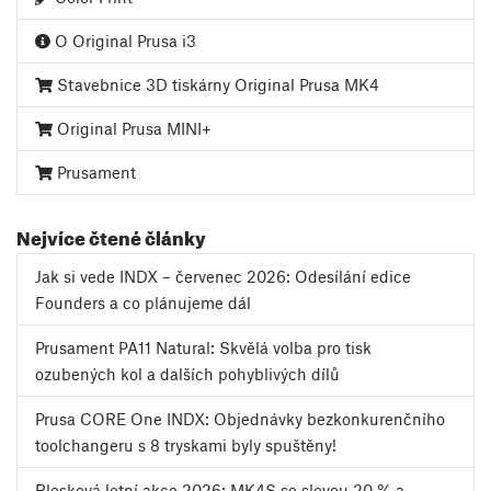
O Original Prusa i3
Stavebnice 3D tiskárny Original Prusa MK4
Original Prusa MINI+
Prusament
Nejvíce čtené články
Jak si vede INDX – červenec 2026: Odesílání edice
Founders a co plánujeme dál
Prusament PA11 Natural: Skvělá volba pro tisk
ozubených kol a dalších pohyblivých dílů
Prusa CORE One INDX: Objednávky bezkonkurenčního
toolchangeru s 8 tryskami byly spuštěny!
Blesková letní akce 2026: MK4S se slevou 20 % a