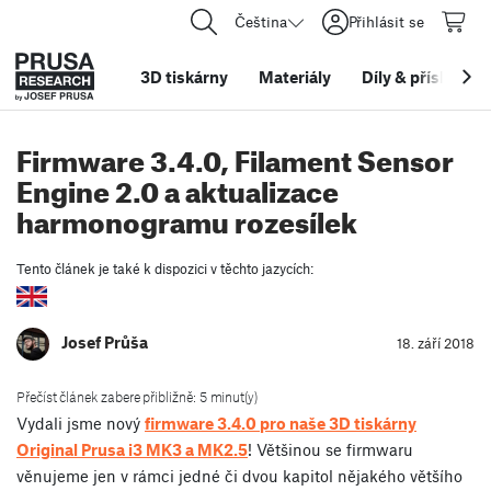
Čeština
Přihlásit se
3D tiskárny
Materiály
Díly
&
příslušens
Firmware 3.4.0, Filament Sensor
Engine 2.0 a aktualizace
harmonogramu rozesílek
Tento článek je také k dispozici v těchto jazycích:
Josef Průša
18. září 2018
Přečíst článek zabere přibližně: 5 minut(y)
Vydali jsme nový
firmware 3.4.0 pro naše 3D tiskárny
Original Prusa i3 MK3 a MK2.5
! Většinou se firmwaru
věnujeme jen v rámci jedné či dvou kapitol nějakého většího