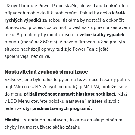
Už nyní funguje Power Panic skvěle, ale ve dvou konkrétních
případech mohlo dojít k problémům. Pokud by došlo
k řadě
rychlých výpadků
za sebou, tiskárna by nestačila dokončit
obnovovací proces, což by mohlo vést až k úplnému zastavení
tisku. A problémy by mohl způsobit i
velice krátký výpadek
proudu (méně než 50 ms). V novém firmwaru už se pro tyto
situace nacházejí opravy, tudíž je Power Panic ještě
spolehlivější než dříve.
Nastavitelná zvuková signalizace
Vždycky jsme byli náležitě pyšní na to, že naše tiskárny patří k
nejtišším na světě. A nyní mohou být ještě tišší, protože jsme
do menu
přidali možnost nastavit hlasitost notifikací.
Když
v LCD Menu otevřete položku nastavení, můžete si zvolit
jeden ze
čtyř přednastavených programů:
Hlasitý
– standardní nastavení, tiskárna ohlašuje pípáním
chyby i nutnost uživatelského zásahu