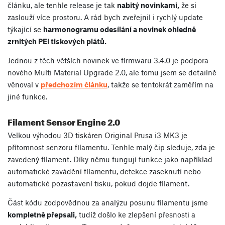
článku, ale tenhle release je tak
nabitý novinkami,
že si
zaslouží více prostoru. A rád bych zveřejnil i rychlý update
týkající se
harmonogramu odesílání a novinek ohledně
zrnitých PEI tiskových plátů.
Jednou z těch větších novinek ve firmwaru 3.4.0 je podpora
nového Multi Material Upgrade 2.0, ale tomu jsem se detailně
věnoval v
předchozím článku
, takže se tentokrát zaměřím na
jiné funkce.
Filament Sensor Engine 2.0
Velkou výhodou 3D tiskáren Original Prusa i3 MK3 je
přítomnost senzoru filamentu. Tenhle malý čip sleduje, zda je
zavedený filament. Díky němu fungují funkce jako například
automatické zavádění filamentu, detekce zaseknutí nebo
automatické pozastavení tisku, pokud dojde filament.
Část kódu zodpovědnou za analýzu posunu filamentu jsme
kompletně přepsali,
tudíž došlo ke zlepšení přesnosti a