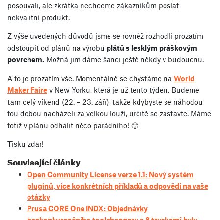
posouvali, ale zkrátka nechceme zákazníkům poslat
nekvalitní produkt.
Z výše uvedených důvodů jsme se rovněž rozhodli prozatím
odstoupit od plánů na výrobu
plátů s lesklým práškovým
povrchem.
Možná jim dáme šanci ještě někdy v budoucnu.
A to je prozatím vše. Momentálně se chystáme na
World
Maker Faire
v New Yorku, která je už tento týden. Budeme
tam celý víkend (22. – 23. září), takže kdybyste se náhodou
tou dobou nacházeli za velkou louží, určitě se zastavte. Máme
totiž v plánu odhalit něco parádního! 🙂
Tisku zdar!
Související články
Open Community License verze 1.1: Nový systém
pluginů, více konkrétních příkladů a odpovědi na vaše
otázky
Prusa CORE One INDX: Objednávky
bezkonkurenčního toolchangeru s 8 tryskami byly