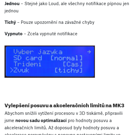
Jednou
– Stejné jako Loud, ale všechny notifikace pípnou jen
jednou
Tichý
– Pouze upozornění na závažné chyby
Vypnuto
– Zcela vypnuté notifikace
Vylepšení posuvu a akceleračních limitů na MK3
Abychom snížili vytížení procesoru v 3D tiskárně, připravili
jsme
novou sadu optimalizací
pro hodnoty posuvu a
akceleračních limitů. Až doposud byly hodnoty posuvu a
akcelerace porovnávány s napevno nastavenými limity ve