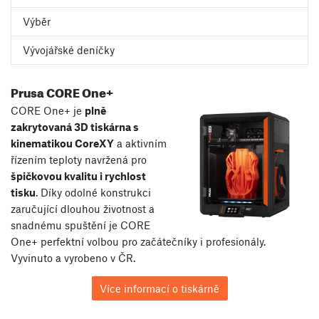
Výběr
Vývojářské deníčky
Prusa CORE One+
CORE One+ je
plně
zakrytovaná 3D tiskárna s
kinematikou CoreXY
a aktivním
řízením teploty navržená pro
špičkovou kvalitu i rychlost
tisku
. Díky odolné konstrukci
zaručující dlouhou životnost a
snadnému spuštění je CORE
One+ perfektní volbou pro začátečníky i profesionály.
Vyvinuto a vyrobeno v ČR.
Více informací o tiskárně