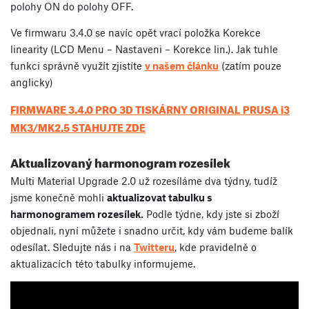
polohy ON do polohy OFF.
Ve firmwaru 3.4.0 se navíc opět vrací položka Korekce
linearity (LCD Menu – Nastaveni – Korekce lin.). Jak tuhle
funkci správně využít zjistíte
v našem článku
(zatím pouze
anglicky)
FIRMWARE 3.4.0 PRO 3D TISKÁRNY ORIGINAL PRUSA i3
MK3/MK2.5 STAHUJTE ZDE
Aktualizovaný harmonogram rozesílek
Multi Material Upgrade 2.0 už rozesíláme dva týdny, tudíž
jsme konečně mohli
aktualizovat tabulku s
harmonogramem rozesílek.
Podle týdne, kdy jste si zboží
objednali, nyní můžete i snadno určit, kdy vám budeme balík
odesílat. Sledujte nás i na
Twitteru
, kde pravidelně o
aktualizacích této tabulky informujeme.