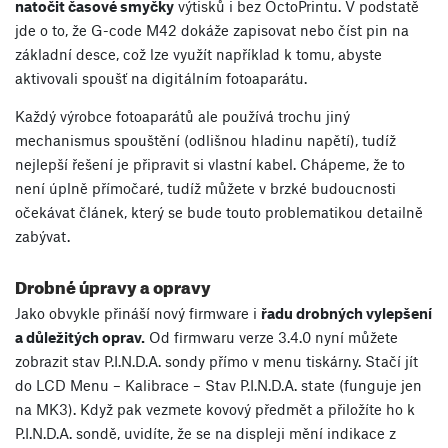
natočit časové smyčky
výtisků i bez OctoPrintu. V podstatě
jde o to, že G-code M42 dokáže zapisovat nebo číst pin na
základní desce, což lze využít například k tomu, abyste
aktivovali spoušť na digitálním fotoaparátu.
Každý výrobce fotoaparátů ale používá trochu jiný
mechanismus spouštění (odlišnou hladinu napětí), tudíž
nejlepší řešení je připravit si vlastní kabel. Chápeme, že to
není úplně přímočaré, tudíž můžete v brzké budoucnosti
očekávat článek, který se bude touto problematikou detailně
zabývat.
Drobné úpravy a opravy
Jako obvykle přináší nový firmware i
řadu drobných vylepšení
a důležitých oprav.
Od firmwaru verze 3.4.0 nyní můžete
zobrazit stav P.I.N.D.A. sondy přímo v menu tiskárny. Stačí jít
do LCD Menu – Kalibrace – Stav P.I.N.D.A. state (funguje jen
na MK3). Když pak vezmete kovový předmět a přiložíte ho k
P.I.N.D.A. sondě, uvidíte, že se na displeji mění indikace z