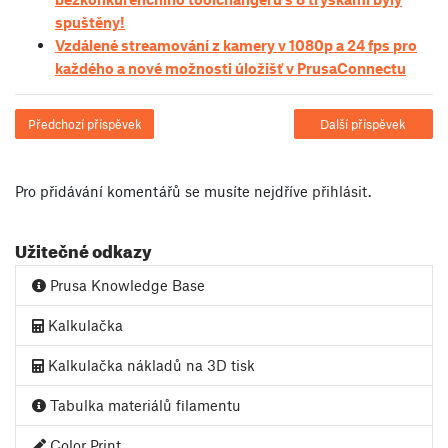
spuštěny!
Vzdálené streamování z kamery v 1080p a 24 fps pro
každého a nové možnosti úložišť v PrusaConnectu
Předchozí příspěvek
Další příspěvek
Pro přidávání komentářů se musíte nejdříve
přihlásit
.
Užitečné odkazy
Prusa Knowledge Base
Kalkulačka
Kalkulačka nákladů na 3D tisk
Tabulka materiálů filamentu
Color Print