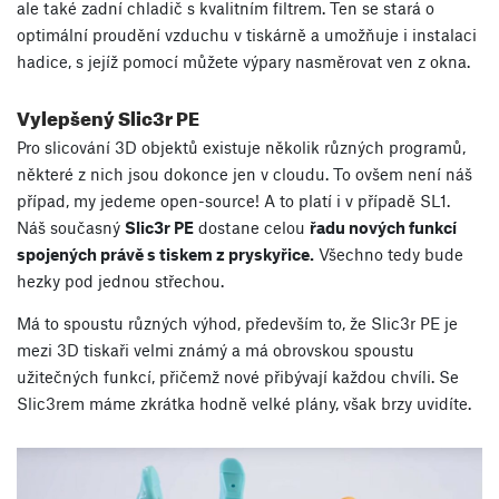
ale také zadní chladič s kvalitním filtrem. Ten se stará o
optimální proudění vzduchu v tiskárně a umožňuje i instalaci
hadice, s jejíž pomocí můžete výpary nasměrovat ven z okna.
Vylepšený Slic3r PE
Pro slicování 3D objektů existuje několik různých programů,
některé z nich jsou dokonce jen v cloudu. To ovšem není náš
případ, my jedeme open-source! A to platí i v případě SL1.
Náš současný
Slic3r PE
dostane celou
řadu nových funkcí
spojených právě s tiskem z pryskyřice.
Všechno tedy bude
hezky pod jednou střechou.
Má to spoustu různých výhod, především to, že Slic3r PE je
mezi 3D tiskaři velmi známý a má obrovskou spoustu
užitečných funkcí, přičemž nové přibývají každou chvíli. Se
Slic3rem máme zkrátka hodně velké plány, však brzy uvidíte.