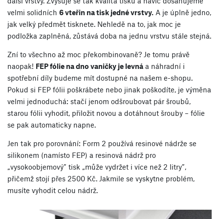
další vrstvy. Zvyšuje se tak kvalita tisku a navíc dosahujeme
velmi solidních
6 vteřin na tisk jedné vrstvy.
A je úplně jedno,
jak velký předmět tisknete. Nehledě na to, jak moc je
podložka zaplněná, zůstává doba na jednu vrstvu stále stejná.
Zní to všechno až moc překombinovaně? Je tomu právě
naopak!
FEP fólie na dno vaničky je levná
a náhradní i
spotřební díly budeme mít dostupné na našem e-shopu.
Pokud si FEP fólii poškrábete nebo jinak poškodíte, je výměna
velmi jednoduchá: stačí jenom odšroubovat pár šroubů,
starou fólii vyhodit, přiložit novou a dotáhnout šrouby – fólie
se pak automaticky napne.
Jen tak pro porovnání: Form 2 používá resinové nádrže se
silikonem (namísto FEP) a resinová nádrž pro
„vysokoobjemový” tisk „může vydržet i více než 2 litry”,
přičemž stojí přes 2500 Kč. Jakmile se vyskytne problém,
musíte vyhodit celou nádrž.