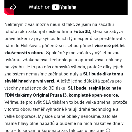
Některým z vás možná neunikl fakt, že jsem na začátku
tohoto roku zakoupil českou firmu
Futur3D,
která se zabývá
právě tiskem z pryskyřice. Jejich tým expertů se přestěhoval k
nám do Holešovic, přičemž si s sebou přinesl
více než pět let
zkušeností v oboru.
Společně jsme začali vymýšlet novou
tiskárnu, zdokonalovat technologie a optimalizovat náklady
na výrobu. Je to pro nás obrovská výhoda, protože díky jejich
znalostem nemusíme začínat od nuly a
SL1 bude díky tomu
skvělá hned v první verzi.
A ještě jedna důležitá zpráva pro
všechny nadšence do 3D tisku:
SL1 bude, stejně jako naše
FDM tiskárny Original Prusa i3, kompletně open-source.
Věříme, že pro svět SLA tiskáren to bude velká změna, protože
v tomto oboru téměř výhradně kralují drahé technologie a
velké korporace. My sice drahé obleky nenosíme, zato ale
máme hlavy plné nápadů a budeme na nich makat ve dne v
noci – to se vám u korporací zas tak často nestane 🙂