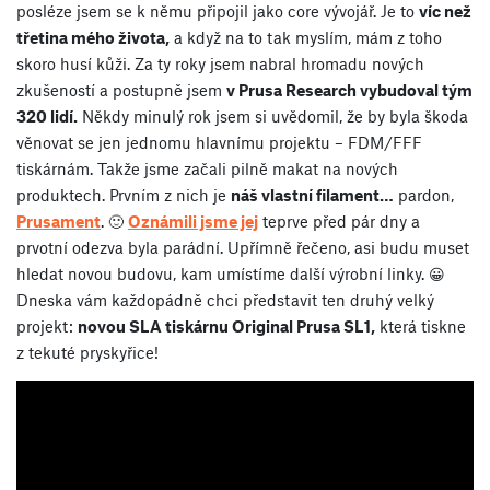
posléze jsem se k němu připojil jako core vývojář. Je to
víc než
třetina mého života,
a když na to tak myslím, mám z toho
skoro husí kůži. Za ty roky jsem nabral hromadu nových
zkušeností a postupně jsem
v Prusa Research vybudoval tým
320 lidí.
Někdy minulý rok jsem si uvědomil, že by byla škoda
věnovat se jen jednomu hlavnímu projektu – FDM/FFF
tiskárnám. Takže jsme začali pilně makat na nových
produktech. Prvním z nich je
náš vlastní filament…
pardon,
Prusament
. 🙂
Oznámili jsme jej
teprve před pár dny a
prvotní odezva byla parádní. Upřímně řečeno, asi budu muset
hledat novou budovu, kam umístíme další výrobní linky. 😀
Dneska vám každopádně chci představit ten druhý velký
projekt:
novou SLA tiskárnu Original Prusa SL1,
která tiskne
z tekuté pryskyřice!