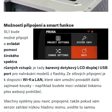
Možnosti připojení a smart funkce
SL1 bude
možné připojit
a
ovládat
pomocí
širokého
spektra
různých vstupů:
je tady
barevný dotykový LCD displej i USB
port
pro nahrávání modelů z flashky. Ze síťových připojení je
k dispozici
Wi-fi a LAN,
které vám umožní provádět další
zajímavé kousky – například budete moci ovládat tiskárnu
přes webový prohlížeč.
Všechny systémy jsou navíc propojené, takže pokud vám
senzor zahlásí nízkou hladinu resinu, uvidíte tu samou