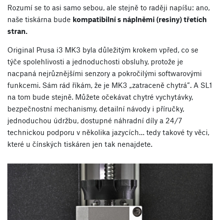
Rozumí se to asi samo sebou, ale stejně to raději napíšu: ano,
naše tiskárna bude
kompatibilní s náplněmi (resiny) třetích
stran.
Original Prusa i3 MK3 byla důležitým krokem vpřed, co se
týče spolehlivosti a jednoduchosti obsluhy, protože je
nacpaná nejrůznějšími senzory a pokročilými softwarovými
funkcemi. Sám rád říkám, že je MK3 „zatraceně chytrá”. A SL1
na tom bude stejně. Můžete očekávat chytré vychytávky,
bezpečnostní mechanismy, detailní návody i příručky,
jednoduchou údržbu, dostupné náhradní díly a 24/7
technickou podporu v několika jazycích… tedy takové ty věci,
které u čínských tiskáren jen tak nenajdete.