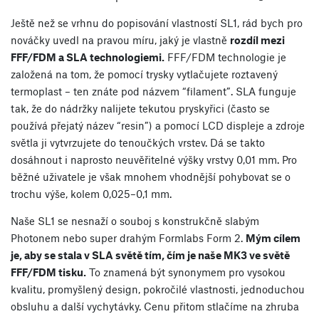
Ještě než se vrhnu do popisování vlastností SL1, rád bych pro
nováčky uvedl na pravou míru, jaký je vlastně
rozdíl mezi
FFF/FDM a SLA technologiemi.
FFF/FDM technologie je
založená na tom, že pomocí trysky vytlačujete roztavený
termoplast – ten znáte pod názvem “filament”. SLA funguje
tak, že do nádržky nalijete tekutou pryskyřici (často se
používá přejatý název “resin”) a pomocí LCD displeje a zdroje
světla ji vytvrzujete do tenoučkých vrstev. Dá se takto
dosáhnout i naprosto neuvěřitelné výšky vrstvy 0,01 mm. Pro
běžné uživatele je však mnohem vhodnější pohybovat se o
trochu výše, kolem 0,025–0,1 mm.
Naše SL1 se nesnaží o souboj s konstrukčně slabým
Photonem nebo super drahým Formlabs Form 2.
Mým cílem
je, aby se stala v SLA světě tím, čím je naše MK3 ve světě
FFF/FDM tisku.
To znamená být synonymem pro vysokou
kvalitu, promyšlený design, pokročilé vlastnosti, jednoduchou
obsluhu a další vychytávky. Cenu přitom stlačíme na zhruba