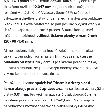
5,5’’ LCD panel
s rozlišením
2560×1440p,
díky čemuž je
dosaženo rozlišení
0,047 mm
na jeden pixel, což je ono
rozlišení v osách X a Y. Vysoce výkonné UV světlo pak
vytvrzuje jednotlivé vrstvy, přičemž jedna vrstva trvá přibližně
6 sekund. Tisková platforma se pak posune o výšku vrstvy a
tiskárna zopakuje ten samý proces. S touto konfigurací
můžeme nabídnout
velikost
tiskové plochy o rozměrech
120×68×150 mm.
Mimochodem, dali jsme si hodně záležet na konstrukci
tiskárny. Její jádro tvoří
masivní hliníkový rám, který je
oddělený od krytu,
díky čemuž je tiskárna pořádně těžká,
stabilní a nekroutí se jako levnější modely, což má pozitivní
vliv na kvalitu a spolehlivost tisku.
Protože používáme
spolehlivé Trinamic drivery a celá
konstrukce je precizně zpracovaná,
lze se dostat až na výšku
vrstvy
0,01 mm.
Pro většinu uživatelů však doporučujeme
mnohem praktičtější rozsah 0,025–0,1 mm. Samozřejmě
nabídneme i možnost nastavit si
variabilní výšku
vrstvy.