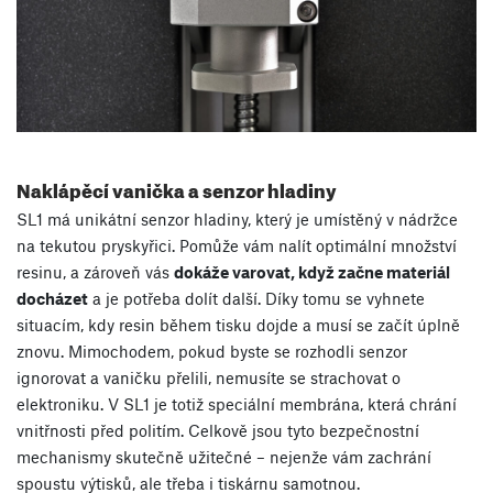
Naklápěcí vanička a senzor hladiny
SL1 má unikátní senzor hladiny, který je umístěný v nádržce
na tekutou pryskyřici. Pomůže vám nalít optimální množství
resinu, a zároveň vás
dokáže varovat, když začne materiál
docházet
a je potřeba dolít další. Díky tomu se vyhnete
situacím, kdy resin během tisku dojde a musí se začít úplně
znovu. Mimochodem, pokud byste se rozhodli senzor
ignorovat a vaničku přelili, nemusíte se strachovat o
elektroniku. V SL1 je totiž speciální membrána, která chrání
vnitřnosti před politím. Celkově jsou tyto bezpečnostní
mechanismy skutečně užitečné – nejenže vám zachrání
spoustu výtisků, ale třeba i tiskárnu samotnou.