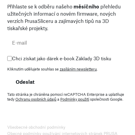
Přihlaste se k odběru našeho
měsíčního
přehledu
užitečných informací o novém firmware, nových
verzích PrusaSliceru a zajímavých tipů na 3D
tiskařské projekty.
Chci získat jako dárek e-book Základy 3D tisku
Kliknutím udělujete souhlas se
zasíláním newsletteru
.
Odeslat
Tato stránka je chráněna pomocí reCAPTCHA Enterprise a uplatňuje
tedy
Ochranu osobních údajů
a
Podmínky použití
společnosti Google.
Všeobecné obchodní podmínky
Obecné podmínky používání internetových stránek PRUSA