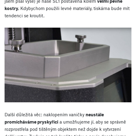
jsem psal výše) je naše SL1 postavená kolem
velmi pevné
kostry.
Kdybychom použili levné materiály, tiskárna bude mít
tendenci se kroutit.
Další důležitá věc: naklopením vaničky
neustále
promícháváme pryskyřici
a umožňujeme jí, aby se správně
rozprostřela pod tištěným objektem než dojde k vytvrzení