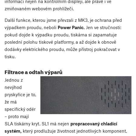
informaci nejen na kontrolním displeji, ale právě i ve
zmiňovaném webovém prohlížeči.
Další funkce, kterou jsme převzali z MK3, je ochrana před
výpadkem proudu, neboli
Power Panic.
Jen ve stručnosti:
pokud dojde k výpadku proudu, tiskárna si zapamatuje
poslední polohu tiskové platformy, a až dojde k obnově
dodávky elektrického proudu, může přístroj pokračovat v
tisku.
Filtrace a odtah výparů
Jednou z
nevýhod
pryskyřice je to,
že má
specifický odér
– proto mají
SLA tiskárny kryt. SL1 má nejen
propracovaný chladící
systém,
který prodlužuje životnost jednotlivých komponent,