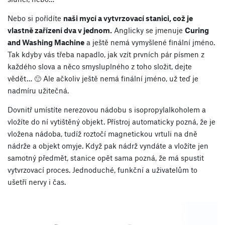
Nebo si pořídíte
naši mycí a vytvrzovací stanici, což je
vlastně zařízení dva v jednom.
Anglicky se jmenuje
Curing
and Washing Machine
a ještě nemá vymyšlené finální jméno.
Tak kdyby vás třeba napadlo, jak vzít prvních pár písmen z
každého slova a něco smysluplného z toho složit, dejte
vědět… 🙂 Ale ačkoliv ještě nemá finální jméno, už teď je
nadmíru užitečná.
Dovnitř umístíte nerezovou nádobu s isopropylalkoholem a
vložíte do ní vytištěný objekt. Přístroj automaticky pozná, že je
vložena nádoba, tudíž roztočí magnetickou vrtuli na dně
nádrže a objekt omyje. Když pak nádrž vyndáte a vložíte jen
samotný předmět, stanice opět sama pozná, že má spustit
vytvrzovací proces. Jednoduché, funkční a uživatelům to
ušetří nervy i čas.