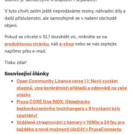
V tuto chvíli zatím ještě neprodáváme resiny, náhradní díly a
další příslušenství, ale samozřejmě se v našem obchodě
objeví.
Pokud se chcete o SL1 dozvědět víc, mrkněte se na
produktovou stránku
, náš
e-shop
nebo se nás zeptejte
napřímo přes e-mail.
Tisku zdar!
Související články
Open Community License verze 1.1: Nový systém
pluginů, více konkrétních příkladů a odpovědi na vaše
otázky
Prusa CORE One INDX: Objednávky
bezkonkurenčního toolchangeru s 8 tryskami byly
spuštěny!
Vzdálené streamování z kamery v 1080p a 24 fps pro
každého a nové možnosti úložišť v PrusaConnectu