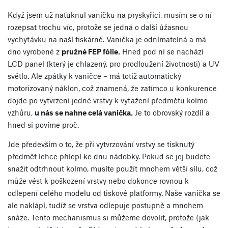
Když jsem už naťuknul vaničku na pryskyřici, musím se o ní
rozepsat trochu víc, protože se jedná o další úžasnou
vychytávku na naší tiskárně. Vanička je odnímatelná a má
dno vyrobené z
pružné FEP fólie.
Hned pod ní se nachází
LCD panel (který je chlazený, pro prodloužení životnosti) a UV
světlo. Ale zpátky k vaničce – má totiž automatický
motorizovaný náklon, což znamená, že zatímco u konkurence
dojde po vytvrzení jedné vrstvy k vytažení předmětu kolmo
vzhůru,
u nás se nahne celá vanička.
Je to obrovský rozdíl a
hned si povíme proč.
Jde především o to, že při vytvrzování vrstvy se tisknutý
předmět lehce přilepí ke dnu nádobky. Pokud se jej budete
snažit odtrhnout kolmo, musíte použít mnohem větší sílu, což
může vést k poškození vrstvy nebo dokonce rovnou k
odlepení celého modelu od tiskové platformy. Naše vanička se
ale naklápí, tudíž se vrstva odlepuje postupně a mnohem
snáze. Tento mechanismus si můžeme dovolit, protože (jak