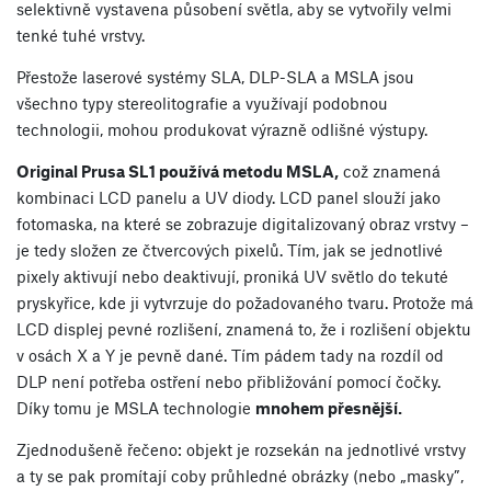
selektivně vystavena působení světla, aby se vytvořily velmi
tenké tuhé vrstvy.
Přestože laserové systémy SLA, DLP-SLA a MSLA jsou
všechno typy stereolitografie a využívají podobnou
technologii, mohou produkovat výrazně odlišné výstupy.
Original Prusa SL1 používá metodu MSLA,
což znamená
kombinaci LCD panelu a UV diody. LCD panel slouží jako
fotomaska, na které se zobrazuje digitalizovaný obraz vrstvy –
je tedy složen ze čtvercových pixelů. Tím, jak se jednotlivé
pixely aktivují nebo deaktivují, proniká UV světlo do tekuté
pryskyřice, kde ji vytvrzuje do požadovaného tvaru. Protože má
LCD displej pevné rozlišení, znamená to, že i rozlišení objektu
v osách X a Y je pevně dané. Tím pádem tady na rozdíl od
DLP není potřeba ostření nebo přibližování pomocí čočky.
Díky tomu je MSLA technologie
mnohem přesnější.
Zjednodušeně řečeno: objekt je rozsekán na jednotlivé vrstvy
a ty se pak promítají coby průhledné obrázky (nebo „masky”,