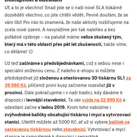
Uf, a to je všechno! Snad jste se o naší nové SLA tiskárně
dozvěděli všechno, co jste chtěli vědět. Pevně doufám, že se
vám líbí! Pro nás to znamená, že naše aktivity rozšiřujeme na
zcela nové území. A nevyrážíme jen tak nalehko a bez
pořádné výzbroje – na palubě máme
velice zkušený tým,
který má v této oblasti přes pět let zkušeností,
takže víme,
co děláme! 🙂
Už teď
začínáme s předobjednávkami,
což s sebou nese i
speciální sníženou cenu. Z našeho e-shopu si můžete
předobjednat již
složenou a otestovanou 3D tiskárnu SL1
za
39 990 Kč
, přičemž první kusy začneme rozesílat
již v
prosinci.
Dále pokračujeme i v naší tradici, kdy dáváme k
dispozici i
levnější stavebnici.
Ta vás
vyjde na 32 990 Kč
a
odesílání začne
v lednu 2019.
Krom toho nabízíme i
zvýhodněné balíčky obsahující tiskárnu i mycí a vytvrzovací
stanici.
Ušetřit můžete až 5000 Kč, ať už si vybere
balíček se
sestavenou tiskárnou
nebo
stavebnici
. Vytvrzovací a mycí
stanice je samozřejmě k dispozici i separátně.