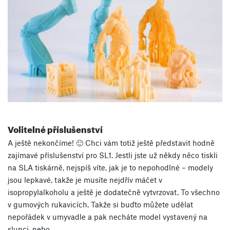
Volitelné příslušenství
A ještě nekončíme! 🙂 Chci vám totiž ještě představit hodně
zajímavé příslušenství pro SL1. Jestli jste už někdy něco tiskli
na SLA tiskárně, nejspíš víte, jak je to nepohodlné – modely
jsou lepkavé, takže je musíte nejdřív máčet v
isopropylalkoholu a ještě je dodatečně vytvrzovat. To všechno
v gumových rukavicích. Takže si buďto můžete udělat
nepořádek v umyvadle a pak necháte model vystavený na
slunci, nebo…