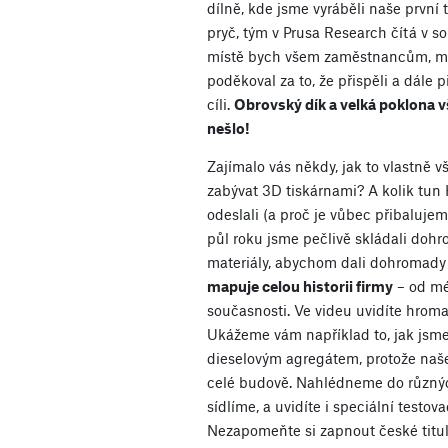
dílně, kde jsme vyráběli naše první t
pryč, tým v Prusa Research čítá v s
místě bych všem zaměstnancům, mi
poděkoval za to, že přispěli a dále
cíli.
Obrovský dík a velká poklona v
nešlo!
Zajímalo vás někdy, jak to vlastně 
zabývat 3D tiskárnami? A kolik tun
odeslali (a proč je vůbec přibaluje
půl roku jsme pečlivě skládali dohr
materiály, abychom dali dohromady
mapuje celou historii firmy
– od mé
současnosti. Ve videu uvidíte hrom
Ukážeme vám například to, jak jsm
dieselovým agregátem, protože naše 
celé budově. Nahlédneme do různýc
sídlíme, a uvidíte i speciální testova
Nezapomeňte si zapnout české titul