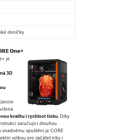
ské deníčky
ORE One+
+ je
aná 3D
kou
řízením
avržená
vou kvalitu i rychlost tisku
. Díky
nstrukci zaručující dlouhou
 a snadnému spuštění je CORE
ektní volbou pro začátečníky i