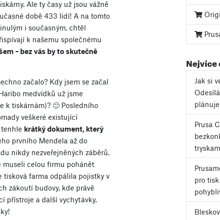
iskárny. Ale ty časy už jsou vážně
Orig
oučasné době 433 lidí! A na tomto
nulým i současným, chtěl
Prus
 přispívají k našemu společnému
šem – bez vás by to skutečně
Nejvíce
Jak si 
všechno začalo? Kdy jsem se začal
Odesílá
 Haribo medvídků už jsme
plánuj
me k tiskárnám)? 🙂 Posledního
omady veškeré existující
Prusa 
 tenhle
krátký dokument, který
bezkonk
ho prvního Mendela až do
tryskam
adu nikdy nezveřejněných záběrů.
e museli celou firmu pohánět
Prusame
tisková farma odpálila pojistky v
pro tis
h zákoutí budovy, kde právě
pohybli
cí přístroje a další vychytávky.
ky!
Bleskov