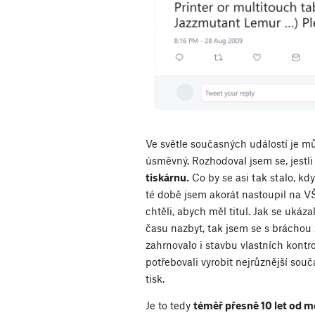
Ve světle současných událostí je m
úsměvný. Rozhodoval jsem se, jestli 
tiskárnu.
Co by se asi tak stalo, kd
té době jsem akorát nastoupil na V
chtěli, abych měl titul. Jak se ukáz
času nazbyt, tak jsem se s bráchou 
zahrnovalo i stavbu vlastních kontro
potřebovali vyrobit nejrůznější souč
tisk.
Je to tedy
téměř přesně 10 let od 