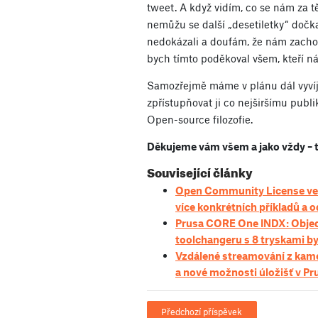
tweet. A když vidím, co se nám za tě
nemůžu se další „desetiletky“ dočk
nedokázali a doufám, že nám zacho
bych tímto poděkoval všem, kteří ná
Samozřejmě máme v plánu dál vyvíje
zpřístupňovat ji co nejširšímu publ
Open-source filozofie.
Děkujeme vám všem a jako vždy – t
Související články
Open Community License verz
více konkrétních příkladů a 
Prusa CORE One INDX: Obje
toolchangeru s 8 tryskami by
Vzdálené streamování z kame
a nové možnosti úložišť v P
Předchozí příspěvek