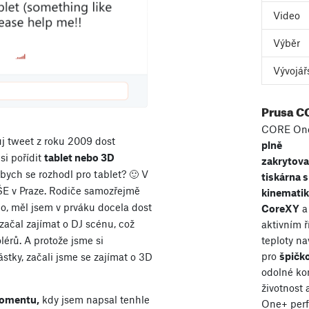
Video
Výběr
Vývojář
Prusa C
CORE One
ůj tweet z roku 2009 dost
plně
si pořídit
tablet nebo 3D
zakrytov
ybych se rozhodl pro tablet? 🙂 V
tiskárna s
ŠE v Praze. Rodiče samozřejmě
kinemati
alo, měl jsem v prváku docela dost
CoreXY
a
začal zajímat o DJ scénu, což
aktivním 
lérů. A protože jsme si
teploty n
pro
špičko
ástky, začali jsme se zajímat o 3D
odolné ko
životnost
momentu,
kdy jsem napsal tenhle
One+ perf