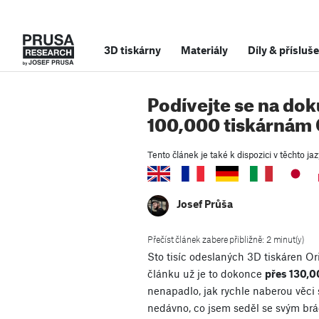
3D tiskárny
Materiály
Díly
&
přísluše
Podívejte se na do
100,000 tiskárnám O
Tento článek je také k dispozici v těchto jaz
Josef Průša
Přečíst článek zabere přibližně: 2 minut(y)
Sto tisíc odeslaných 3D tiskáren Or
článku už je to dokonce
přes 130,0
nenapadlo, jak rychle naberou věci s
nedávno, co jsem seděl se svým br