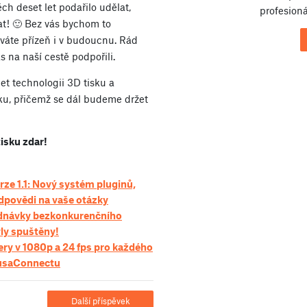
ch deset let podařilo udělat,
profesioná
at! 🙂 Bez vás bychom to
váte přízeň i v budoucnu. Rád
s na naší cestě podpořili.
t technologii 3D tisku a
iku, přičemž se dál budeme držet
isku zdar!
e 1.1: Nový systém pluginů,
odpovědi na vaše otázky
dnávky bezkonkurenčního
ly spuštěny!
ry v 1080p a 24 fps pro každého
rusaConnectu
Další příspěvek