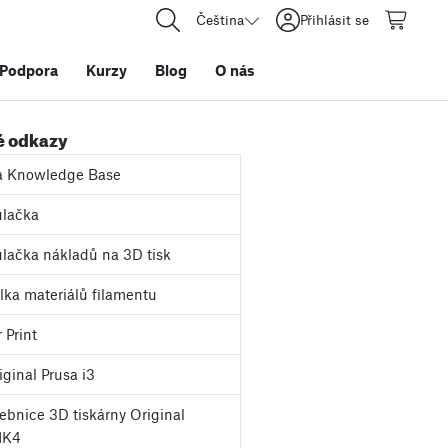
Čeština
Přihlásit se
Podpora
Kurzy
Blog
O nás
é odkazy
a Knowledge Base
lačka
lačka nákladů na 3D tisk
ka materiálů filamentu
 Print
ginal Prusa i3
bnice 3D tiskárny Original
MK4