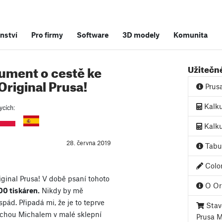
nství
Pro firmy
Software
3D modely
Komunita
kument o cestě ke
Užitečn
riginal Prusa!
Prus
Kalku
ycích:
Kalku
28. června 2019
Tabul
Color
iginal Prusa! V době psaní tohoto
O Ori
00 tiskáren.
Nikdy by mě
pád. Připadá mi, že je to teprve
Stave
áchou Michalem v malé sklepní
Prusa 