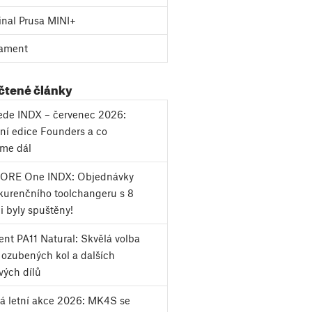
inal Prusa MINI+
ament
 čtené články
vede INDX – červenec 2026:
ní edice Founders a co
eme dál
CORE One INDX: Objednávky
urenčního toolchangeru s 8
i byly spuštěny!
nt PA11 Natural: Skvělá volba
k ozubených kol a dalších
vých dílů
á letní akce 2026: MK4S se