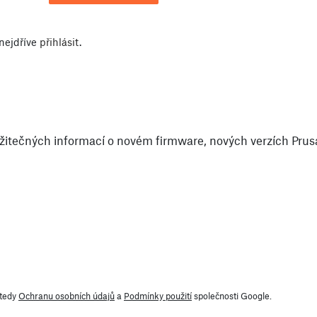
nejdříve
přihlásit
.
itečných informací o novém firmware, nových verzích PrusaS
 tedy
Ochranu osobních údajů
a
Podmínky použití
společnosti Google.