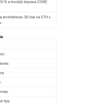
20 % a levnější doprava CORE
a architektura: 3D tisk na ETH v
u
ie
ení
tories
ory
e
nialy
ké tipy