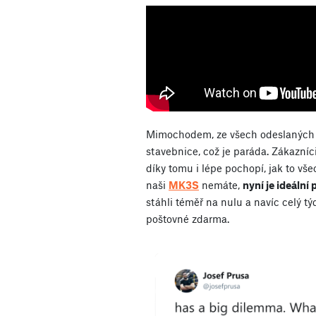
Mimochodem, ze všech odeslaných t
stavebnice, což je paráda. Zákazníci
díky tomu i lépe pochopí, jak to vš
naši
MK3S
nemáte,
nyní je ideální 
stáhli téměř na nulu a navíc celý t
poštovné zdarma.