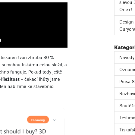
slevou 
One+!
Design 
Curych
Kategor
Návody
iskáren tvoří zhruba 80 %
 si mohou tiskárnu celou složit, a
Oznám
echno funguje. Pokud tedy ještě
příležitost
– čekací lhůty jsme
Prusa S
ýden nabízíme ke stavebnici
Rozhov
Soutěž
Testimo
Tiskařs