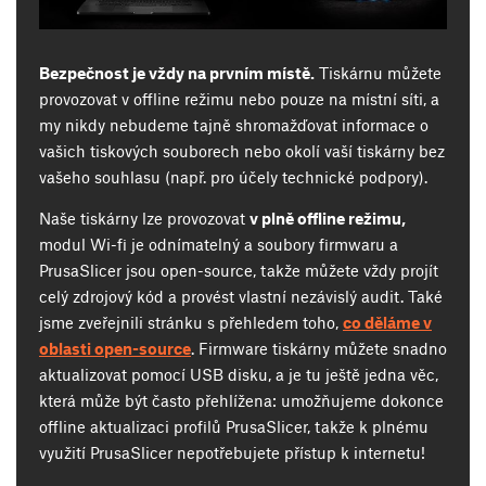
Bezpečnost je vždy na prvním místě.
Tiskárnu můžete
provozovat v offline režimu nebo pouze na místní síti, a
my nikdy nebudeme tajně shromažďovat informace o
vašich tiskových souborech nebo okolí vaší tiskárny bez
vašeho souhlasu (např. pro účely technické podpory).
Naše tiskárny lze provozovat
v plně offline režimu,
modul Wi-fi je odnímatelný a soubory firmwaru a
PrusaSlicer jsou open-source, takže můžete vždy projít
celý zdrojový kód a provést vlastní nezávislý audit. Také
jsme zveřejnili stránku s přehledem toho,
co děláme v
oblasti open-source
. Firmware tiskárny můžete snadno
aktualizovat pomocí USB disku, a je tu ještě jedna věc,
která může být často přehlížena: umožňujeme dokonce
offline aktualizaci profilů PrusaSlicer, takže k plnému
využití PrusaSlicer nepotřebujete přístup k internetu!