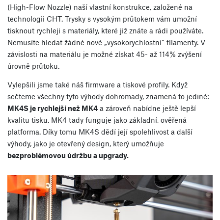
(High-Flow Nozzle) naší vlastní konstrukce, založené na
technologii CHT. Trysky s vysokým průtokem vám umožní
tisknout rychleji s materiály, které již znáte a rádi používáte.
Nemusíte hledat žádné nové „vysokorychlostní“ filamenty. V
závislosti na materiálu je možné získat 45- až 114% zvýšení
úrovně průtoku.
Vylepšili jsme také náš firmware a tiskové profily. Když
sečteme všechny tyto výhody dohromady, znamená to jediné:
MK4S je rychlejší než MK4
a zároveň nabídne ještě lepší
kvalitu tisku. MK4 tady funguje jako základní, ověřená
platforma. Díky tomu MK4S dědí její spolehlivost a další
výhody, jako je otevřený design, který umožňuje
bezproblémovou údržbu a upgrady.