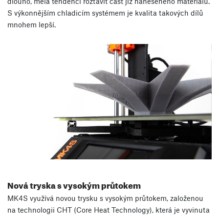
dlouho, měla tendenci roztavit část již naneseného materiálu.
S výkonnějším chladicím systémem je kvalita takových dílů
mnohem lepší.
Nová tryska s vysokým průtokem
MK4S využívá novou trysku s vysokým průtokem, založenou
na technologii CHT (Core Heat Technology), která je vyvinuta