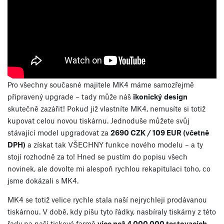
Pro všechny současné majitele MK4 máme samozřejmě
připravený upgrade – tady může náš
ikonický
design
skutečně zazářit! Pokud již vlastníte MK4, nemusíte si totiž
kupovat celou novou tiskárnu. Jednoduše můžete svůj
stávající model upgradovat za
2690 CZK / 109 EUR (včetně
DPH)
a získat tak VŠECHNY funkce nového modelu – a ty
stojí rozhodně za to! Hned se pustím do popisu všech
novinek, ale dovolte mi alespoň rychlou rekapitulaci toho, co
jsme dokázali s MK4.
MK4 se totiž velice rychle stala naší nejrychleji prodávanou
tiskárnou. V době, kdy píšu tyto řádky, nasbíraly tiskárny z této
řady na naší tiskové farmě
více než 4 000 000 testovacích