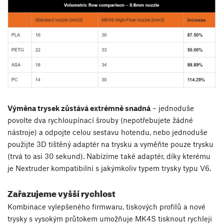
Výměna trysek zůstává extrémně snadná
– jednoduše
povolte dva rychloupínací šrouby (nepotřebujete žádné
nástroje) a odpojte celou sestavu hotendu, nebo jednoduše
použijte 3D tištěný adaptér na trysku a vyměňte pouze trysku
(trvá to asi 30 sekund). Nabízíme také adaptér, díky kterému
je Nextruder kompatibilní s jakýmkoliv typem trysky typu V6.
Zařazujeme vyšší rychlost
Kombinace vylepšeného firmwaru, tiskových profilů a nové
trysky s vysokým průtokem umožňuje MK4S tisknout rychleji