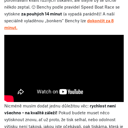
porovnávání kvalit různých tiskáren, ale stejně by se určitě
někdo zeptal. 🙂 Benchy podle pravidel Speed Boat Race se
vytiskne
za pouhých 14 minut
(a vypadá parádně)! A naší
speciálně vyladěnou „bonkers“ Benchy lze
dokončit za 8
minut.
Nicméně musím dodat jednu důležitou věc:
rychlost není
všechno – na kvalitě záleží!
Pokud budete muset něco
vytisknout znovu, ať už proto, že tisk selhal, nebo odolnost
výtisku není taková, jakou jste očekávali, pak tiskárna, která je