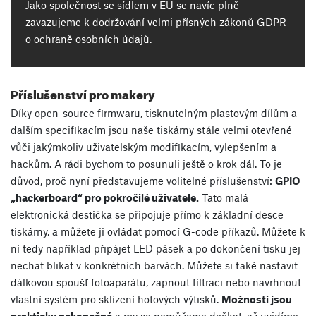
Jako společnost se sídlem v EU se navíc plně
zavazujeme k dodržování velmi přísných zákonů GDPR
o ochraně osobních údajů.
Příslušenství pro makery
Díky open-source firmwaru, tisknutelným plastovým dílům a
dalším specifikacím jsou naše tiskárny stále velmi otevřené
vůči jakýmkoliv uživatelským modifikacím, vylepšením a
hackům. A rádi bychom to posunuli ještě o krok dál. To je
důvod, proč nyní představujeme volitelné příslušenství:
GPIO
„hackerboard“ pro pokročilé uživatele.
Tato malá
elektronická destička se připojuje přímo k základní desce
tiskárny, a můžete ji ovládat pomocí G-code příkazů. Můžete k
ní tedy například připájet LED pásek a po dokončení tisku jej
nechat blikat v konkrétních barvách. Můžete si také nastavit
dálkovou spoušť fotoaparátu, zapnout filtraci nebo navrhnout
vlastní systém pro sklízení hotových výtisků.
Možnosti jsou