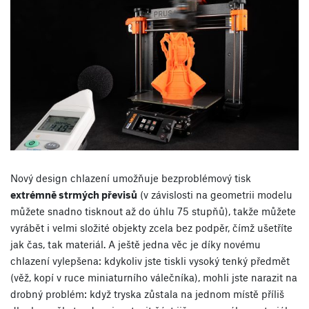
Nový design chlazení umožňuje bezproblémový tisk
extrémně strmých převisů
(v závislosti na geometrii modelu
můžete snadno tisknout až do úhlu 75 stupňů), takže můžete
vyrábět i velmi složité objekty zcela bez podpěr, čímž ušetříte
jak čas, tak materiál. A ještě jedna věc je díky novému
chlazení vylepšena: kdykoliv jste tiskli vysoký tenký předmět
(věž, kopí v ruce miniaturního válečníka), mohli jste narazit na
drobný problém: když tryska zůstala na jednom místě příliš