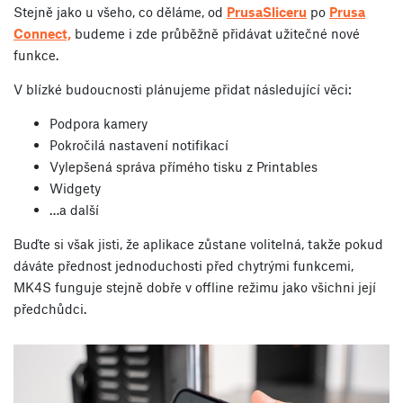
Stejně jako u všeho, co děláme, od
PrusaSliceru
po
Prusa
Connect,
budeme i zde průběžně přidávat užitečné nové
funkce.
V blízké budoucnosti plánujeme přidat následující věci:
Podpora kamery
Pokročilá nastavení notifikací
Vylepšená správa přímého tisku z Printables
Widgety
…a další
Buďte si však jisti, že aplikace zůstane volitelná, takže pokud
dáváte přednost jednoduchosti před chytrými funkcemi,
MK4S funguje stejně dobře v offline režimu jako všichni její
předchůdci.