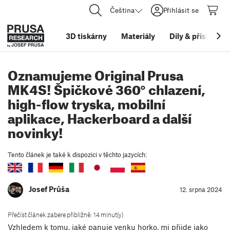
Čeština
Přihlásit se
3D tiskárny
Materiály
Díly
&
příslušens
Oznamujeme Original Prusa
MK4S! Špičkové 360° chlazení,
high-flow tryska, mobilní
aplikace, Hackerboard a další
novinky!
Tento článek je také k dispozici v těchto jazycích:
Josef Průša
12. srpna 2024
Přečíst článek zabere přibližně: 14 minut(y)
Vzhledem k tomu, jaké panuje venku horko, mi přijde jako