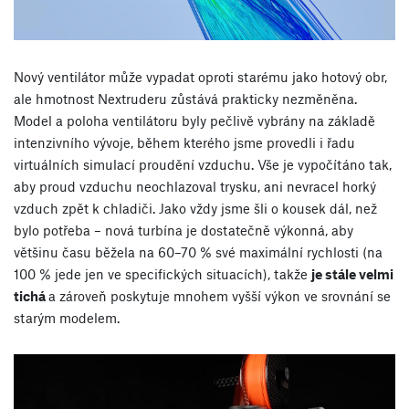
Nový ventilátor může vypadat oproti starému jako hotový obr,
ale hmotnost Nextruderu zůstává prakticky nezměněna.
Model a poloha ventilátoru byly pečlivě vybrány na základě
intenzivního vývoje, během kterého jsme provedli i řadu
virtuálních simulací proudění vzduchu. Vše je vypočítáno tak,
aby proud vzduchu neochlazoval trysku, ani nevracel horký
vzduch zpět k chladiči. Jako vždy jsme šli o kousek dál, než
bylo potřeba – nová turbína je dostatečně výkonná, aby
většinu času běžela na 60–70 % své maximální rychlosti (na
100 % jede jen ve specifických situacích), takže
je stále velmi
tichá
a zároveň poskytuje mnohem vyšší výkon ve srovnání se
starým modelem.