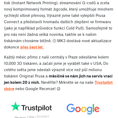
tisk (Instant Network Printing), streamování G-codů a zcela
nový komprimovaný formát .bgcode, který umožňuje mnohem
rychlejší síťové přenosy. Výrazně jsme také vylepšili Prusa
Connect a představili hromadu dalších zlepšení ve firmwaru
(jako je například průvodce funkcí Cold Pull). Samozřejmě to
pro nás není žádná velká novinka, takhle se k našim
tiskárnám chováme běžně. 🙂 MK3 dostává nové aktualizace
dokonce
přes šest let.
Každý měsíc přímo z naší centrály v Praze odesíláme kolem
10.000 3D tiskáren, a začali jsme je vyrábět také v USA. Do
celého světa jsme odeslali výrazně více než půl milionu
tiskáren Original Prusa a
měsíčně se nám jich na servis vrací
jen kolem 20 z nich.
Nevěříte? Mrkněte se na naše
Trustpilot
skóre
nebo Google Recenze! 😉