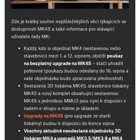
Zde je krátký souhrn nejdůležitějších věcí týkajících se
dostupnosti MK4S a také informace pro stávající
uživatele řady MK:
Každý, kdo si objednal MK4 (sestavenou nebo
stavebnici) mezi 1. a 12. srpnem, obdrží
poukaz
na bezplatný upgrade na MK4S
– stačí uhradit
poštovné (poukazy budou odeslány do 16. srpna a
vaše objednávka bude zpracována přednostně)
Sestavená 3D tiskárna MK4S, stavebnice tiskárny
MK4S a nový komplet obsahující sestavenou
MK4S s jednotkou MMU3 jsou nyní k dispozici v
našem e-shopu a máme je skladem
Upgrady na MK4S
(pro upgrade ze starší
tiskárny) budou k dispozici do konce srpna
Všechny aktuálně neodeslané objednávky 3D
tiskáren MK4 a upgradů MK3.5/MK3.9 a MK4