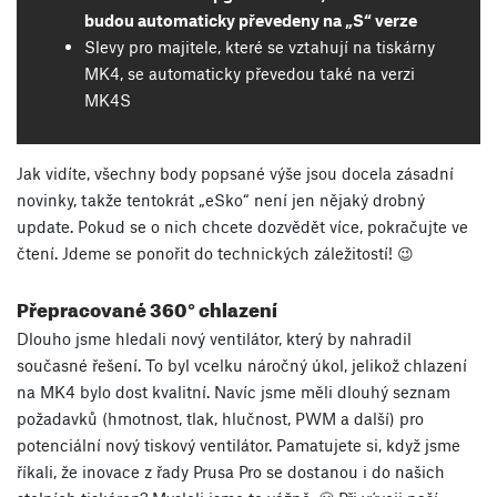
budou automaticky převedeny na „S“ verze
Slevy pro majitele, které se vztahují na tiskárny
MK4, se automaticky převedou také na verzi
MK4S
Jak vidíte, všechny body popsané výše jsou docela zásadní
novinky, takže tentokrát „eSko“ není jen nějaký drobný
update. Pokud se o nich chcete dozvědět více, pokračujte ve
čtení. Jdeme se ponořit do technických záležitostí! 😉
Přepracované 360° chlazení
Dlouho jsme hledali nový ventilátor, který by nahradil
současné řešení. To byl vcelku náročný úkol, jelikož chlazení
na MK4 bylo dost kvalitní. Navíc jsme měli dlouhý seznam
požadavků (hmotnost, tlak, hlučnost, PWM a další) pro
potenciální nový tiskový ventilátor. Pamatujete si, když jsme
říkali, že inovace z řady Prusa Pro se dostanou i do našich