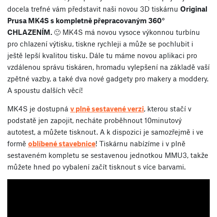
docela trefné vám představit naši novou 3D tiskárnu
Original
Prusa MK4S
s kompletně přepracovaným 360°
CHLAZENÍM.
🙂 MK4S má novou vysoce výkonnou turbínu
pro chlazení výtisku, tiskne rychleji a může se pochlubit i
ještě lepší kvalitou tisku. Dále tu máme novou aplikaci pro
vzdálenou správu tiskáren, hromadu vylepšení na základě vaší
zpětné vazby, a také dva nové gadgety pro makery a moddery.
A spoustu dalších věcí!
MK4S je dostupná
v plně sestavené verzi
, kterou stačí v
podstatě jen zapojit, necháte proběhnout 10minutový
autotest, a můžete tisknout. A k dispozici je samozřejmě i ve
formě
oblíbené stavebnice
! Tiskárnu nabízíme i v plně
sestaveném kompletu se sestavenou jednotkou MMU3, takže
můžete hned po vybalení začít tisknout s více barvami.