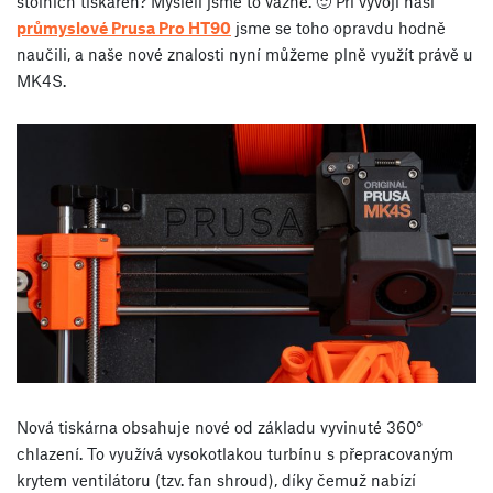
stolních tiskáren? Mysleli jsme to vážně. 🙂 Při vývoji naší
průmyslové Prusa Pro HT90
jsme se toho opravdu hodně
naučili, a naše nové znalosti nyní můžeme plně využít právě u
MK4S.
Nová tiskárna obsahuje nové od základu vyvinuté 360°
chlazení. To využívá vysokotlakou turbínu s přepracovaným
krytem ventilátoru (tzv. fan shroud), díky čemuž nabízí