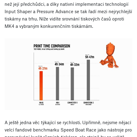
než její předchůdci, a díky nativní implementaci technologií
Input Shaper a Pressure Advance se tak řadí mezi nejrychlejší
tiskárny na trhu. Níže vidíte srovnání tiskových časů oproti
MK4 a vybraným konkurenčním tiskárnám.
A ještě jedna věc týkající se rychlosti. Upřímně, nejsme nějací
velcí fandové benchmarku Speed ​​Boat Race jako nástroje pro