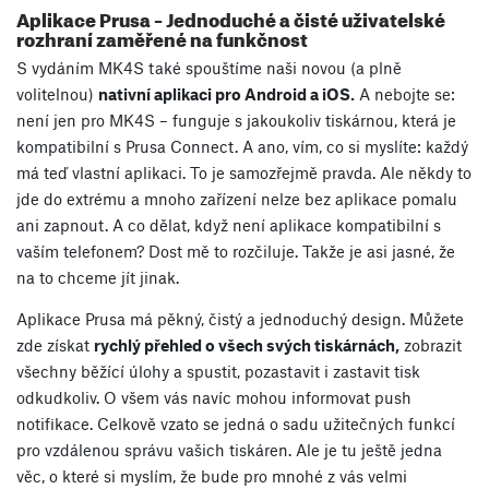
Aplikace Prusa – Jednoduché a čisté uživatelské
rozhraní zaměřené na funkčnost
S vydáním MK4S také spouštíme naši novou (a plně
volitelnou)
nativní aplikaci pro Android a iOS.
A nebojte se:
není jen pro MK4S – funguje s jakoukoliv tiskárnou, která je
kompatibilní s Prusa Connect. A ano, vím, co si myslíte: každý
má teď vlastní aplikaci. To je samozřejmě pravda. Ale někdy to
jde do extrému a mnoho zařízení nelze bez aplikace pomalu
ani zapnout. A co dělat, když není aplikace kompatibilní s
vaším telefonem? Dost mě to rozčiluje. Takže je asi jasné, že
na to chceme jít jinak.
Aplikace Prusa má pěkný, čistý a jednoduchý design. Můžete
zde získat
rychlý přehled o všech svých tiskárnách,
zobrazit
všechny běžící úlohy a spustit, pozastavit i zastavit tisk
odkudkoliv. O všem vás navíc mohou informovat push
notifikace. Celkově vzato se jedná o sadu užitečných funkcí
pro vzdálenou správu vašich tiskáren. Ale je tu ještě jedna
věc, o které si myslím, že bude pro mnohé z vás velmi