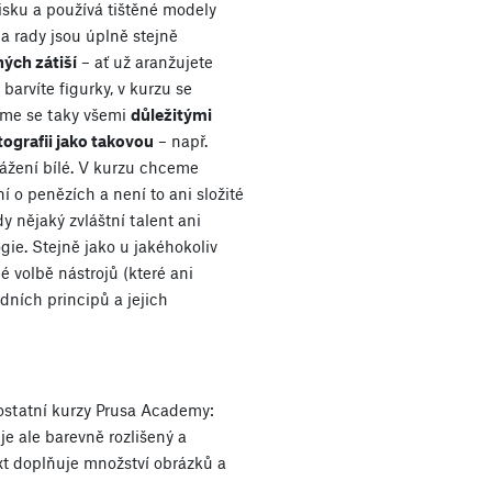
sku a používá tištěné modely
 a rady jsou úplně stejně
ných zátiší
– ať už aranžujete
 barvíte figurky, v kurzu se
áme se taky všemi
důležitými
ografii jako takovou
– např.
vážení bílé. V kurzu chceme
í o penězích a není to ani složité
 nějaký zvláštní talent ani
ogie. Stejně jako u jakéhokoliv
é volbě nástrojů (které ani
dních principů a jejich
 ostatní kurzy Prusa Academy:
 je ale barevně rozlišený a
xt doplňuje množství obrázků a