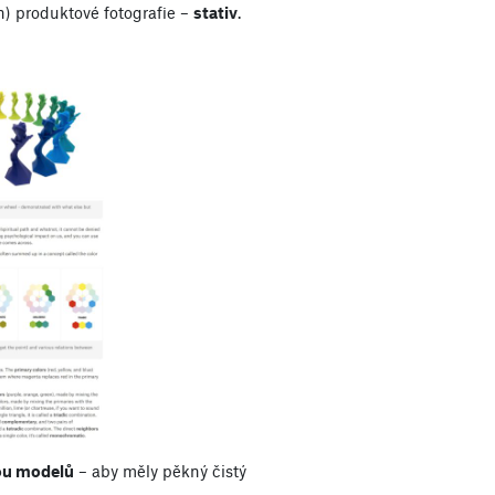
en) produktové fotografie –
stativ
.
ou modelů
– aby měly pěkný čistý