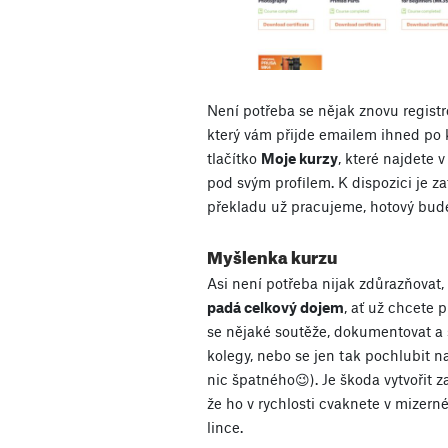
Není potřeba se nějak znovu registro
který vám přijde emailem ihned po 
tlačítko
Moje kurzy
, které najdete
pod svým profilem. K dispozici je z
překladu už pracujeme, hotový bude
Myšlenka kurzu
Asi není potřeba nijak zdůrazňovat,
padá celkový dojem
, ať už chcete 
se nějaké soutěže, dokumentovat a sd
kolegy, nebo se jen tak pochlubit n
nic špatného😉). Je škoda vytvořit z
že ho v rychlosti cvaknete v mizer
lince.