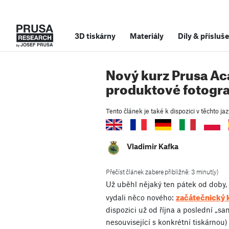
3D tiskárny
Materiály
Díly
&
přísluše
Nový kurz Prusa A
produktové fotogra
Tento článek je také k dispozici v těchto jaz
Vladimir Kafka
Přečíst článek zabere přibližně: 3 minut(y)
Už uběhl nějaký ten pátek od doby
začátečnický 
vydali něco nového:
dispozici už od října a poslední „s
nesouvisející s konkrétní tiskárnou