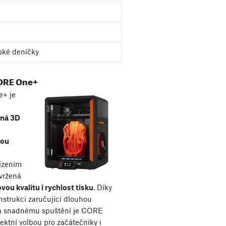
ské deníčky
ORE One+
+ je
aná 3D
kou
řízením
avržená
vou kvalitu i rychlost tisku
. Díky
nstrukci zaručující dlouhou
 a snadnému spuštění je CORE
ektní volbou pro začátečníky i