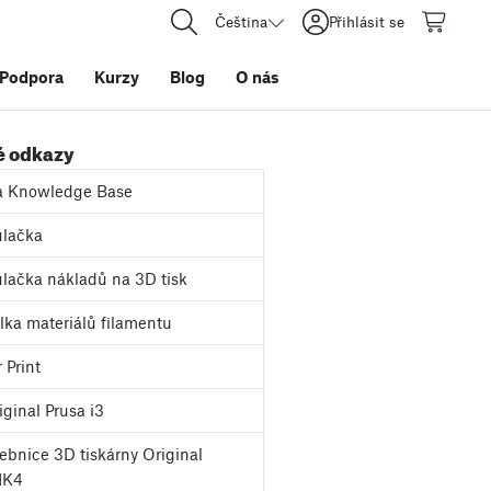
Čeština
Přihlásit se
Podpora
Kurzy
Blog
O nás
é odkazy
a Knowledge Base
lačka
lačka nákladů na 3D tisk
ka materiálů filamentu
 Print
ginal Prusa i3
bnice 3D tiskárny Original
MK4