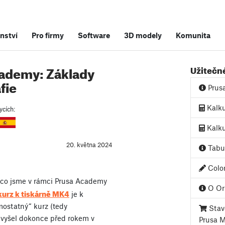
nství
Pro firmy
Software
3D modely
Komunita
cademy: Základy
Užitečn
fie
Prus
Kalku
ycích:
Kalku
20. května 2024
Tabul
Color
, co jsme v rámci Prusa Academy
O Ori
kurz k tiskárně MK4
je k
amostatný“ kurz (tedy
Stave
) vyšel dokonce před rokem v
Prusa 