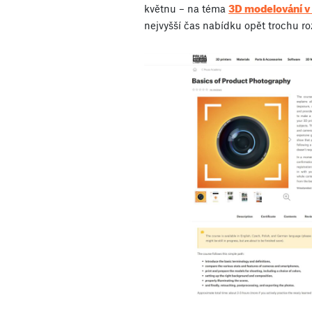
3D modelování v
květnu – na téma
nejvyšší čas nabídku opět trochu roz