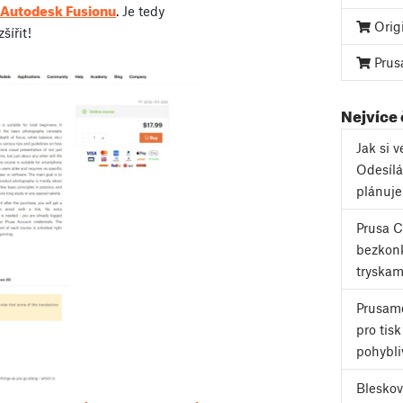
 Autodesk Fusionu
. Je tedy
Orig
šířit!
Prus
Nejvíce
Jak si 
Odesílá
plánuj
Prusa 
bezkonk
tryskam
Prusame
pro tis
pohybli
Bleskov