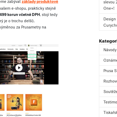
základy produktové
deme zabývat
slevou 
One+!
 našem e-shopu, prakticky stejně
499 korun včetně DPH
, stojí
tedy
Design 
 je o trochu delší).
Curych
 výměnou za Prusametry na
Kategor
Návody
Oznám
Prusa S
Rozhov
Soutěž
Testimo
Tiskařs