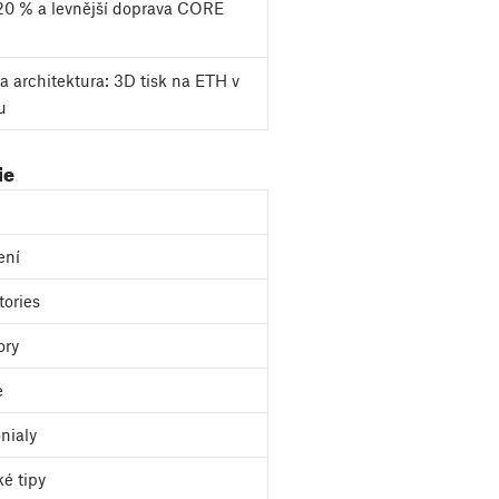
20 % a levnější doprava CORE
a architektura: 3D tisk na ETH v
u
ie
ení
tories
ory
e
nialy
ké tipy