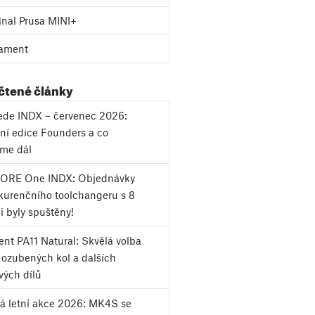
inal Prusa MINI+
ament
 čtené články
vede INDX – červenec 2026:
ní edice Founders a co
eme dál
CORE One INDX: Objednávky
urenčního toolchangeru s 8
i byly spuštěny!
nt PA11 Natural: Skvělá volba
k ozubených kol a dalších
vých dílů
á letní akce 2026: MK4S se