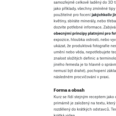
samozřejmě celkově laděný do 3D ti
jako příklady, všechny zmíněné tipy
použitelné pro focení
jakýchkoliv ji
květiny, sbíráte minerály, nebo třeba
dozvíte potřebné informace. Zabýv
obecnými principy platnými pro fot
expozice, hloubka ostrosti, nebo vy
ukázat, že produktová fotografie nen
umění nebo věda, nepotřebujete tedy
znalost složitých definic a terminol
jiného řemesla je to hlavně o správn
nemusí být drahé), pochopení zákla
následném procvičování v praxi.
Forma a obsah
Kurz se řídí stejným receptem jako
primárně je založený na textu, který
rozdělený do krátkých odstavců. Te
krátká videa.