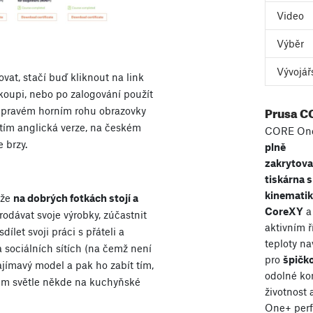
Video
Výběr
Vývojář
vat, stačí buď kliknout na link
koupi, nebo po zalogování použít
Prusa C
 v pravém horním rohu obrazovky
atím anglická verze, na českém
CORE One
 brzy.
plně
zakrytov
tiskárna s
kinemati
 že
na dobrých fotkách stojí a
CoreXY
a
prodávat svoje výrobky, zúčastnit
aktivním 
ílet svoji práci s přáteli a
teploty n
a sociálních sítích (na čemž není
pro
špičko
ajímavý model a pak ho zabít tím,
odolné ko
ném světle někde na kuchyňské
životnost
One+ perf