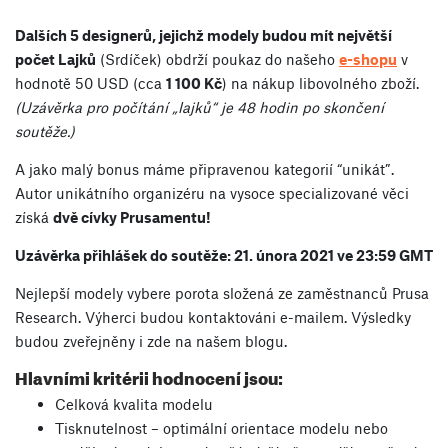
Dalších 5 designerů, jejichž modely budou mít největší
počet Lajků
(Srdíček) obdrží poukaz do našeho
e-shopu
v
hodnotě 50 USD (cca
1 100 Kč
) na nákup libovolného zboží.
(Uzávěrka pro počítání „lajků“ je 48 hodin po skončení
soutěže.)
A jako malý bonus máme připravenou kategorií “unikát”.
Autor unikátního organizéru na vysoce specializované věci
získá
dvě cívky Prusamentu!
Uzávěrka přihlášek do soutěže: 21. února 2021 ve 23:59 GMT
Nejlepší modely vybere porota složená ze zaměstnanců Prusa
Research. Výherci budou kontaktováni e-mailem. Výsledky
budou zveřejněny i zde na našem blogu.
Hlavními kritérii hodnocení jsou:
Celková kvalita modelu
Tisknutelnost – optimální orientace modelu nebo