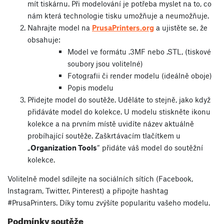
mít tiskárnu. Při modelování je potřeba myslet na to, co
nám která technologie tisku umožňuje a neumožňuje.
Nahrajte model na
PrusaPrinters.org
a ujistěte se, že
obsahuje:
Model ve formátu .3MF nebo .STL, (tiskové
soubory jsou volitelné)
Fotografii či render modelu (ideálně oboje)
Popis modelu
Přidejte model do soutěže. Uděláte to stejně, jako když
přidáváte model do kolekce. U modelu stiskněte ikonu
kolekce a na prvním místě uvidíte název aktuálně
probíhající soutěže. Zaškrtávacím tlačítkem u
„
Organization Tools
“ přidáte váš model do soutěžní
kolekce.
Volitelně model sdílejte na sociálních sítích (Facebook,
Instagram, Twitter, Pinterest) a připojte hashtag
#PrusaPrinters. Díky tomu zvýšíte popularitu vašeho modelu.
Podmínky soutěže