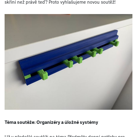
skříní než právě teď? Proto vyhlašujeme novou soutěž!
Téma soutěže: Organizéry a úložné systémy
Už v předešlé soutěži na téma Předměty denní potřeby pro