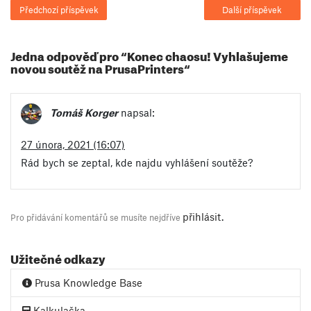
Předchozí příspěvek
Další příspěvek
Jedna odpověď pro “Konec chaosu! Vyhlašujeme
novou soutěž na PrusaPrinters“
Tomáš Korger
napsal:
27 února, 2021 (16:07)
Rád bych se zeptal, kde najdu vyhlášení soutěže?
přihlásit
.
Pro přidávání komentářů se musíte nejdříve
Užitečné odkazy
Prusa Knowledge Base
Kalkulačka