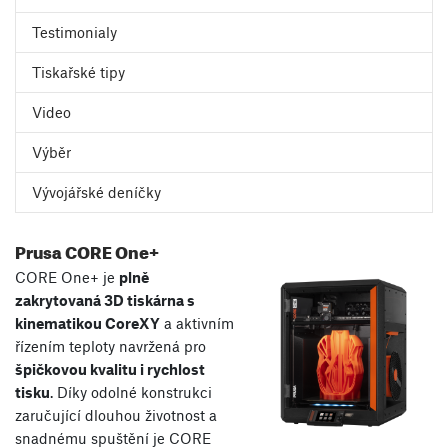
Testimonialy
Tiskařské tipy
Video
Výběr
Vývojářské deníčky
Prusa CORE One+
CORE One+ je
plně
zakrytovaná 3D tiskárna s
kinematikou CoreXY
a aktivním
řízením teploty navržená pro
špičkovou kvalitu i rychlost
tisku
. Díky odolné konstrukci
zaručující dlouhou životnost a
snadnému spuštění je CORE