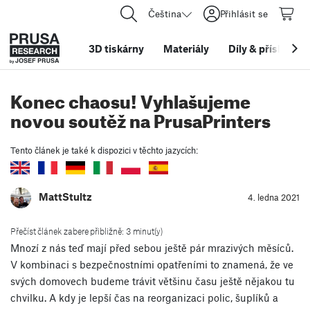
Čeština
Přihlásit se
3D tiskárny
Materiály
Díly
&
příslušens
Konec chaosu! Vyhlašujeme
novou soutěž na PrusaPrinters
Tento článek je také k dispozici v těchto jazycích:
MattStultz
4. ledna 2021
Přečíst článek zabere přibližně: 3 minut(y)
Mnozí z nás teď mají před sebou ještě pár mrazivých měsíců.
V kombinaci s bezpečnostními opatřeními to znamená, že ve
svých domovech budeme trávit většinu času ještě nějakou tu
chvilku. A kdy je lepší čas na reorganizaci polic, šuplíků a