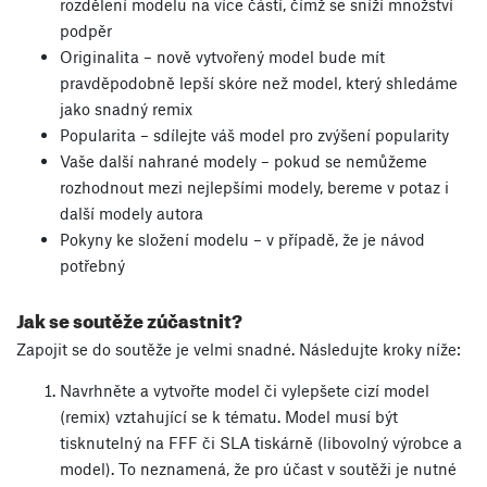
rozdělení modelu na více částí, čímž se sníží množství
podpěr
Originalita – nově vytvořený model bude mít
pravděpodobně lepší skóre než model, který shledáme
jako snadný remix
Popularita – sdílejte váš model pro zvýšení popularity
Vaše další nahrané modely – pokud se nemůžeme
rozhodnout mezi nejlepšími modely, bereme v potaz i
další modely autora
Pokyny ke složení modelu – v případě, že je návod
potřebný
Jak se soutěže zúčastnit?
Zapojit se do soutěže je velmi snadné. Následujte kroky níže:
Navrhněte a vytvořte model či vylepšete cizí model
(remix) vztahující se k tématu. Model musí být
tisknutelný na FFF či SLA tiskárně (libovolný výrobce a
model). To neznamená, že pro účast v soutěži je nutné