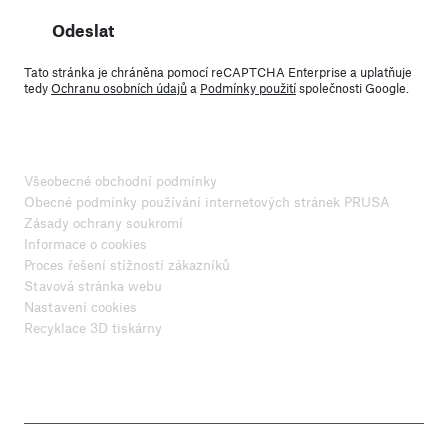
Odeslat
Tato stránka je chráněna pomocí reCAPTCHA Enterprise a uplatňuje
tedy
Ochranu osobních údajů
a
Podmínky použití
společnosti Google.
Všeobecné obchodní podmínky
Obecné podmínky používání internetových stránek PRUSA
Zásady ochrany soukromí
Informace o cookies
Proces řešení stížností zákazníků
Stavová stránka webu
Nastavení cookies
Recyklace 3D tiskárny