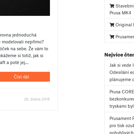
Stavebnic
Prusa MK4
Original 
zrovna jednoduchá
Prusame
le modelovali nepřímo?
iček na sebe. Že vám to
Nejvíce čte
ážeme si totiž, jak si
aft a poté jej…
Jak si vede
Odesílání e
Číst dál
plánujeme 
Prusa CORE
bezkonkuren
29. dubna 2016
tryskami byl
Prusament P
pro tisk ozu
pohyblivých