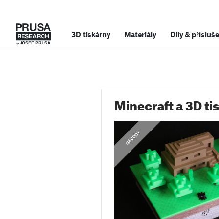
3D tiskárny
Materiály
Díly
&
přísluše
Minecraft a 3D ti
NÁVODY