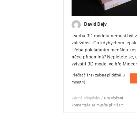
David Dejv
Tvorba 3D modelu nemusí být 
záležitost. Co kdybychom jej a
Třeba pokládáním menších kost
něco připomíná? Nepletete se, uk
vytvořit 3D model ve hře Minecr
Přečíst článek zabere přibližně: 3
minut(y)
Žádné příspěvky /
Pro vložení
komentáře se musíte přihlásit