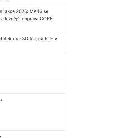
tní akce 2026: MK4S se
 a levnější doprava CORE
chitektura: 3D tisk na ETH v
s
y