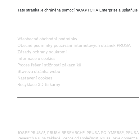
Tato stránka je chráněna pomocí reCAPTCHA Enterprise a uplatňuje
Všeobecné obchodní podmínky
Obecné podmínky používání internetových stránek PRUSA
Zásady ochrany soukromí
Informace o cookies
Proces řešení stížností zákazníků
Stavová stránka webu
Nastavení cookies
Recyklace 3D tiskárny
JOSEF PRUSA®, PRUSA RESEARCH®, PRUSA POLYMERS®, PRUSA ORANGE
Research a.s. na základě licence od společnosti Prusa Development a.