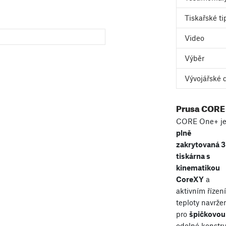
Tiskařské ti
Video
Výběr
Vývojářské 
Prusa CORE
CORE One+ j
plně
zakrytovaná 
tiskárna s
kinematikou
CoreXY
a
aktivním řízen
teploty navrže
pro
špičkovou 
odolné konstru