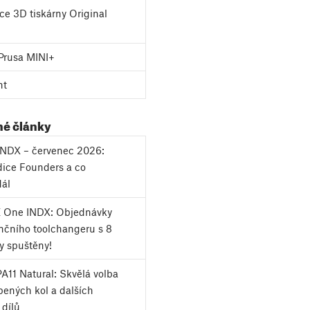
e 3D tiskárny Original
Prusa MINI+
nt
né články
 INDX – červenec 2026:
dice Founders a co
dál
 One INDX: Objednávky
čního toolchangeru s 8
y spuštěny!
A11 Natural: Skvělá volba
bených kol a dalších
 dílů