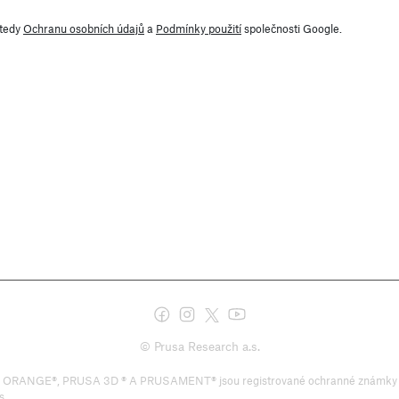
 tedy
Ochranu osobních údajů
a
Podmínky použití
společnosti Google.
© Prusa Research a.s.
®, PRUSA 3D ® A PRUSAMENT® jsou registrované ochranné známky společn
s.