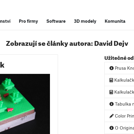
nství
Pro firmy
Software
3D modely
Komunita
Zobrazují se články autora: David Dejv
Užitečné o
sk
Prusa Kn
Kalkulač
Kalkulačk
Tabulka m
Color Pri
O Origina