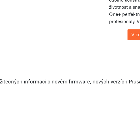
životnost a s
One+ perfektní
profesionály. 
Více
itečných informací o novém firmware, nových verzích PrusaS