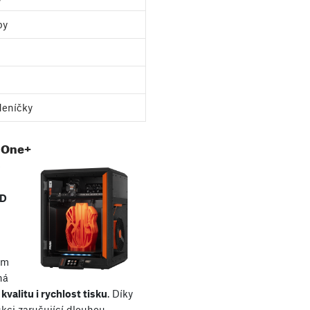
py
deníčky
 One+
e
3D
ím
ná
kvalitu i rychlost tisku
. Díky
kci zaručující dlouhou