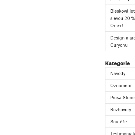
Blesková le
slevou 20 %
One+!
Design a ar
Curychu
Kategorie
Návody
Oznámení
Prusa Storie
Rozhovory
Soutěže
Testimonial