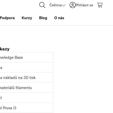
Čeština
Přihlásit se
Podpora
Kurzy
Blog
O nás
dkazy
owledge Base
ka
a nákladů na 3D tisk
ateriálů filamentu
nt
l Prusa i3