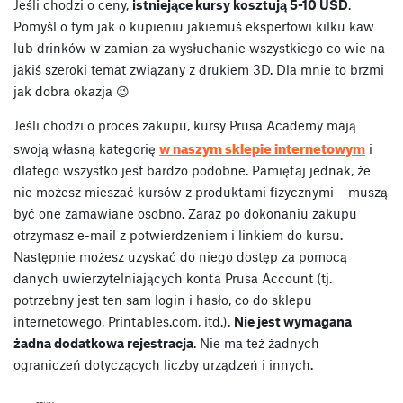
Jeśli chodzi o ceny,
istniejące kursy kosztują 5-10 USD
.
Pomyśl o tym jak o kupieniu jakiemuś ekspertowi kilku kaw
lub drinków w zamian za wysłuchanie wszystkiego co wie na
jakiś szeroki temat związany z drukiem 3D. Dla mnie to brzmi
jak dobra okazja 😉
Jeśli chodzi o proces zakupu, kursy Prusa Academy mają
w naszym sklepie internetowym
swoją własną kategorię
i
dlatego wszystko jest bardzo podobne. Pamiętaj jednak, że
nie możesz mieszać kursów z produktami fizycznymi – muszą
być one zamawiane osobno. Zaraz po dokonaniu zakupu
otrzymasz e-mail z potwierdzeniem i linkiem do kursu.
Następnie możesz uzyskać do niego dostęp za pomocą
danych uwierzytelniających konta Prusa Account (tj.
potrzebny jest ten sam login i hasło, co do sklepu
internetowego, Printables.com, itd.).
Nie jest wymagana
żadna dodatkowa rejestracja
. Nie ma też żadnych
ograniczeń dotyczących liczby urządzeń i innych.