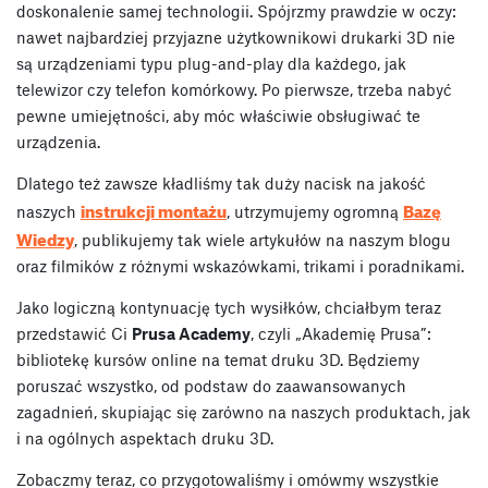
doskonalenie samej technologii. Spójrzmy prawdzie w oczy:
nawet najbardziej przyjazne użytkownikowi drukarki 3D nie
są urządzeniami typu plug-and-play dla każdego, jak
telewizor czy telefon komórkowy. Po pierwsze, trzeba nabyć
pewne umiejętności, aby móc właściwie obsługiwać te
urządzenia.
Dlatego też zawsze kładliśmy tak duży nacisk na jakość
instrukcji montażu
Bazę
naszych
, utrzymujemy ogromną
Wiedzy
, publikujemy tak wiele artykułów na naszym blogu
oraz filmików z różnymi wskazówkami, trikami i poradnikami.
Jako logiczną kontynuację tych wysiłków, chciałbym teraz
przedstawić Ci
Prusa Academy
, czyli „Akademię Prusa”:
bibliotekę kursów online na temat druku 3D. Będziemy
poruszać wszystko, od podstaw do zaawansowanych
zagadnień, skupiając się zarówno na naszych produktach, jak
i na ogólnych aspektach druku 3D.
Zobaczmy teraz, co przygotowaliśmy i omówmy wszystkie