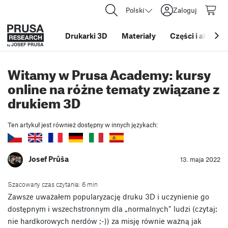
Polski
Zaloguj
Drukarki 3D
Materiały
Części i akcesor
Witamy w Prusa Academy: kursy
online na różne tematy związane z
drukiem 3D
Ten artykuł jest również dostępny w innych językach:
Josef Průša
13. maja 2022
Szacowany czas czytania: 6 min
Zawsze uważałem popularyzację druku 3D i uczynienie go
dostępnym i wszechstronnym dla „normalnych” ludzi (czytaj:
nie hardkorowych nerdów ;-)) za misję równie ważną jak