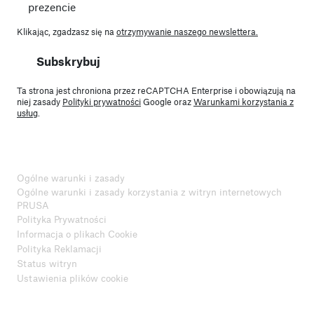
prezencie
Klikając, zgadzasz się na
otrzymywanie naszego newslettera.
Subskrybuj
Ta strona jest chroniona przez reCAPTCHA Enterprise i obowiązują na
niej zasady
Polityki prywatności
Google oraz
Warunkami korzystania z
usług
.
Ogólne warunki i zasady
Ogólne warunki i zasady korzystania z witryn internetowych
PRUSA
Polityka Prywatności
Informacja o plikach Cookie
Polityka Reklamacji
Status witryn
Ustawienia plików cookie