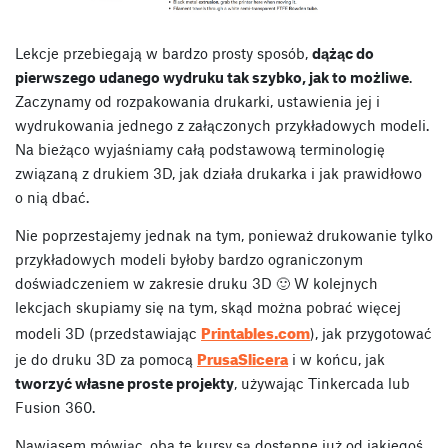
Lekcje przebiegają w bardzo prosty sposób,
dążąc do
pierwszego udanego wydruku tak szybko, jak to możliwe
.
Zaczynamy od rozpakowania drukarki, ustawienia jej i
wydrukowania jednego z załączonych przykładowych modeli.
Na bieżąco wyjaśniamy całą podstawową terminologię
związaną z drukiem 3D, jak działa drukarka i jak prawidłowo
o nią dbać.
Nie poprzestajemy jednak na tym, ponieważ drukowanie tylko
przykładowych modeli byłoby bardzo ograniczonym
doświadczeniem w zakresie druku 3D 🙂 W kolejnych
lekcjach skupiamy się na tym, skąd można pobrać więcej
Printables.com
modeli 3D (przedstawiając
), jak przygotować
PrusaSlicera
je do druku 3D za pomocą
i w końcu, jak
tworzyć własne proste projekty
, używając Tinkercada lub
Fusion 360.
Nawiasem mówiąc, oba te kursy są dostępne już od jakiegoś