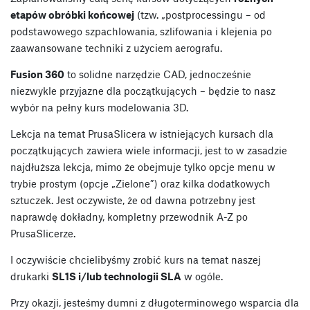
etapów obróbki końcowej
(tzw. „postprocessingu – od
podstawowego szpachlowania, szlifowania i klejenia po
zaawansowane techniki z użyciem aerografu.
Fusion 360
to solidne narzędzie CAD, jednocześnie
niezwykle przyjazne dla początkujących – będzie to nasz
wybór na pełny kurs modelowania 3D.
Lekcja na temat PrusaSlicera w istniejących kursach dla
początkujących zawiera wiele informacji, jest to w zasadzie
najdłuższa lekcja, mimo że obejmuje tylko opcje menu w
trybie prostym (opcje „Zielone”) oraz kilka dodatkowych
sztuczek. Jest oczywiste, że od dawna potrzebny jest
naprawdę dokładny, kompletny przewodnik A-Z po
PrusaSlicerze.
I oczywiście chcielibyśmy zrobić kurs na temat naszej
drukarki
SL1S i/lub technologii SLA
w ogóle.
Przy okazji, jesteśmy dumni z długoterminowego wsparcia dla