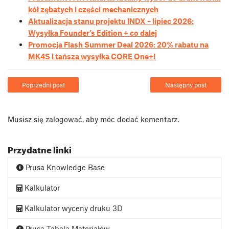
kół zębatych i części mechanicznych
Aktualizacja stanu projektu INDX – lipiec 2026:
Wysyłka Founder’s Edition + co dalej
Promocja Flash Summer Deal 2026: 20% rabatu na
MK4S i tańsza wysyłka CORE One+!
Poprzedni post
Następny post
Musisz się
zalogować
, aby móc dodać komentarz.
Przydatne linki
Prusa Knowledge Base
Kalkulator
Kalkulator wyceny druku 3D
Prusa Tabela Materiałów