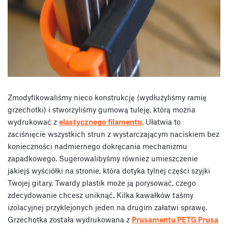
Zmodyfikowaliśmy nieco konstrukcję (wydłużyliśmy ramię
grzechotki) i stworzyliśmy gumową tuleję, którą można
wydrukować z
elastycznego filamentu
. Ułatwia to
zaciśnięcie wszystkich strun z wystarczającym naciskiem bez
konieczności nadmiernego dokręcania mechanizmu
zapadkowego. Sugerowalibyśmy również umieszczenie
jakiejś wyściółki na stronie, która dotyka tylnej części szyjki
Twojej gitary. Twardy plastik może ją porysować, czego
zdecydowanie chcesz uniknąć. Kilka kawałków taśmy
izolacyjnej przyklejonych jeden na drugim załatwi sprawę.
Grzechotka została wydrukowana z
Prusamentu PETG Prusa