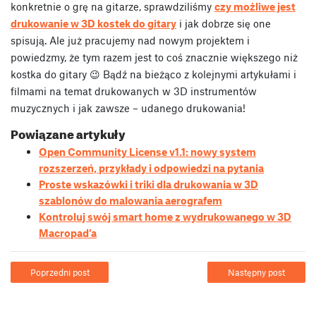
konkretnie o grę na gitarze, sprawdziliśmy
czy możliwe jest
drukowanie w 3D kostek do gitary
i jak dobrze się one
spisują. Ale już pracujemy nad nowym projektem i
powiedzmy, że tym razem jest to coś znacznie większego niż
kostka do gitary 😉 Bądź na bieżąco z kolejnymi artykułami i
filmami na temat drukowanych w 3D instrumentów
muzycznych i jak zawsze – udanego drukowania!
Powiązane artykuły
Open Community License v1.1: nowy system
rozszerzeń, przykłady i odpowiedzi na pytania
Proste wskazówki i triki dla drukowania w 3D
szablonów do malowania aerografem
Kontroluj swój smart home z wydrukowanego w 3D
Macropad’a
Poprzedni post
Następny post