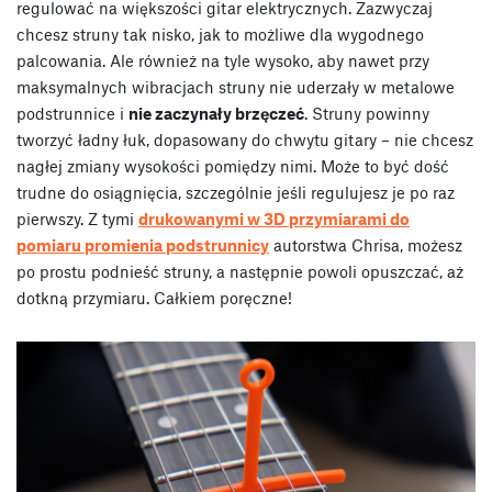
regulować na większości gitar elektrycznych. Zazwyczaj
chcesz struny tak nisko, jak to możliwe dla wygodnego
palcowania. Ale również na tyle wysoko, aby nawet przy
maksymalnych wibracjach struny nie uderzały w metalowe
podstrunnice i
nie zaczynały brzęczeć
. Struny powinny
tworzyć ładny łuk, dopasowany do chwytu gitary – nie chcesz
nagłej zmiany wysokości pomiędzy nimi. Może to być dość
trudne do osiągnięcia, szczególnie jeśli regulujesz je po raz
pierwszy. Z tymi
drukowanymi w 3D przymiarami do
pomiaru promienia podstrunnicy
autorstwa Chrisa, możesz
po prostu podnieść struny, a następnie powoli opuszczać, aż
dotkną przymiaru. Całkiem poręczne!