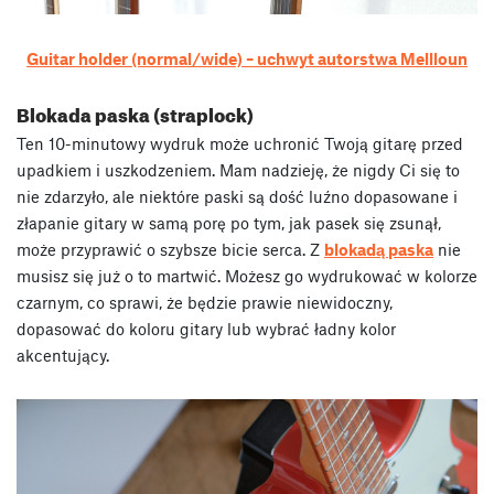
Guitar holder (normal/wide) – uchwyt autorstwa Mellloun
Blokada paska (straplock)
Ten 10-minutowy wydruk może uchronić Twoją gitarę przed
upadkiem i uszkodzeniem. Mam nadzieję, że nigdy Ci się to
nie zdarzyło, ale niektóre paski są dość luźno dopasowane i
złapanie gitary w samą porę po tym, jak pasek się zsunął,
może przyprawić o szybsze bicie serca. Z
blokadą paska
nie
musisz się już o to martwić. Możesz go wydrukować w kolorze
czarnym, co sprawi, że będzie prawie niewidoczny,
dopasować do koloru gitary lub wybrać ładny kolor
akcentujący.