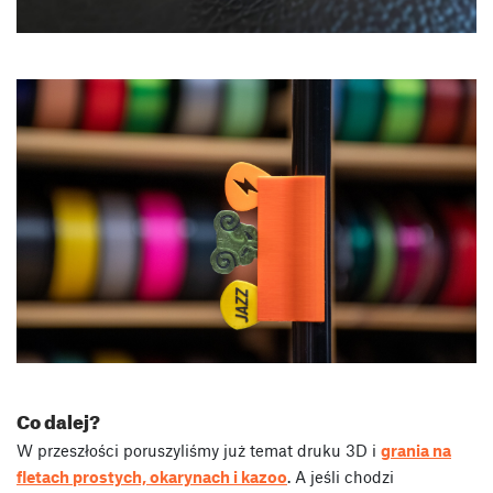
Co dalej?
W przeszłości poruszyliśmy już temat druku 3D i
grania na
fletach prostych, okarynach i kazoo
. A jeśli chodzi