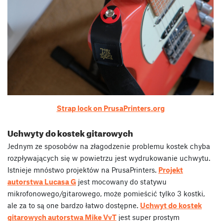
Strap lock on PrusaPrinters.org
Uchwyty do kostek gitarowych
Jednym ze sposobów na złagodzenie problemu kostek chyba
rozpływających się w powietrzu jest wydrukowanie uchwytu.
Istnieje mnóstwo projektów na PrusaPrinters.
Projekt
autorstwa Lucasa G
jest mocowany do statywu
mikrofonowego/gitarowego, może pomieścić tylko 3 kostki,
ale za to są one bardzo łatwo dostępne.
Uchwyt do kostek
gitarowych autorstwa Mike VvT
jest super prostym