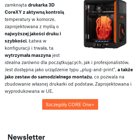
zamknięta
drukarka 3D
CoreXY z aktywną kontrolą
temperatury w komorze,
zaprojektowana z myślą o
najwyższej jakości druku i
szybkości
. Łatwa w
konfiguracji i trwała, ta
wytrzymała maszyna
jest
idealna zarówno dla początkujących, jak i profesjonalistów.
Jest dostępna jako urządzenie typu „plug-and-print”,
a także
jako zestaw do samodzielnego montażu
, co pozwala na
zbudowanie własnej drukarki od podstaw. Zaprojektowana i
wyprodukowana w UE.
Szczegóły CORE One+
Newsletter