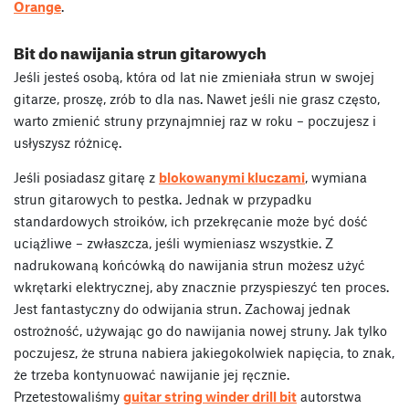
Orange
.
Bit do nawijania strun gitarowych
Jeśli jesteś osobą, która od lat nie zmieniała strun w swojej
gitarze, proszę, zrób to dla nas. Nawet jeśli nie grasz często,
warto zmienić struny przynajmniej raz w roku – poczujesz i
usłyszysz różnicę.
Jeśli posiadasz gitarę z
blokowanymi kluczami
, wymiana
strun gitarowych to pestka. Jednak w przypadku
standardowych stroików, ich przekręcanie może być dość
uciążliwe – zwłaszcza, jeśli wymieniasz wszystkie. Z
nadrukowaną końcówką do nawijania strun możesz użyć
wkrętarki elektrycznej, aby znacznie przyspieszyć ten proces.
Jest fantastyczny do odwijania strun. Zachowaj jednak
ostrożność, używając go do nawijania nowej struny. Jak tylko
poczujesz, że struna nabiera jakiegokolwiek napięcia, to znak,
że trzeba kontynuować nawijanie jej ręcznie.
Przetestowaliśmy
guitar string winder drill bit
autorstwa