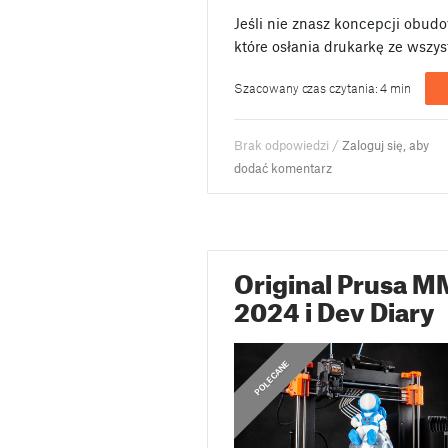
Jeśli nie znasz koncepcji obudo
które osłania drukarkę ze wszys
Szacowany czas czytania: 4 min
Brak odpowiedzi /
Zaloguj się, aby
dodać komentarz
Original Prusa M
2024 i Dev Diary
,
DEV DIARIES
POLECANE