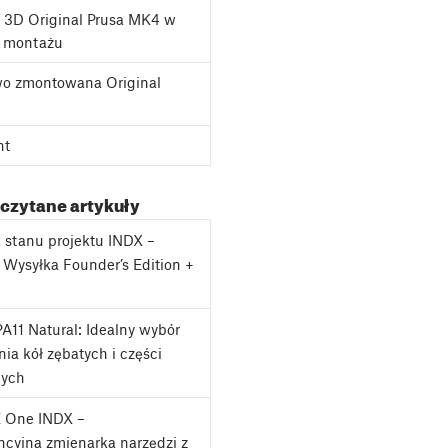
 3D Original Prusa MK4 w
o montażu
o zmontowana Original
nt
 czytane artykuły
a stanu projektu INDX –
: Wysyłka Founder’s Edition +
A11 Natural: Idealny wybór
ia kół zębatych i części
nych
 One INDX –
cyjna zmienarka narzędzi z