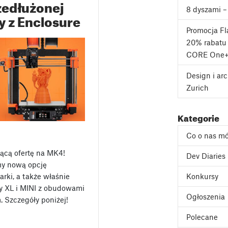
rzedłużonej
8 dyszami –
y z Enclosure
Promocja F
20% rabatu 
CORE One+
Design i ar
Zurich
Kategorie
Co o nas m
ącą ofertę na MK4!
Dev Diaries
my nową opcję
Konkursy
rki, a także właśnie
y XL i MINI z obudowami
Ogłoszenia
 Szczegóły poniżej!
Polecane