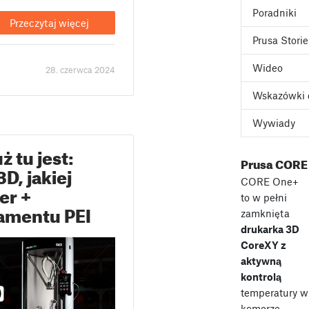
Poradniki
Przeczytaj więcej
Prusa Storie
Wideo
28. czerwca 2024
Wskazówki 
Wywiady
ż tu jest:
Prusa CORE
D, jakiej
CORE One+
er +
to w pełni
amentu PEI
zamknięta
drukarka 3D
CoreXY z
aktywną
kontrolą
temperatury w
komorze,