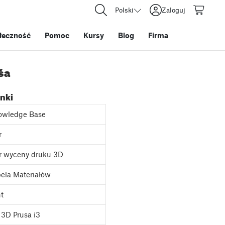
Polski
Zaloguj
łeczność
Pomoc
Kursy
Blog
Firma
ša
inki
owledge Base
r
r wyceny druku 3D
ela Materiałów
nt
3D Prusa i3