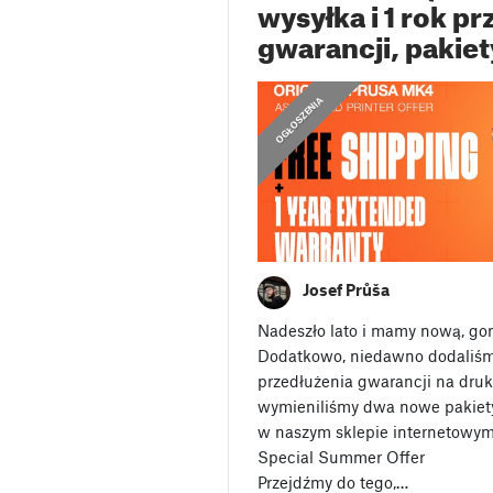
wysyłka i 1 rok p
gwarancji, pakiet
OGŁOSZENIA
Josef Průša
Nadeszło lato i mamy nową, gor
Dodatkowo, niedawno dodaliś
przedłużenia gwarancji na druka
wymieniliśmy dwa nowe pakiet
w naszym sklepie internetowym.
Special Summer Offer
Przejdźmy do tego,…