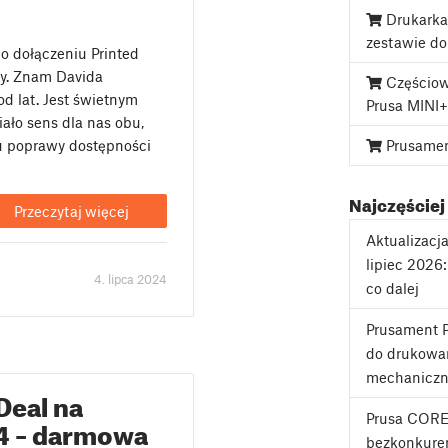
Drukarka
zestawie d
o dołączeniu Printed
ny. Znam Davida
Częściow
od lat. Jest świetnym
Prusa MINI+
iało sens dla nas obu,
Prusame
ku poprawy dostępności
Najczęściej
Przeczytaj więcej
Aktualizacj
lipiec 2026
4. lipca 2024
co dalej
Prusament P
do drukowan
mechanicz
Deal na
Prusa CORE
 – darmowa
bezkonkuren