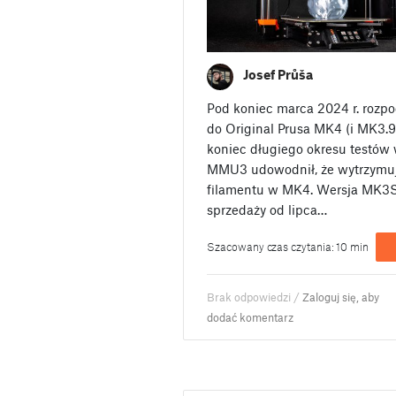
Josef Průša
Pod koniec marca 2024 r. roz
do Original Prusa MK4 (i MK3.9
koniec długiego okresu testów
MMU3 udowodnił, że wytrzymuj
filamentu w MK4. Wersja MK3S
sprzedaży od lipca…
Szacowany czas czytania: 10 min
Brak odpowiedzi /
Zaloguj się, aby
dodać komentarz