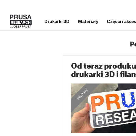
Drukarki 3D
Materiały
Części i akce
P
Od teraz produk
drukarki 3D i fil
,
OGŁOSZENIA
POLECANE