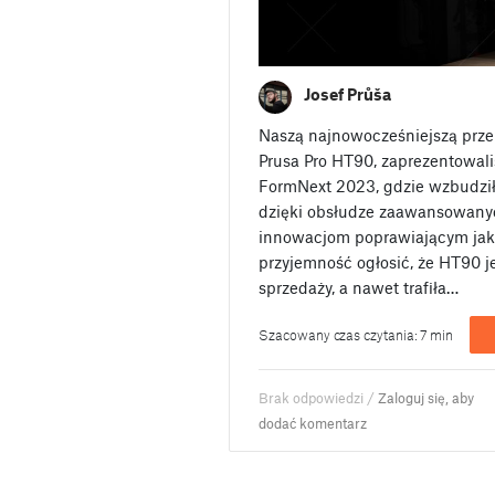
Josef Průša
Naszą najnowocześniejszą prz
Prusa Pro HT90, zaprezentowal
FormNext 2023, gdzie wzbudził
dzięki obsłudze zaawansowany
innowacjom poprawiającym jak
przyjemność ogłosić, że HT90 j
sprzedaży, a nawet trafiła…
Szacowany czas czytania: 7 min
Brak odpowiedzi /
Zaloguj się, aby
dodać komentarz