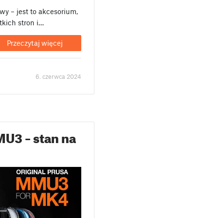
wy – jest to akcesorium,
tkich stron i…
Przeczytaj więcej
6. czerwca 2024
MU3 – stan na