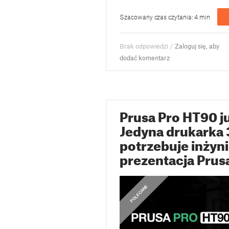
Szacowany czas czytania: 4 min
Brak odpowiedzi /
Zaloguj się, aby
dodać komentarz
Prusa Pro HT90 ju
Jedyna drukarka 3
potrzebuje inżyni
prezentacja Prus
,
OGŁOSZENIA
POLECANE