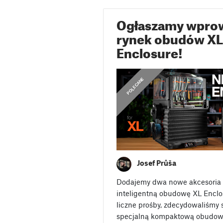
Ogłaszamy wprow
rynek obudów XL 
Enclosure!
,
,
,
OGŁOSZENIA
OGŁOSZENIA
POLECANE
POLECANE
Josef Průša
Dodajemy dwa nowe akcesoria d
inteligentną obudowę XL Enclo
liczne prośby, zdecydowaliśmy
specjalną kompaktową obudowę