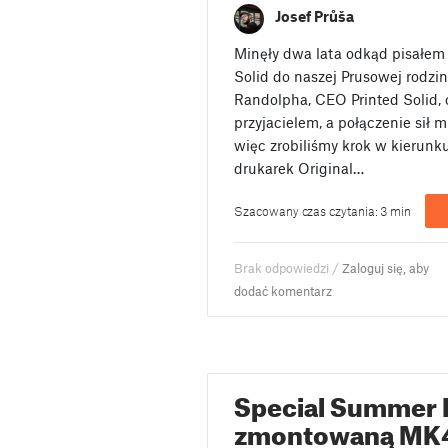
Josef Průša
Minęły dwa lata odkąd pisałem 
Solid do naszej Prusowej rodzi
Randolpha, CEO Printed Solid, 
przyjacielem, a połączenie sił m
więc zrobiliśmy krok w kierun
drukarek Original…
Szacowany czas czytania: 3 min
Brak odpowiedzi /
Zaloguj się, aby
dodać komentarz
Special Summer 
zmontowaną MK4