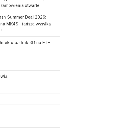
 zamówienia otwarte!
lash Summer Deal 2026:
na MK4S i tańsza wysyłka
!
chitektura: druk 3D na ETH
ówią