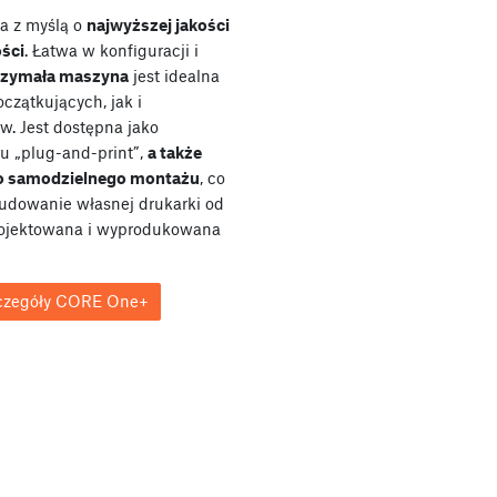
a z myślą o
najwyższej jakości
ości
. Łatwa w konfiguracji i
rzymała maszyna
jest idealna
czątkujących, jak i
ów. Jest dostępna jako
u „plug-and-print”,
a także
do samodzielnego montażu
, co
udowanie własnej drukarki od
rojektowana i wyprodukowana
czegóły CORE One+