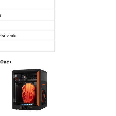
s
dot. druku
 One+