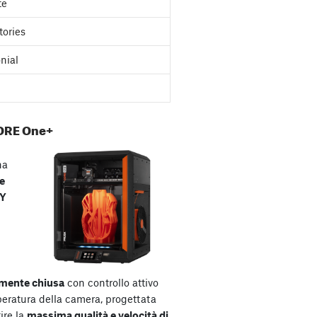
te
tories
nial
ORE One+
na
e
XY
mente chiusa
con controllo attivo
peratura della camera, progettata
ire la
massima qualità e velocità di