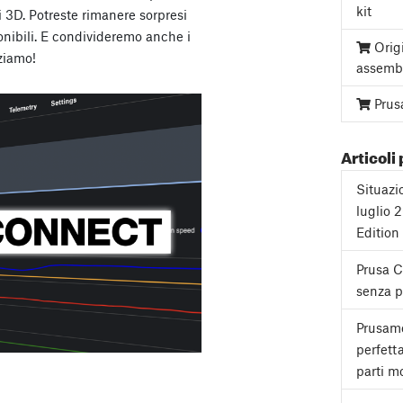
kit
i 3D. Potreste rimanere sorpresi
onibili. E condivideremo anche i
Orig
iziamo!
assemb
Prus
Articoli 
Situazi
luglio 
Edition
Prusa 
senza pa
Prusame
perfett
parti mo