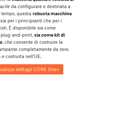
Facile da configurare e destinata a
l tempo, questa
robusta macchina
sia per i principianti che per i
isti. È disponibile sia come
plug-and-print,
sia come kit di
o
, che consente di costruire la
tampante completamente da zero.
 e costruita nell’UE.
sualizza dettagli CORE One+