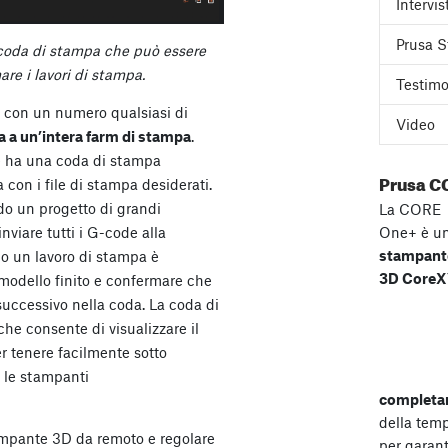
Intervis
Prusa S
coda di stampa che può essere
re i lavori di stampa.
Testimo
o con un numero qualsiasi di
Video
 a un’intera farm di stampa
.
e ha una coda di stampa
Prusa C
 con i file di stampa desiderati.
do un progetto di grandi
La CORE
One+ è u
nviare tutti i G-code alla
stampant
o un lavoro di stampa è
3D Core
l modello finito e confermare che
successivo nella coda. La coda di
he consente di visualizzare il
r tenere facilmente sotto
e le stampanti
completa
della tem
stampante 3D da remoto e regolare
per garant