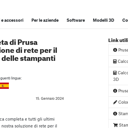
e accessori
Per le aziende
Software
Modelli 3D
Co
a di Prusa
Link util
ne di rete per il
Prus
a delle stampanti
Calco
Calco
guenti lingue:
3D
Prusa
15. Gennaio 2024
Color
Stam
a completa e tutti gli ultimi
Stam
la nostra soluzione di rete per il