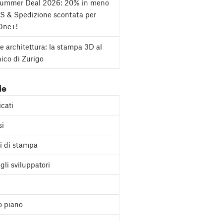
Summer Deal 2026: 20% in meno
S & Spedizione scontata per
One+!
e architettura: la stampa 3D al
nico di Zurigo
ie
cati
si
i di stampa
gli sviluppatori
o piano