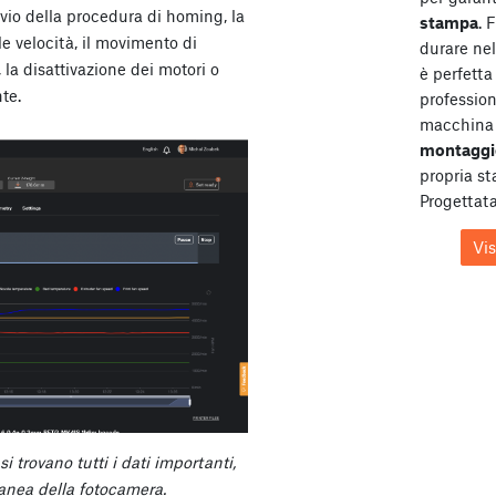
vvio della procedura di homing, la
stampa
. 
e velocità, il movimento di
durare ne
 la disattivazione dei motori o
è perfetta 
te.
profession
macchina 
montaggi
propria s
Progettata
Vi
 trovano tutti i dati importanti,
anea della fotocamera.