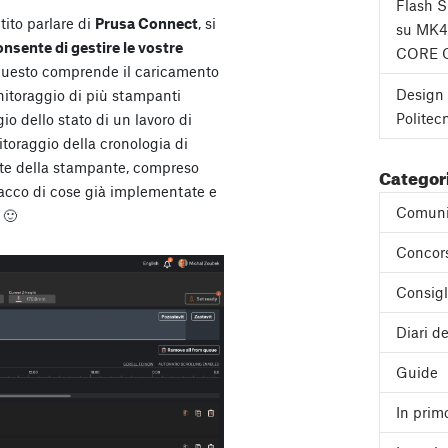
Flash 
tito parlare di
Prusa Connect
, si
su MK4
onsente di gestire le vostre
CORE 
Questo comprende il caricamento
Design 
monitoraggio di più stampanti
Politec
 dello stato di un lavoro di
toraggio della cronologia di
ate della stampante, compreso
Categor
 sacco di cose già implementate e
Comuni
 🙂
Concor
Consigl
Diari de
Guide
In prim