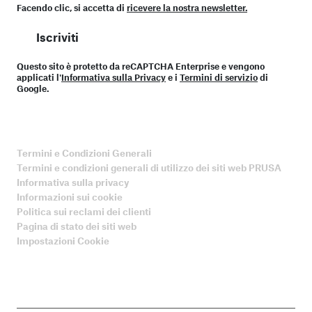
Facendo clic, si accetta di
ricevere la nostra newsletter.
Iscriviti
Questo sito è protetto da reCAPTCHA Enterprise e vengono
applicati l'
Informativa sulla Privacy
e i
Termini di servizio
di
Google.
Termini e Condizioni Generali
Termini e condizioni generali di utilizzo dei siti web PRUSA
Informativa sulla privacy
Informazioni sui cookie
Politica sui reclami dei clienti
Pagina di stato dei siti web
Impostazioni Cookie