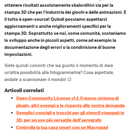
ottenere risultati assolutamente sbalorditivi sia per la
stampa 3D che per l’industria dei giochi e delle animazioni. E
il tutto è open-source! Quindi possiamo aspettarci
aggiornamenti o anche miglioramenti specifici per la
stampa 3D. Soprattutto se noi, come comunità, sosteniamo
lo sviluppo anche in piccoli aspetti, come ad esempio la
documentazione degli errori o la condivisione di buone
impostazioni.
Siete quindi convinti che sia giunto il momento di dare
un’altra possibilità alla fotogrammetria? Cosa aspettate,
andate a scansionare il mondo! 🙂
Articoli correlati
Open Community License v1.1: Il nuovo sistema di
plugin, altri esempi e le risposte alle vostre domande
Semplici consigli e trucchi per gli stencil stampati in
3D, per un uso più versatile dell’aerografo
Controlla la tua casa smart con un Macropad