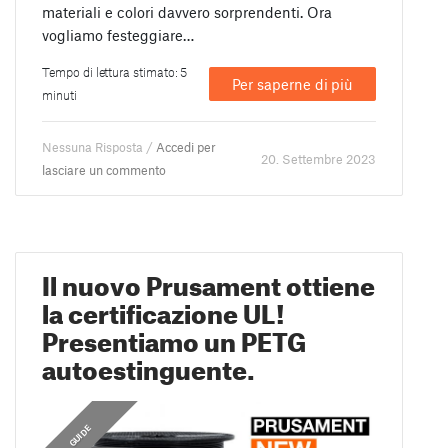
materiali e colori davvero sorprendenti. Ora
vogliamo festeggiare…
Tempo di lettura stimato: 5
Per saperne di più
minuti
Nessuna Risposta /
Accedi per
20. Settembre 2023
lasciare un commento
Il nuovo Prusament ottiene
la certificazione UL!
Presentiamo un PETG
autoestinguente.
,
GUIDE
GUIDE