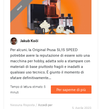
,
GUIDE
GUIDE
Jakub Kočí
Per alcuni, la Original Prusa SL1S SPEED
potrebbe avere la reputazione di essere solo una
macchina per hobby, adatta solo a stampare con
materiali di base piuttosto fragili e inadatti a
qualsiasi uso tecnico. È giunto il momento di
sfatare definitivamente…
Tempo di lettura stimato: 5
Per saperne di più
minuti
Nessuna Risposta /
Accedi per
5. Aprile 2023