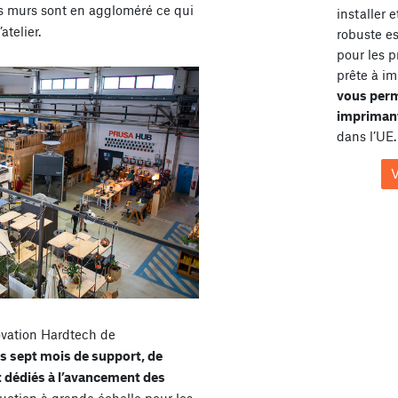
s murs sont en aggloméré ce qui
installer 
telier.
robuste e
pour les p
prête à im
vous perm
imprimant
dans l’UE.
V
ovation Hardtech de
ps sept mois de support, de
t dédiés à l’avancement des