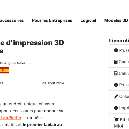
accessoires
Pour les Entreprises
Logiciel
Modèles 3D
e d’impression 3D
Liens ut
s
Prus
Cacul
es langues suivantes :
Calcu
am
20. août 2024
Prusa
Color
s un endroit unique où vous
Impri
pport nécessaires pour donner vie
Lab.Berlin
— un pôle
Kit d
s créatifs et
le premier fablab au
MK4