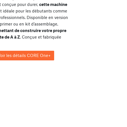
et conçue pour durer,
cette machine
st idéale pour les débutants comme
rofessionnels. Disponible en version
primer ou en kit d’assemblage,
ettant de construire votre propre
e de A à Z
. Conçue et fabriquée
oir les détails CORE One+