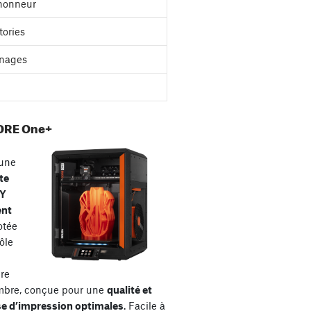
'honneur
tories
nages
ORE One+
une
te
XY
ent
otée
ôle
re
mbre, conçue pour une
qualité et
se d’impression optimales
. Facile à