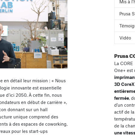
Mis à l
Prusa S
Témoig
Vidéo
Prusa C
La CORE
One+ est 
impriman
ique en détail leur mission : « Nous
3D Core
ogie innovante est essentielle
entièrem
ue d’ici 2050. À cette fin, nous
fermée
, d
ondateurs en début de carrière »,
d’un contr
lcon donnant sur un hall
actif de la
structure unique comprend des
températu
cents à des espaces de coworking,
de la cha
eaux pour les start-ups
une vites