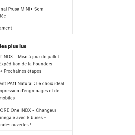
inal Prusa MINI+ Semi-
lée
ament
les plus lus
l’INDX – Mise à jour de juillet
Expédition de la Founders
 + Prochaines étapes
nt PA11 Natural : Le choix idéal
impression d’engrenages et de
mobiles
CORE One INDX – Changeur
s inégalé avec 8 buses –
des ouvertes !