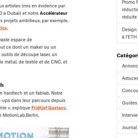
Promo F
aux artistes (mis en évidence par
réducti
 à Dubaï) et notre
Accélérateur
réduite
es projets ambitieux, par exemple,
tics
.
Design 
à l’ETH
 vaste espace de
tout ce dont un maker ou un
Catégor
s outils de découpe laser, un
de métal, de textile et de CNC, et
Annonc
Astuces
ch
Concou
 hardtech et un fablab. Notre
t-ups dans leur parcours depuis
Guides
érie », explique
Fridtjof Gustavs
,
e MotionLab.Berlin.
Intervi
Journa