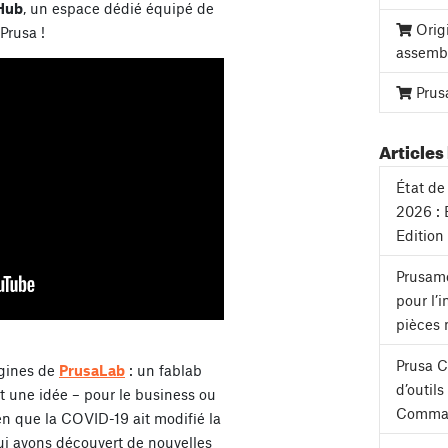
 Hub
, un espace dédié équipé de
Orig
Prusa !
assemb
Prus
Articles 
État de 
2026 : 
Edition
Prusame
pour l’
pièces 
Prusa 
igines de
PrusaLab
: un fablab
d’outil
t une idée – pour le business ou
Comman
ien que la COVID-19 ait modifié la
lui avons découvert de nouvelles