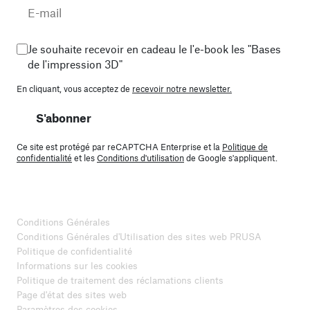
Je souhaite recevoir en cadeau le l'e-book les "Bases
de l'impression 3D"
En cliquant, vous acceptez de
recevoir notre newsletter.
S'abonner
Ce site est protégé par reCAPTCHA Enterprise et la
Politique de
confidentialité
et les
Conditions d'utilisation
de Google s'appliquent.
Conditions Générales
Conditions Générales d'Utilisation des sites web PRUSA
Politique de confidentialité
Informations sur les cookies
Politique de traitement des réclamations clients
Page d'état des sites web
Paramètres des cookies