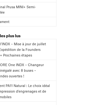
inal Prusa MINI+ Semi-
lée
ament
les plus lus
l’INDX – Mise à jour de juillet
Expédition de la Founders
 + Prochaines étapes
CORE One INDX – Changeur
s inégalé avec 8 buses –
des ouvertes !
nt PA11 Natural : Le choix idéal
impression d’engrenages et de
mobiles