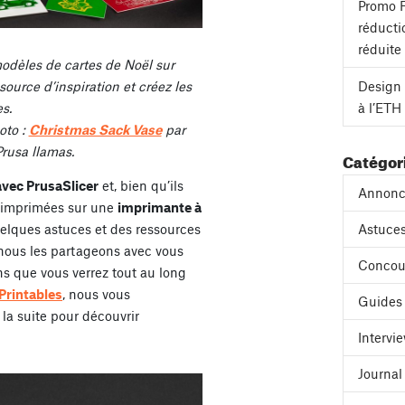
Promo F
réducti
réduite
odèles de cartes de Noël sur
ource d’inspiration et créez les
Design 
es.
à l’ETH
oto :
Christmas Sack Vase
par
Prusa llamas.
Catégor
vec PrusaSlicer
et, bien qu’ils
Annonc
re imprimées sur une
imprimante à
uelques astuces et des ressources
Astuces
 nous les partageons avec vous
Concou
ns que vous verrez tout au long
Printables
, nous vous
Guides
 la suite pour découvrir
Intervi
Journa