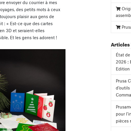
ore envoyer du courrier à mes
Orig
oyages, des petits mots à ceux
assemb
 toujours plaisir aux gens de
dit : « Est-ce que des cartes
Prus
en 3D et seraient-elles
ible. Et les gens les adorent !
Articles 
État de 
2026 : 
Edition
Prusa 
d’outil
Comman
Prusame
pour l’
pièces 