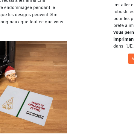
réussi à les affranchir
installer 
 été endommagée pendant le
robuste e
t que les designs peuvent être
pour les p
 originaux que tout ce que vous
prête à im
vous perm
imprimant
dans l’UE.
V