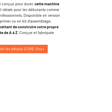
et conçue pour durer,
cette machine
st idéale pour les débutants comme
rofessionnels. Disponible en version
primer ou en kit d’assemblage,
ettant de construire votre propre
e de A à Z
. Conçue et fabriquée
oir les détails CORE One+