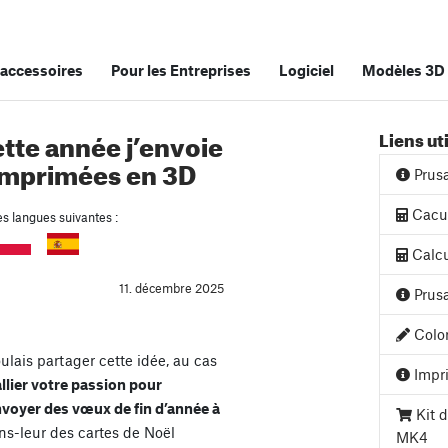
accessoires
Pour les Entreprises
Logiciel
Modèles 3D
ette année j’envoie
Liens ut
 imprimées en 3D
Prus
Cacul
es langues suivantes :
Calcu
11. décembre 2025
Prusa
Color
ulais partager cette idée, au cas
Impri
allier votre passion pour
nvoyer des vœux de fin d’année à
Kit d
ns-leur des cartes de Noël
MK4