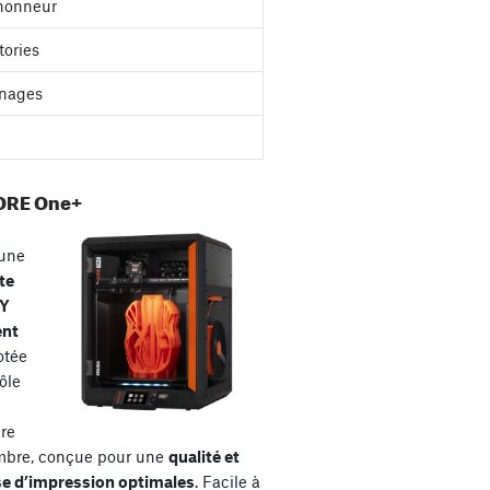
'honneur
tories
nages
ORE One+
une
te
XY
ent
otée
ôle
re
mbre, conçue pour une
qualité et
se d’impression optimales
. Facile à