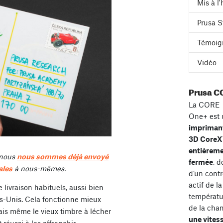
Mis à l
Prusa S
Témoig
Vidéo
Prusa C
La CORE
One+ est 
impriman
3D Core
entièrem
 nous
nous sommes déjà envoyé
fermée
, d
ales
à nous-mêmes.
d’un contr
actif de la
e livraison habituels, aussi bien
températu
s-Unis. Cela fonctionne mieux
de la cha
ais même le vieux timbre à lécher
une vites