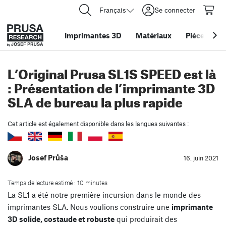
Français
Se connecter
Imprimantes 3D
Matériaux
Pièces
&
ac
L’Original Prusa SL1S SPEED est là
: Présentation de l’imprimante 3D
SLA de bureau la plus rapide
Cet article est également disponible dans les langues suivantes :
Josef Průša
16. juin 2021
Temps de lecture estimé : 10 minutes
La SL1 a été notre première incursion dans le monde des
imprimantes SLA. Nous voulions construire une
imprimante
3D solide, costaude et robuste
qui produirait des