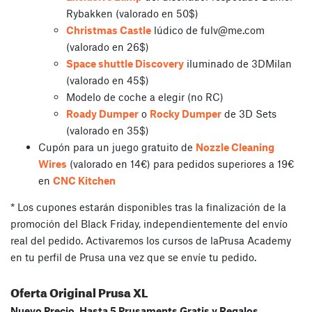
Rybakken (valorado en 50$)
Christmas Castle
lúdico de
fulv@me.com
(valorado en 26$)
Space shuttle Discovery
iluminado de 3DMilan
(valorado en 45$)
Modelo de coche a elegir (no RC)
Roady Dumper
o
Rocky Dumper
de 3D Sets
(valorado en 35$)
Cupón para un juego gratuito de
Nozzle Cleaning
Wires
(valorado en 14€) para pedidos superiores a 19€
en
CNC Kitchen
* Los cupones estarán disponibles tras la finalización de la
promoción del Black Friday, independientemente del envío
real del pedido. Activaremos los cursos de laPrusa Academy
en tu perfil de Prusa una vez que se envíe tu pedido.
Oferta Original Prusa XL
Nuevo Precio, Hasta 5 Prusaments Gratis y Regalos