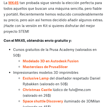
La
MK4S
tan probada sigue siendo la elección perfecta para
todos aquellos que buscan una máquina sencilla, pero fiable
y portátil. Recientemente hemos reducido considerablemente
su precio, pero aún así hemos decidido añadir algunos extras.
¡Hazte con la versión en Kit si quieres disfrutar del mejor
proyecto STEM!
Con el MK4S, obtendrás envío gratuito y:
Cursos gratuitos de la Prusa Academy (valorados en
50$)
Modelado 3D en Autodesk Fusion
Masterclass de PrusaSlicer
Impresionantes modelos 3D imprimibles
Exclusive Lamp
del diseñador respetado Daniel
Rybakken (valorado en 50$)
Christmas Castle
lúdico de
fulv@me.com
(valorado en 26$)
Space shuttle Discovery
iluminado de 3DMilan
(valorado en 45$)