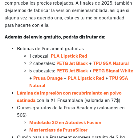
comprueba los precios rebajados. A finales de 2025, también
dejaremos de fabricar la versión semiensamblada, así que si
alguna vez has querido una, esta es tu mejor oportunidad
para hacerte con ella.
Además del envío gratuito, podrás disfrutar de:
Bobinas de Prusament gratuitas
1 cabezal:
PLA Lipstick Red
2 cabezales:
PETG Jet Black
+
TPU 95A Natural
5 cabezales:
PETG Jet Black
+
PETG Signal White
+
Prusa Orange
+
PLA Lipstick Red
+
TPU 95A
Natural
Lámina de impresión con recubrimiento en polvo
satinada
con la XL Ensamblada (valorada en 77$)
Cursos gratuitos de la Prusa Academy (valorados en
50$)
Modelado 3D en Autodesk Fusion
Masterclass de PrusaSlicer
Cupón para un Prusament sorpresa gratuito de 2 kg