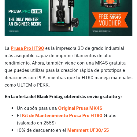
La
Prusa Pro HT90
es la impresora 3D de grado industrial
más asequible capaz de imprimir filamentos de alto
rendimiento. Ahora, también viene con una MK4S gratuita
que puedes utilizar para la creación rápida de prototipos e
iteraciones con PLA, mientras que tu HT90 maneja materiales
como ULTEM o PEKK.
En la oferta del Black Friday, obtendrás envío gratuito y:
Un cupón para una
Original Prusa MK4S
El
Kit de Mantenimiento Prusa Pro HT90
Gratis
(valorado en 255$)
10% de descuento en el
Memmert UF30/55