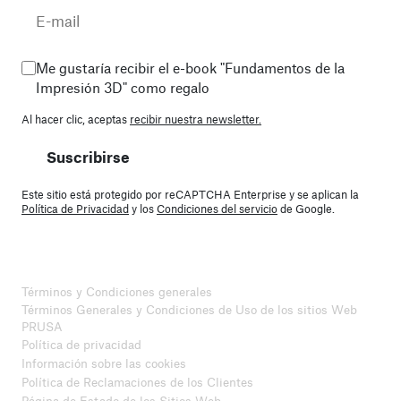
Me gustaría recibir el e-book "Fundamentos de la
Impresión 3D" como regalo
Al hacer clic, aceptas
recibir nuestra newsletter.
Suscribirse
Este sitio está protegido por reCAPTCHA Enterprise y se aplican la
Política de Privacidad
y los
Condiciones del servicio
de Google.
Términos y Condiciones generales
Términos Generales y Condiciones de Uso de los sitios Web
PRUSA
Política de privacidad
Información sobre las cookies
Política de Reclamaciones de los Clientes
Página de Estado de los Sitios Web