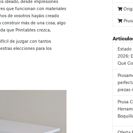
is ideado, desde impresiones
res que funcionan con materiales
Orig
os de vosotros hayáis creado
Prus
a construir más de una cosa, algo
a que Printables crezca.
Artículo
ícil de juzgar con tantos
estras elecciones para los
Estado 
2026: E
Qué Co
Prusame
perfect
piezas 
Prusa 
Herrami
Boquill
Oferta 