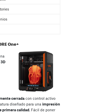
tories
nios
ORE One+
una
a
3D
mente cerrada
con control activo
atura diseñado para una
impresión
e primera calidad
. Fácil de poner