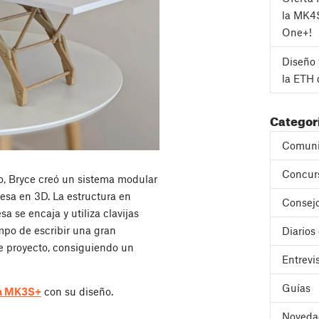
la MK4
One+!
Diseño 
la ETH 
Categor
Comuni
Concur
to, Bryce creó un sistema modular
esa en 3D. La estructura en
Consejo
a se encaja y utiliza clavijas
empo de escribir una gran
Diarios
 proyecto, consiguiendo un
Entrevi
Guías
sa MK3S+
con su diseño.
Noveda