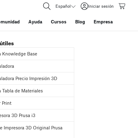
Español
Iniciar sesión
omunidad
Ayuda
Cursos
Blog
Empresa
útiles
a Knowledge Base
ladora
ladora Precio Impresión 3D
 Tabla de Materiales
 Print
sora 3D Prusa i3
e Impresora 3D Original Prusa