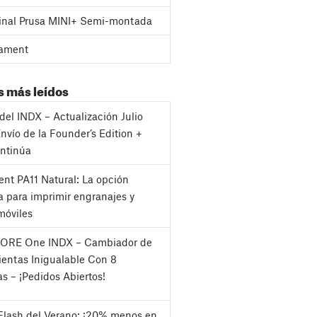
inal Prusa MINI+ Semi-montada
ament
s más leídos
del INDX – Actualización Julio
nvío de la Founder’s Edition +
ntinúa
nt PA11 Natural: La opción
a para imprimir engranajes y
móviles
CORE One INDX – Cambiador de
entas Inigualable Con 8
as – ¡Pedidos Abiertos!
Flash del Verano: ¡20% menos en