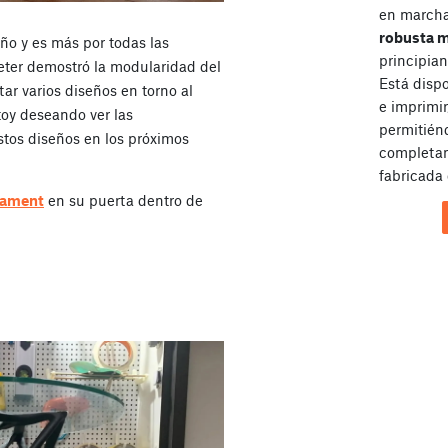
en marcha 
robusta 
eño y es más por todas las
principian
Peter demostró la modularidad del
Está disp
ar varios diseños en torno al
e imprimir
oy deseando ver las
permitién
tos diseños en los próximos
completam
fabricada 
sament
en su puerta dentro de