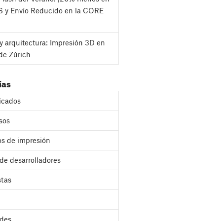
S y Envío Reducido en la CORE
y arquitectura: Impresión 3D en
de Zúrich
ías
cados
sos
s de impresión
 de desarrolladores
stas
des