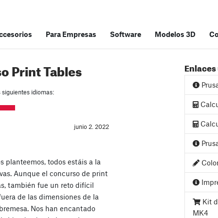
accesorios
Para Empresas
Software
Modelos 3D
C
 Print Tables
Enlaces 
Prus
s siguientes idiomas:
Calcu
Calcu
junio 2. 2022
Prusa
s planteemos, todos estáis a la
Color
ivas. Aunque el concurso de print
Impre
, también fue un reto difícil
 fuera de las dimensiones de la
Kit d
obremesa. Nos han encantado
MK4