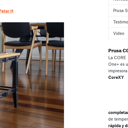
Prusa S
Peter H
Testimo
Video
Prusa C
La CORE
One+ es 
impresor
CoreXY
completa
de temper
rápida y d