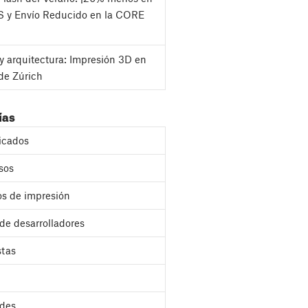
S y Envío Reducido en la CORE
y arquitectura: Impresión 3D en
de Zúrich
ías
cados
sos
s de impresión
 de desarrolladores
stas
des