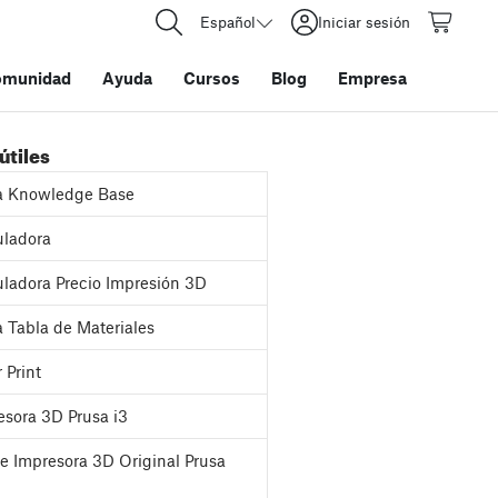
Español
Iniciar sesión
omunidad
Ayuda
Cursos
Blog
Empresa
útiles
a Knowledge Base
ladora
ladora Precio Impresión 3D
 Tabla de Materiales
 Print
sora 3D Prusa i3
e Impresora 3D Original Prusa