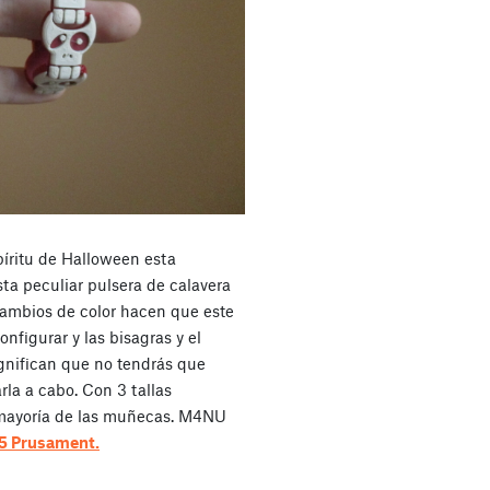
píritu de Halloween esta
sta peculiar pulsera de calavera
rcambios de color hacen que este
nfigurar y las bisagras y el
significan que no tendrás que
rla a cabo. Con 3 tallas
a mayoría de las muñecas. M4NU
 5 Prusament.