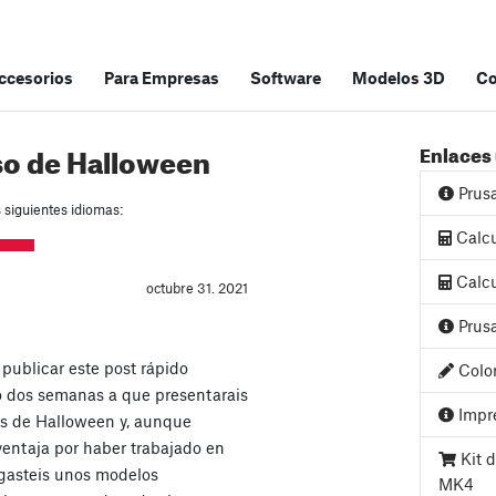
accesorios
Para Empresas
Software
Modelos 3D
C
o de Halloween
Enlaces 
Prus
s siguientes idiomas:
Calcu
Calcu
octubre 31. 2021
Prusa
 publicar este post rápido
Color
o dos semanas a que presentarais
Impre
os de Halloween y, aunque
ventaja por haber trabajado en
Kit d
egasteis unos modelos
MK4