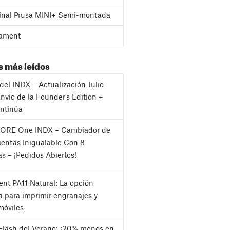
inal Prusa MINI+ Semi-montada
ament
s más leídos
del INDX – Actualización Julio
nvío de la Founder’s Edition +
ntinúa
CORE One INDX – Cambiador de
entas Inigualable Con 8
as – ¡Pedidos Abiertos!
nt PA11 Natural: La opción
a para imprimir engranajes y
móviles
Flash del Verano: ¡20% menos en