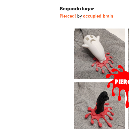
Segundo lugar
Pierced!
by
occupied_brain