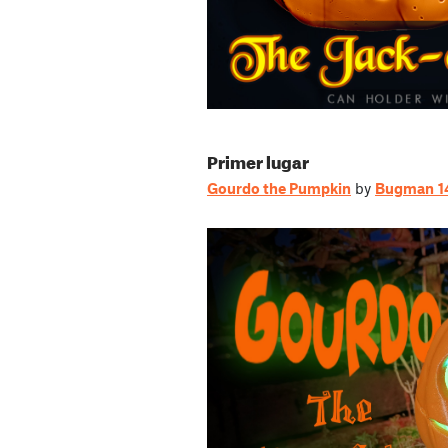
Primer lugar
Gourdo the Pumpkin
by
Bugman_1