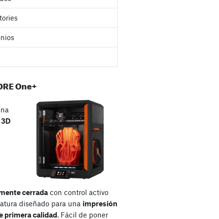
tories
nios
ORE One+
una
a
3D
mente cerrada
con control activo
atura diseñado para una
impresión
e primera calidad
. Fácil de poner