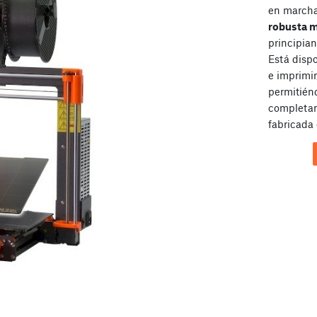
en marcha 
robusta 
principian
Está disp
e imprimir
permitién
completam
fabricada 