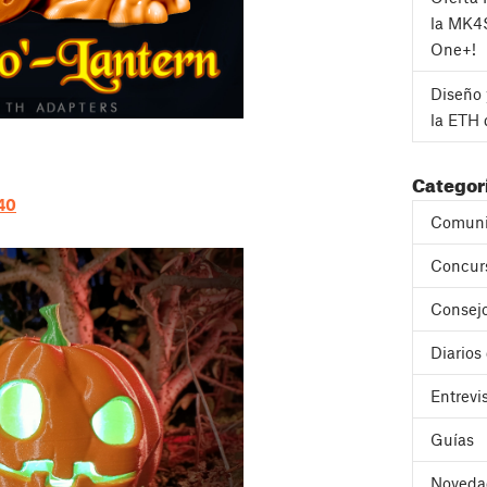
la MK4
One+!
Diseño 
la ETH 
Categor
40
Comuni
Concur
Consejo
Diarios
Entrevi
Guías
Noveda