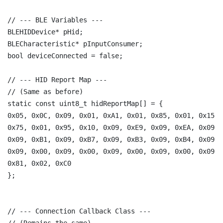
// --- BLE Variables ---

BLEHIDDevice* pHid;

BLECharacteristic* pInputConsumer;

bool deviceConnected = false;

// --- HID Report Map ---

// (Same as before)

static const uint8_t hidReportMap[] = {

0x05, 0x0C, 0x09, 0x01, 0xA1, 0x01, 0x85, 0x01, 0x15, 
0x75, 0x01, 0x95, 0x10, 0x09, 0xE9, 0x09, 0xEA, 0x09, 
0x09, 0xB1, 0x09, 0xB7, 0x09, 0xB3, 0x09, 0xB4, 0x09, 
0x09, 0x00, 0x09, 0x00, 0x09, 0x00, 0x09, 0x00, 0x09, 
0x81, 0x02, 0xC0

};

// --- Connection Callback Class ---
