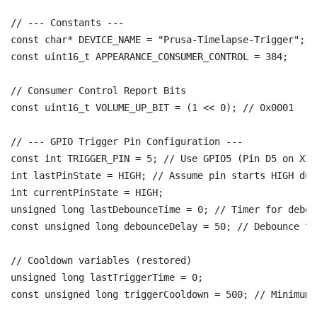
// --- Constants ---

const char* DEVICE_NAME = "Prusa-Timelapse-Trigger";

const uint16_t APPEARANCE_CONSUMER_CONTROL = 384;

// Consumer Control Report Bits

const uint16_t VOLUME_UP_BIT = (1 << 0); // 0x0001

// --- GPIO Trigger Pin Configuration ---

const int TRIGGER_PIN = 5; // Use GPIO5 (Pin D5 on XIA
int lastPinState = HIGH; // Assume pin starts HIGH due
int currentPinState = HIGH;

unsigned long lastDebounceTime = 0; // Timer for deboun
const unsigned long debounceDelay = 50; // Debounce ti
// Cooldown variables (restored)

unsigned long lastTriggerTime = 0;

const unsigned long triggerCooldown = 500; // Minimum 