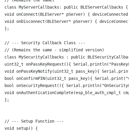
// (Remains the same)

class MyServerCallbacks: public BLEServerCallbacks {

void onConnect(BLEServer* pServer) { deviceConnected =
void onDisconnect(BLEServer* pServer) { deviceConnecte
};

// --- Security Callback Class ---

// (Remains the same - simplified version)

class MySecurityCallbacks : public BLESecurityCallbacks
uint32_t onPassKeyRequest(){ Serial.println("PassKeyRe
void onPassKeyNotify(uint32_t pass_key){ Serial.print(
bool onConfirmPIN(uint32_t pass_key){ Serial.print("On
bool onSecurityRequest(){ Serial.println("OnSecurityRe
void onAuthenticationComplete(esp_ble_auth_cmpl_t cmpl
};

// --- Setup Function ---

void setup() {
