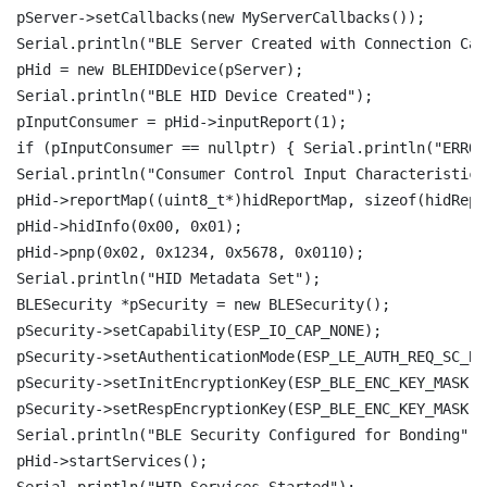
pServer->setCallbacks(new MyServerCallbacks());

Serial.println("BLE Server Created with Connection Cal
pHid = new BLEHIDDevice(pServer);

Serial.println("BLE HID Device Created");

pInputConsumer = pHid->inputReport(1);

if (pInputConsumer == nullptr) { Serial.println("ERROR
Serial.println("Consumer Control Input Characteristic 
pHid->reportMap((uint8_t*)hidReportMap, sizeof(hidRepo
pHid->hidInfo(0x00, 0x01);

pHid->pnp(0x02, 0x1234, 0x5678, 0x0110);

Serial.println("HID Metadata Set");

BLESecurity *pSecurity = new BLESecurity();

pSecurity->setCapability(ESP_IO_CAP_NONE);

pSecurity->setAuthenticationMode(ESP_LE_AUTH_REQ_SC_BON
pSecurity->setInitEncryptionKey(ESP_BLE_ENC_KEY_MASK |
pSecurity->setRespEncryptionKey(ESP_BLE_ENC_KEY_MASK |
Serial.println("BLE Security Configured for Bonding");

pHid->startServices();
