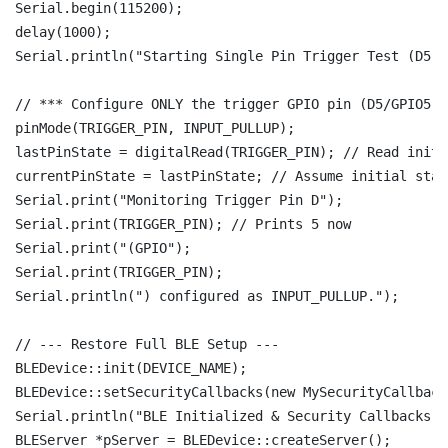
Serial.begin(115200);

delay(1000);

Serial.println("Starting Single Pin Trigger Test (D5)..
// *** Configure ONLY the trigger GPIO pin (D5/GPIO5) *
pinMode(TRIGGER_PIN, INPUT_PULLUP);

lastPinState = digitalRead(TRIGGER_PIN); // Read initi
currentPinState = lastPinState; // Assume initial stat
Serial.print("Monitoring Trigger Pin D");

Serial.print(TRIGGER_PIN); // Prints 5 now

Serial.print("(GPIO");

Serial.print(TRIGGER_PIN);

Serial.println(") configured as INPUT_PULLUP.");

// --- Restore Full BLE Setup ---

BLEDevice::init(DEVICE_NAME);

BLEDevice::setSecurityCallbacks(new MySecurityCallbacks
Serial.println("BLE Initialized & Security Callbacks Se
BLEServer *pServer = BLEDevice::createServer();
