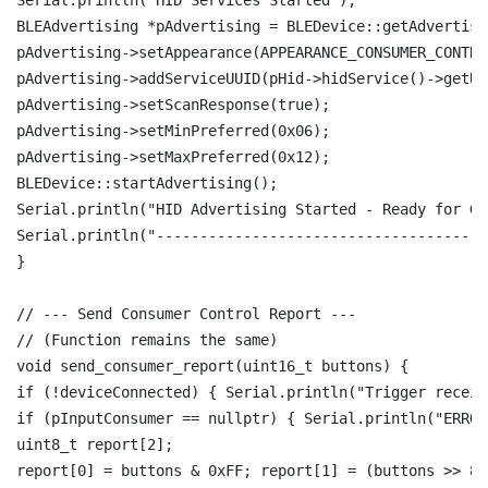
Serial.println("HID Services Started");

BLEAdvertising *pAdvertising = BLEDevice::getAdvertisin
pAdvertising->setAppearance(APPEARANCE_CONSUMER_CONTROL
pAdvertising->addServiceUUID(pHid->hidService()->getUUI
pAdvertising->setScanResponse(true);

pAdvertising->setMinPreferred(0x06);

pAdvertising->setMaxPreferred(0x12);

BLEDevice::startAdvertising();

Serial.println("HID Advertising Started - Ready for GP
Serial.println("------------------------------------");
}

// --- Send Consumer Control Report ---

// (Function remains the same)

void send_consumer_report(uint16_t buttons) {

if (!deviceConnected) { Serial.println("Trigger receiv
if (pInputConsumer == nullptr) { Serial.println("ERROR
uint8_t report[2];

report[0] = buttons & 0xFF; report[1] = (buttons >> 8)