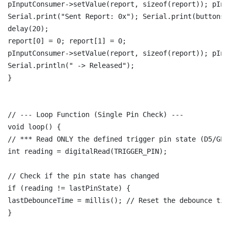
pInputConsumer->setValue(report, sizeof(report)); pInp
Serial.print("Sent Report: 0x"); Serial.print(buttons, 
delay(20);

report[0] = 0; report[1] = 0;

pInputConsumer->setValue(report, sizeof(report)); pInp
Serial.println(" -> Released");

}

// --- Loop Function (Single Pin Check) ---

void loop() {

// *** Read ONLY the defined trigger pin state (D5/GPIO
int reading = digitalRead(TRIGGER_PIN);

// Check if the pin state has changed

if (reading != lastPinState) {

lastDebounceTime = millis(); // Reset the debounce time
}
