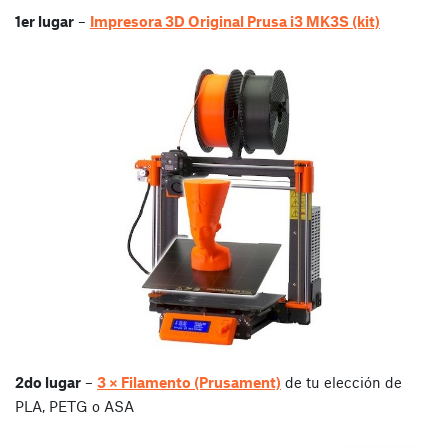
1er lugar
–
Impresora 3D Original Prusa i3 MK3S (kit)
2do lugar
–
3 × Filamento (Prusament)
de tu elección de
PLA, PETG o ASA