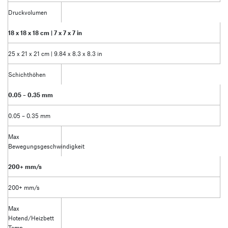
Druckvolumen
18 x 18 x 18 cm | 7 x 7 x 7 in
25 x 21 x 21 cm | 9.84 x 8.3 x 8.3 in
Schichthöhen
0.05 – 0.35 mm
0.05 – 0.35 mm
Max
Bewegungsgeschwindigkeit
200+ mm/s
200+ mm/s
Max
Hotend/Heizbett
Temp.