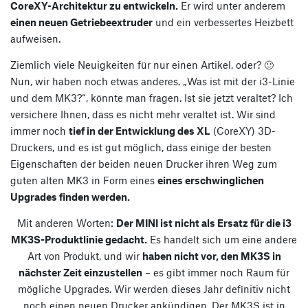
CoreXY-Architektur zu entwickeln.
Er wird unter anderem
einen neuen Getriebeextruder
und ein verbessertes Heizbett
aufweisen.
Ziemlich viele Neuigkeiten für nur einen Artikel, oder? 🙂
Nun, wir haben noch etwas anderes. „Was ist mit der i3-Linie
und dem MK3?“, könnte man fragen. Ist sie jetzt veraltet? Ich
versichere Ihnen, dass es nicht mehr veraltet ist. Wir sind
immer noch
tief in der Entwicklung des XL
(CoreXY) 3D-
Druckers, und es ist gut möglich, dass einige der besten
Eigenschaften der beiden neuen Drucker ihren Weg zum
guten alten MK3 in Form eines
eines erschwinglichen
Upgrades finden werden.
Mit anderen Worten:
Der MINI ist nicht als Ersatz für die i3
MK3S-Produktlinie gedacht.
Es handelt sich um eine andere
Art von Produkt, und wir
haben nicht vor, den MK3S in
nächster Zeit einzustellen
– es gibt immer noch Raum für
mögliche Upgrades. Wir werden dieses Jahr definitiv nicht
noch einen neuen Drucker ankündigen. Der MK3S ist in