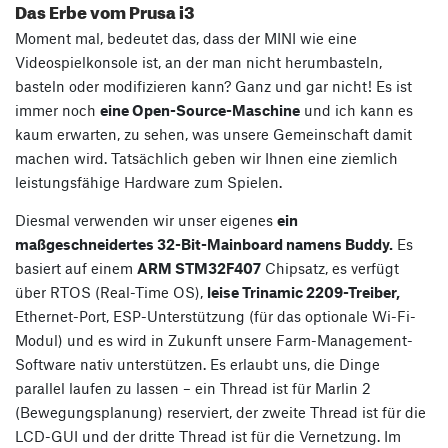
Das Erbe vom Prusa i3
Moment mal, bedeutet das, dass der MINI wie eine
Videospielkonsole ist, an der man nicht herumbasteln,
basteln oder modifizieren kann? Ganz und gar nicht! Es ist
immer noch
eine Open-Source-Maschine
und ich kann es
kaum erwarten, zu sehen, was unsere Gemeinschaft damit
machen wird. Tatsächlich geben wir Ihnen eine ziemlich
leistungsfähige Hardware zum Spielen.
Diesmal verwenden wir unser eigenes
ein
maßgeschneidertes 32-Bit-Mainboard namens Buddy.
Es
basiert auf einem
ARM STM32F407
Chipsatz, es verfügt
über RTOS (Real-Time OS),
leise Trinamic 2209-Treiber,
Ethernet-Port, ESP-Unterstützung (für das optionale Wi-Fi-
Modul) und es wird in Zukunft unsere Farm-Management-
Software nativ unterstützen. Es erlaubt uns, die Dinge
parallel laufen zu lassen – ein Thread ist für Marlin 2
(Bewegungsplanung) reserviert, der zweite Thread ist für die
LCD-GUI und der dritte Thread ist für die Vernetzung. Im