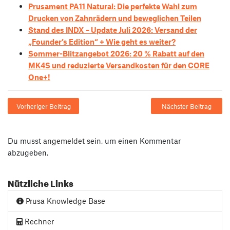
Prusament PA11 Natural: Die perfekte Wahl zum
Drucken von Zahnrädern und beweglichen Teilen
Stand des INDX – Update Juli 2026: Versand der
„Founder’s Edition“ + Wie geht es weiter?
Sommer-Blitzangebot 2026: 20 % Rabatt auf den
MK4S und reduzierte Versandkosten für den CORE
One+!
Vorheriger Beitrag
Nächster Beitrag
Du musst
angemeldet
sein, um einen Kommentar
abzugeben.
Nützliche Links
Prusa Knowledge Base
Rechner