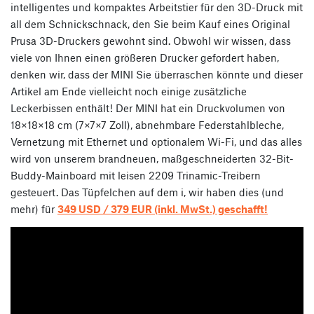
intelligentes und kompaktes Arbeitstier für den 3D-Druck mit
all dem Schnickschnack, den Sie beim Kauf eines Original
Prusa 3D-Druckers gewohnt sind. Obwohl wir wissen, dass
viele von Ihnen einen größeren Drucker gefordert haben,
denken wir, dass der MINI Sie überraschen könnte und dieser
Artikel am Ende vielleicht noch einige zusätzliche
Leckerbissen enthält! Der MINI hat ein Druckvolumen von
18×18×18 cm (7×7×7 Zoll), abnehmbare Federstahlbleche,
Vernetzung mit Ethernet und optionalem Wi-Fi, und das alles
wird von unserem brandneuen, maßgeschneiderten 32-Bit-
Buddy-Mainboard mit leisen 2209 Trinamic-Treibern
gesteuert. Das Tüpfelchen auf dem i, wir haben dies (und
mehr) für
349 USD / 379 EUR (inkl. MwSt.) geschafft!