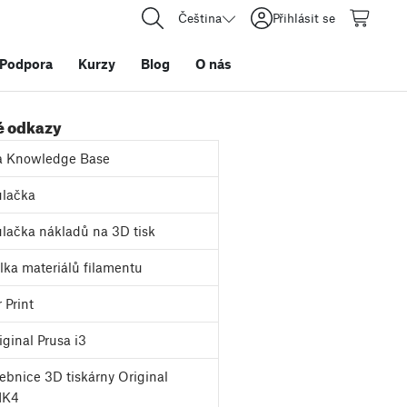
Čeština
Přihlásit se
Podpora
Kurzy
Blog
O nás
é odkazy
a Knowledge Base
lačka
lačka nákladů na 3D tisk
ka materiálů filamentu
 Print
ginal Prusa i3
bnice 3D tiskárny Original
MK4