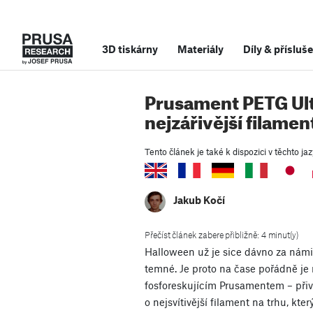
3D tiskárny
Materiály
Díly
&
přísluše
Prusament PETG Ult
nejzářivější filamen
Tento článek je také k dispozici v těchto jaz
Jakub Kočí
Přečíst článek zabere přibližně: 4 minut(y)
Halloween už je sice dávno za námi,
temné. Je proto na čase pořádně je
fosforeskujícím Prusamentem – přiv
o nejsvítivější filament na trhu, kter