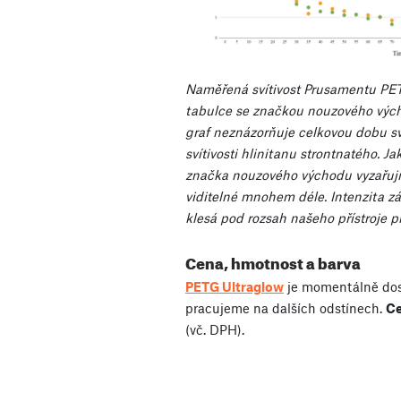
Naměřená svítivost Prusamentu PE
tabulce se značkou nouzového vých
graf neznázorňuje celkovou dobu sví
svítivosti hlinitanu strontnatého. 
značka nouzového východu vyzařují 
viditelné mnohem déle. Intenzita zá
klesá pod rozsah našeho přístroje pr
Cena, hmotnost a barva
PETG Ultraglow
je momentálně dost
pracujeme na dalších odstínech.
Ce
(vč. DPH).