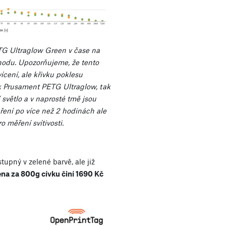
TG Ultraglow Green v čase na
odu. Upozorňujeme, že tento
cení, ale křivku poklesu
Jak Prusament PETG Ultraglow, tak
světlo a v naprosté tmě jsou
ření po více než 2 hodinách ale
o měření svítivosti.
upný v zelené barvě, ale již
na za 800g cívku činí 1690 Kč