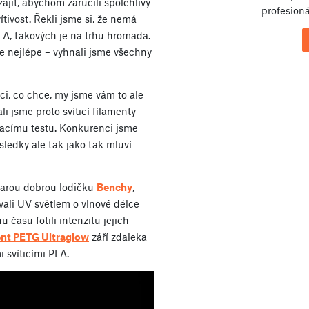
ajít, abychom zaručili spolehlivý
profesioná
ítivost. Řekli jsme si, že nemá
PLA, takových je na trhu hromada.
e nejlépe – vyhnali jsme všechny
ici, co chce, my jsme vám to ale
li jsme proto svíticí filamenty
ávacímu testu. Konkurenci jsme
sledky ale tak jako tak mluví
starou dobrou lodičku
Benchy
,
ali UV světlem o vlnové délce
u času fotili intenzitu jejich
nt PETG Ultraglow
září zdaleka
 svíticími PLA.