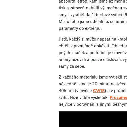
absolutní strop, kam jsme až mohli z
tisk a zároveň nabídli výjimečnou sv
smysl vyrábět další tuctové svíticí 
Místo toho jsme udělali to, co umím
parametry do extrému.
Jistě, každý si může napsat na krab
chtěli v první řadě dokázat. Objedna
jiných značek a podrobili je srovn
anonymizovali a pouze očíslovali, vý
samy za sebe.
Z každého materiálu jsme vytiskli 
následně jsme je 20 minut nasvěcov
405 nm (v myčce
CW1S
) a v průběh
svitu. Níže vidíte výsledek:
Prusame
nejvíce v porovnání s jinými běžnými