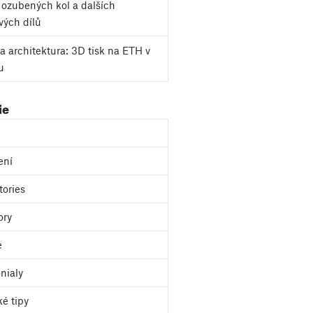
k ozubených kol a dalších
vých dílů
a architektura: 3D tisk na ETH v
u
ie
ení
tories
ory
e
nialy
ké tipy