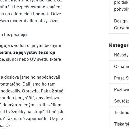
pro tis
– ať už u bezpečnostního značení
pohybli
ba na cifernících hodinek. Dříve
všem moderní alternativy sázejí
Design 
Curych
em bezpečnější.
Kategor
eaguje s vodou či jinými běžnými
 tím, že jej vystavíte zdroji
Návody
ce, slunci nebo UV světlu (které
Oznám
a doslova jsme ho napěchovali
Prusa S
rontnatého. Dali jsme ho tam
Rozhov
y nedovolily. Opravdu. Pak už stačí
ebudou jen „zářit“, ony doslova
Soutěž
šidelným zeleným sci-fi světlem.
icí hvězdičky na stropě, které jste
Testimo
čku? Tak na ně zapomeňte! Už jste
Tiskařs
i… 🙂