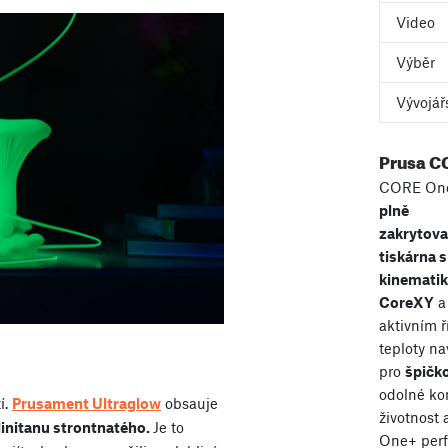
Video
Výběr
Vývojář
Prusa C
CORE One
plně
zakrytov
tiskárna s
kinemati
CoreXY
a
aktivním 
teploty n
pro
špičko
odolné ko
í.
Prusament Ultraglow
obsauje
životnost
initanu strontnatého.
Je to
One+ perf