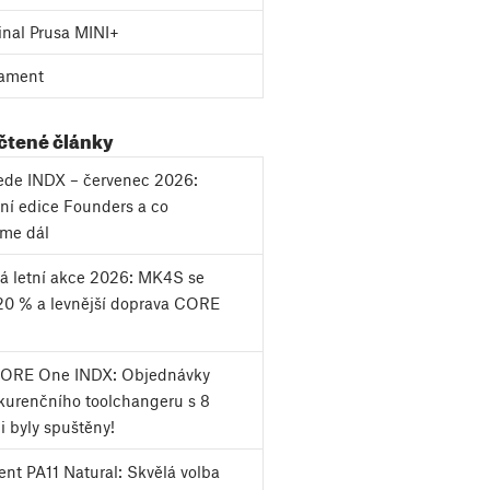
inal Prusa MINI+
ament
 čtené články
vede INDX – červenec 2026:
ní edice Founders a co
eme dál
á letní akce 2026: MK4S se
20 % a levnější doprava CORE
CORE One INDX: Objednávky
urenčního toolchangeru s 8
i byly spuštěny!
nt PA11 Natural: Skvělá volba