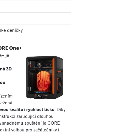
ské deníčky
ORE One+
+ je
aná 3D
kou
řízením
avržená
vou kvalitu i rychlost tisku
. Díky
nstrukci zaručující dlouhou
 a snadnému spuštění je CORE
ektní volbou pro začátečníky i