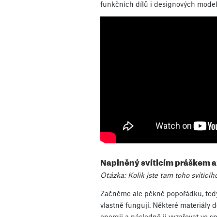
funkčních dílů i designových model
Naplněný svíticím práškem až
Otázka: Kolik jste tam toho svíticíh
Začněme ale pěkně popořádku, tedy 
vlastně fungují. Některé materiály
energii a následně ji vyzařovat ve 