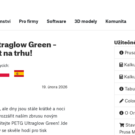
nství
Pro firmy
Software
3D modely
Komunita
raglow Green –
Užitečn
t na trhu!
Prus
Kalku
ycích:
Kalku
19. února 2026
Tabul
Color
 ale dny jsou stále krátké a noci
O Ori
 rozzářit naším zbrusu novým
ítejte PETG Ultraglow Green! Jde
Stave
ý se skvěle hodí pro tisk
Prusa 