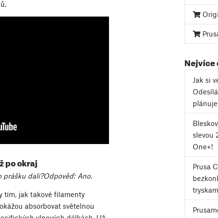
ů.
Orig
Prus
Nejvíce
Jak si 
Odesílá
plánuj
Bleskov
slevou 
One+!
 po okraj
Prusa 
o prášku dali?
Odpověď: Ano.
bezkonk
tryskam
tím, jak takové filamenty
 dokážou absorbovat světelnou
Prusame
specifických vlnových délkách. Už