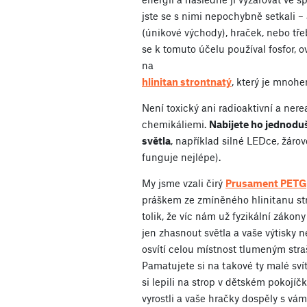
jste se s nimi nepochybně setkali 
(únikové východy), hraček, nebo tře
se k tomuto účelu používal fosfor, o
na
hlinitan strontnatý
, který je mnoh
Není toxický ani radioaktivní a ner
chemikáliemi.
Nabijete ho jednoduše
světla
, například silné LEDce, žárov
funguje nejlépe).
My jsme vzali čirý
Prusament PETG
práškem ze zmíněného hlinitanu st
tolik, že víc nám už fyzikální zákon
jen zhasnout světla a vaše výtisky n
osvítí celou místnost tlumeným stra
Pamatujete si na takové ty malé svít
si lepili na strop v dětském pokojí
vyrostli a vaše hračky dospěly s vám