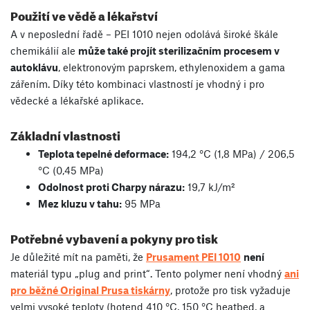
Použití ve vědě a lékařství
A v neposlední řadě – PEI 1010 nejen odolává široké škále
chemikálií ale
může také projít sterilizačním procesem v
autoklávu
, elektronovým paprskem, ethylenoxidem a gama
zářením. Díky této kombinaci vlastností je vhodný i pro
vědecké a lékařské aplikace.
Základní vlastnosti
Teplota tepelné deformace:
194,2 °C (1,8 MPa) / 206,5
°C (0,45 MPa)
Odolnost proti Charpy nárazu:
19,7 kJ/m²
Mez kluzu v tahu:
95 MPa
Potřebné vybavení a pokyny pro tisk
Je důležité mít na paměti, že
Prusament PEI 1010
není
materiál typu „plug and print“. Tento polymer není vhodný
ani
pro běžné Original Prusa tiskárny
, protože pro tisk vyžaduje
velmi vysoké teploty (hotend 410 °C, 150 °C heatbed, a