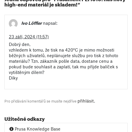
high-end materiál je skladem!“
Ivo Löffler
napsal:
23 září, 2024 (11:57)
Dobrý den,
vzhledem k tomu, že tisk na 420°C je mimo možnosti
běžných uživatelů, neplánujete službu pro tisk z tohoto
materiálu? Tzn. zákazník pošle data, dostane cenu a
pokud bude souhlasit a zaplatí, tak mu příjde balíček s
vytištěným dílem?
Díky
přihlásit
.
Pro přidávání komentářů se musíte nejdříve
Užitečné odkazy
Prusa Knowledge Base