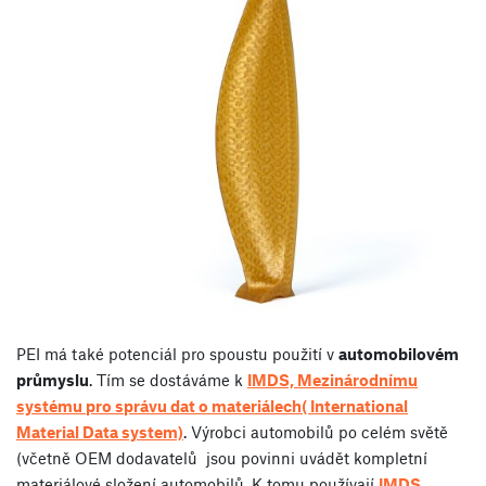
PEI má také potenciál pro spoustu použití v
automobilovém
průmyslu
. Tím se dostáváme k
IMDS, Mezinárodnímu
systému pro správu dat o materiálech( International
Material Data system)
. Výrobci automobilů po celém světě
(včetně OEM dodavatelů jsou povinni uvádět kompletní
materiálové složení automobilů. K tomu používají
IMDS