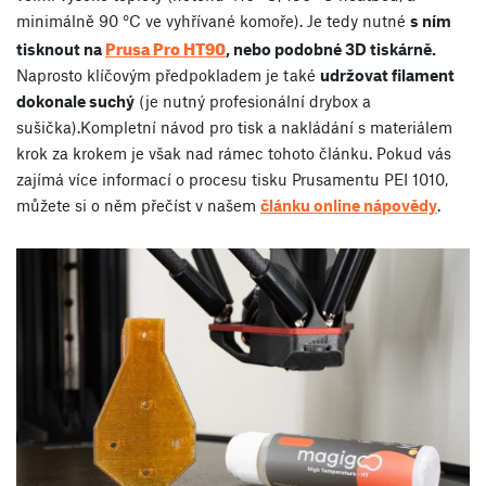
minimálně 90 °C ve vyhřívané komoře). Je tedy nutné
s ním
Prusa Pro HT90
tisknout na
, nebo podobné 3D tiskárně.
Naprosto klíčovým předpokladem je také
udržovat filament
dokonale suchý
(je nutný profesionální drybox a
sušička).Kompletní návod pro tisk a nakládání s materiálem
krok za krokem je však nad rámec tohoto článku. Pokud vás
zajímá více informací o procesu tisku Prusamentu PEI 1010,
můžete si o něm přečíst v našem
článku online nápovědy
.