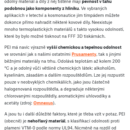
odolný materiál a díly z něj tištěné mají
pevnost v tahu
podobnou jako komponenty z hliníku
. Ve vybraných
aplikacích v letectví a kosmonautice jím tímpádem můžete
dokonce přímo nahradit některé kovové díly. Neexistuje
mnoho termoplastických materiálů s takto vysokou odolností,
které by bylo možné tisknout na FFF 3D tiskárnách.
PEI má navíc výrazně
vyšší chemickou a tepelnou odolnost
ve srovnání jak s našimi ostatními
Prusamenty
, tak s jinými
běžnými materiály na trhu. Odolává teplotám až kolem 200
°C a je odolný vůči většině chemických látek: alkoholům,
kyselinám, zásadám a dalším rozpouštědlům. Lze jej rozpustit
pouze v neobvyklých chemikáliích, jako jsou částečně
halogenovaná rozpouštědla, a degraduje některými
chlorovanými rozpouštědly, aromatickými uhlovodíky a
acetáty (zdroj:
Omnexus
).
A jsou tu i další důležité faktory, které je třeba vzít v potaz. PEI
(obecně) je
nehořlavý materiál
, s klasifikací odolnosti proti
plameni VTM-0 podle normy UL94. Nicméně na rozdíl od