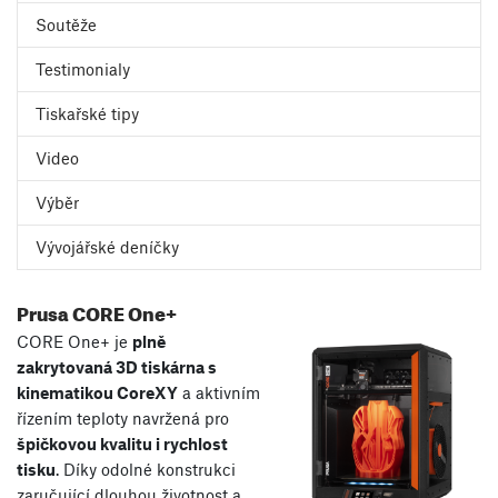
Soutěže
Testimonialy
Tiskařské tipy
Video
Výběr
Vývojářské deníčky
Prusa CORE One+
CORE One+ je
plně
zakrytovaná 3D tiskárna s
kinematikou CoreXY
a aktivním
řízením teploty navržená pro
špičkovou kvalitu i rychlost
tisku
. Díky odolné konstrukci
zaručující dlouhou životnost a