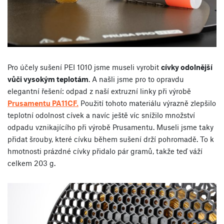
Pro účely sušení PEI 1010 jsme museli vyrobit
cívky odolnější
vůči vysokým teplotám
. A našli jsme pro to opravdu
elegantní řešení: odpad z naší extruzní linky při výrobě
Prusamentu PA11CF.
Použití tohoto materiálu výrazně zlepšilo
teplotní odolnost cívek a navíc ještě víc snížilo množství
odpadu vznikajícího při výrobě Prusamentu. Museli jsme taky
přidat šrouby, které cívku během sušení drží pohromadě. To k
hmotnosti prázdné cívky přidalo pár gramů, takže teď váží
celkem 203 g.