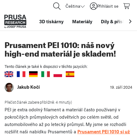
Čeština
Přihlásit se
3D tiskárny
Materiály
Díly
&
příslušens
Prusament PEI 1010: náš nový
high-end materiál je skladem!
Tento článek je také k dispozici v těchto jazycích:
Jakub Kočí
19. září 2024
Přečíst článek zabere přibližně: 4 minut(y)
PEI je extra odolný filament a materiál často používaný v
pokročilých průmyslových odvětvích po celém světě, od
automobilového až po letecký průmysl. My jsme se rozhodli
rozšířit naši nabídku Prusamentů a
Prusament PEI 1010 si už