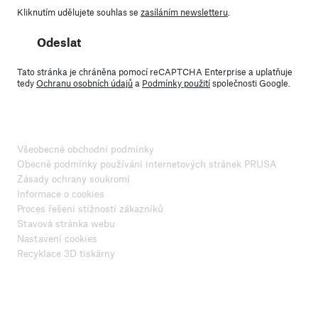
Kliknutím udělujete souhlas se
zasíláním newsletteru
.
Odeslat
Tato stránka je chráněna pomocí reCAPTCHA Enterprise a uplatňuje
tedy
Ochranu osobních údajů
a
Podmínky použití
společnosti Google.
Všeobecné obchodní podmínky
Obecné podmínky používání internetových stránek PRUSA
Zásady ochrany soukromí
Informace o cookies
Proces řešení stížností zákazníků
Stavová stránka webu
Nastavení cookies
Recyklace 3D tiskárny