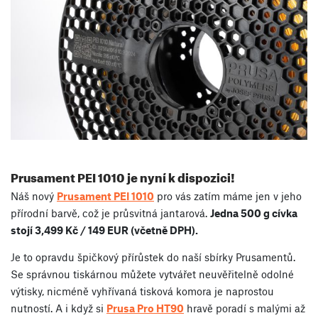
Prusament PEI 1010 je nyní k dispozici!
Náš nový
Prusament PEI 1010
pro vás zatím máme jen v jeho
přírodní barvě, což je průsvitná jantarová.
Jedna 500 g cívka
stojí 3,499 Kč / 149 EUR (včetně DPH).
Je to opravdu špičkový přírůstek do naší sbírky Prusamentů.
Se správnou tiskárnou můžete vytvářet neuvěřitelně odolné
výtisky, nicméně vyhřívaná tisková komora je naprostou
nutností. A i když si
Prusa Pro HT90
hravě poradí s malými až