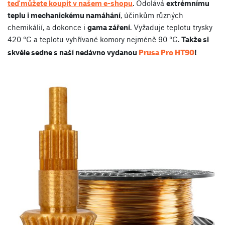
teď můžete koupit v našem e-shopu
. Odolává
extrémnímu
teplu i mechanickému namáhání
, účinkům různých
chemikálií, a dokonce i
gama záření
. Vyžaduje teplotu trysky
420 °C a teplotu vyhřívané komory nejméně 90 °C.
Takže si
Prusa Pro HT90
skvěle sedne s naší nedávno vydanou
!