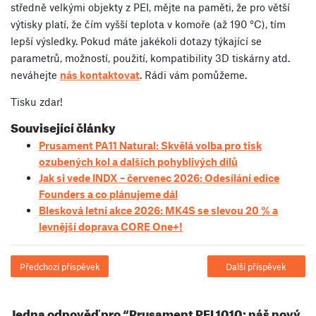
středně velkými objekty z PEI, mějte na paměti, že pro větší
výtisky platí, že čím vyšší teplota v komoře (až 190 °C), tím
lepší výsledky. Pokud máte jakékoli dotazy týkající se
parametrů, možností, použití, kompatibility 3D tiskárny atd.
neváhejte
nás kontaktovat
. Rádi vám pomůžeme.
Tisku zdar!
Související články
Prusament PA11 Natural: Skvělá volba pro tisk
ozubených kol a dalších pohyblivých dílů
Jak si vede INDX – červenec 2026: Odesílání edice
Founders a co plánujeme dál
Blesková letní akce 2026: MK4S se slevou 20 % a
levnější doprava CORE One+!
Předchozí příspěvek
Další příspěvek
Jedna odpověď pro “Prusament PEI 1010: náš nový