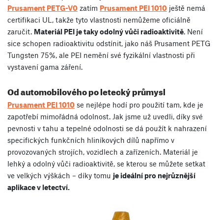
Prusament PETG-V0
zatím
Prusament PEI 1010
ještě nemá
certifikaci UL, takže tyto vlastnosti nemůžeme oficiálně
zaručit.
Materiál PEI je taky odolný vůči radioaktivitě
. Není
sice schopen radioaktivitu odstínit, jako náš Prusament PETG
Tungsten 75%, ale PEI nemění své fyzikální vlastnosti při
vystavení gama záření.
Od automobilového po letecký průmysl
Prusament PEI 1010
se nejlépe hodí pro použití tam, kde je
zapotřebí mimořádná odolnost. Jak jsme už uvedli, díky své
pevnosti v tahu a tepelné odolnosti se dá použít k nahrazení
specifických funkčních hliníkových dílů napřímo v
provozovaných strojích, vozidlech a zařízeních. Materiál je
lehký a odolný vůči radioaktivitě, se kterou se můžete setkat
ve velkých výškách – díky tomu
je ideální pro nejrůznější
aplikace v letectví.