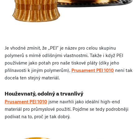
Je vhodné zmínit, že „PEI“ je název pro celou skupinu
polymerů s mírně odlišnými vlastnostmi. Takže i když PEI
používáme jako potah pro naše tiskové pláty (díky jeho
přilnavosti k jiným polymerům),
Prusament PEI 1010
není tak
docela ten stejný materiál.
Houževnatý, odolný a trvanlivý
Prusament PEI 1010
jsme navrhli jako ideální high-end
materiál pro průmyslové použití. Pojďme se tedy podrobněji
podívat na to, proč je tak dobrý.