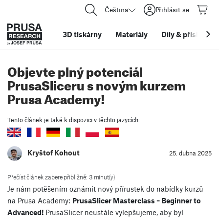
Čeština
Přihlásit se
3D tiskárny
Materiály
Díly
&
příslušens
Objevte plný potenciál
PrusaSliceru s novým kurzem
Prusa Academy!
Tento článek je také k dispozici v těchto jazycích:
Kryštof Kohout
25. dubna 2025
Přečíst článek zabere přibližně: 3 minut(y)
Je nám potěšením oznámit nový přírustek do nabídky kurzů
na Prusa Academy:
PrusaSlicer Masterclass – Beginner to
Advanced
!
PrusaSlicer neustále vylepšujeme, aby byl