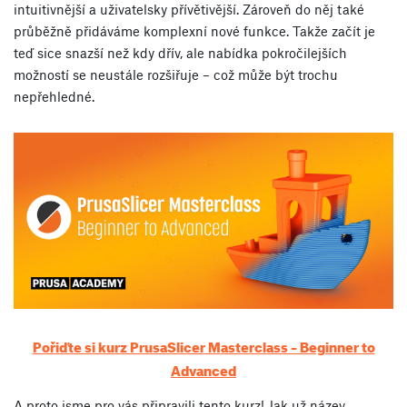
intuitivnější a uživatelsky přívětivější. Zároveň do něj také
průběžně přidáváme komplexní nové funkce. Takže začít je
teď sice snazší než kdy dřív, ale nabídka pokročilejších
možností se neustále rozšiřuje – což může být trochu
nepřehledné.
Pořiďte si kurz PrusaSlicer Masterclass – Beginner to
Advanced
A proto jsme pro vás připravili tento kurz! Jak už název