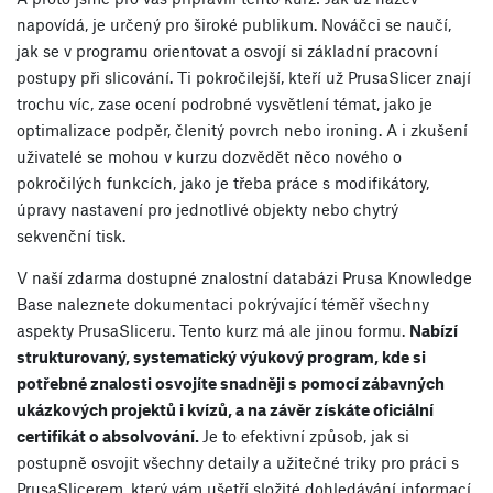
napovídá, je určený pro široké publikum. Nováčci se naučí,
jak se v programu orientovat a osvojí si základní pracovní
postupy při slicování. Ti pokročilejší, kteří už PrusaSlicer znají
trochu víc, zase ocení podrobné vysvětlení témat, jako je
optimalizace podpěr, členitý povrch nebo ironing. A i zkušení
uživatelé se mohou v kurzu dozvědět něco nového o
pokročilých funkcích, jako je třeba práce s modifikátory,
úpravy nastavení pro jednotlivé objekty nebo chytrý
sekvenční tisk.
V naší zdarma dostupné znalostní databázi Prusa Knowledge
Base naleznete dokumentaci pokrývající téměř všechny
aspekty PrusaSliceru. Tento kurz má ale jinou formu.
Nabízí
strukturovaný, systematický výukový program, kde si
potřebné znalosti osvojíte snadněji s pomocí zábavných
ukázkových projektů i kvízů, a na závěr získáte oficiální
certifikát o absolvování.
Je to efektivní způsob, jak si
postupně osvojit všechny detaily a užitečné triky pro práci s
PrusaSlicerem, který vám ušetří složité dohledávání informací