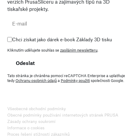
verzích PrusaSliceru a zajímavých tipů na 3D
tiskařské projekty.
Chci získat jako dárek e-book Základy 3D tisku
Kliknutím udělujete souhlas se
zasíláním newsletteru
.
Odeslat
Tato stránka je chráněna pomocí reCAPTCHA Enterprise a uplatňuje
tedy
Ochranu osobních údajů
a
Podmínky použití
společnosti Google.
Všeobecné obchodní podmínky
Obecné podmínky používání internetových stránek PRUSA
Zásady ochrany soukromí
Informace o cookies
Proces řešení stížností zákazníků