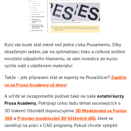
Kurz vás bude stát méně než jedna cívka Prusamentu. Díky
obsaženým radám, jak na optimalizaci tisku a celkové snížení
množství odpadního filamentu, se vám investice do kurzu
rychle vrátí v ušetřeném materiálu!
Zapište
Takže – jste připraveni stát se experty na PrusaSlicer?
se na Prusa Academy už dnes
!
A určitě se nezapomeňte podívat také na naše
ostatní kurzy
Prusa Academy.
Pokrývají celou řadu témat souvisejících s
3D Modelování ve Fusion
3D tiskem! Obzvlášť doporučujeme
360
Principy modelování 3D tištěných dílů
a
, které se
zaměřují na práci s CAD programy. Pokud chcete vylepšit