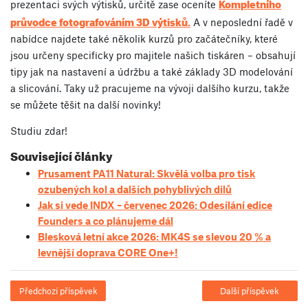
Kompletního
prezentaci svých výtisků, určitě zase oceníte
průvodce fotografováním 3D výtisků
.
A v neposlední řadě v
nabídce najdete také několik kurzů pro začátečníky, které
jsou určeny specificky pro majitele našich tiskáren – obsahují
tipy jak na nastavení a údržbu a také základy 3D modelování
a slicování. Taky už pracujeme na vývoji dalšího kurzu, takže
se můžete těšit na další novinky!
Studiu zdar!
Související články
Prusament PA11 Natural: Skvělá volba pro tisk
ozubených kol a dalších pohyblivých dílů
Jak si vede INDX – červenec 2026: Odesílání edice
Founders a co plánujeme dál
Blesková letní akce 2026: MK4S se slevou 20 % a
levnější doprava CORE One+!
Předchozí příspěvek
Další příspěvek