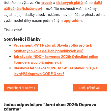
tiskařskou výbavu. Od
trysek
a
tiskových plátů
až po
další
užitečné příslušenství
– rozšíříte možnosti vaší tiskárny a
zajistíte její hladký chod. Tiskárnu navíc můžete přestavět na
vyšší model díky našim jedinečným
upgradům
.
Tisku zdar!
Související články
Prusament PA11 Natural: Skvělá volba pro tisk
ozubených kol a dalších pohyblivých dílů
Jak si vede INDX – červenec 2026: Odesílání edice
Founders a co plánujeme dál
Blesková letní akce 2026: MK4S se slevou 20 % a
levnější doprava CORE One+!
Předchozí příspěvek
Další příspěvek
Jedna odpověď pro “Jarní akce 2026: Doprava
zdarma“