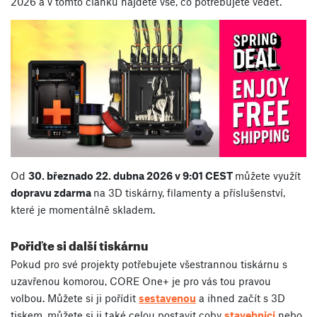
2026 a v tomto článku najdete vše, co potřebujete vědět.
Od
30. března
do
22. dubna 2026 v 9:01 CEST
můžete využít
dopravu zdarma
na 3D tiskárny, filamenty a příslušenství,
které je momentálně skladem.
Pořiďte si další tiskárnu
Pokud pro své projekty potřebujete všestrannou tiskárnu s
uzavřenou komorou, CORE One+ je pro vás tou pravou
volbou. Můžete si ji pořídit
sestavenou
a ihned začít s 3D
tiskem, můžete si ji také celou postavit coby
stavebnici
nebo