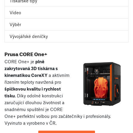
Tiskařské tipy
Video
Výběr
Vývojářské deníčky
Prusa CORE One+
CORE One+ je
plně
zakrytovaná 3D tiskárna s
kinematikou CoreXY
a aktivním
řízením teploty navržená pro
špičkovou kvalitu i rychlost
tisku
. Díky odolné konstrukci
zaručující dlouhou životnost a
snadnému spuštění je CORE
One+ perfektní volbou pro začátečníky i profesionály.
Vyvinuto a vyrobeno v ČR.