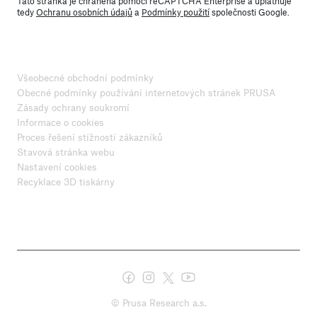
Tato stránka je chráněna pomocí reCAPTCHA Enterprise a uplatňuje
tedy
Ochranu osobních údajů
a
Podmínky použití
společnosti Google.
Všeobecné obchodní podmínky
Obecné podmínky používání internetových stránek PRUSA
Zásady ochrany soukromí
Informace o cookies
Proces řešení stížností zákazníků
Stavová stránka webu
Nastavení cookies
Recyklace 3D tiskárny
© Prusa Research a.s.