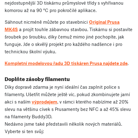
nejdostupnější 3D tiskárnu průmyslové třídy s vyhřívanou
komorou až na 90 °C pro pokročilé aplikace.
Sáhnout nicméně můžete po stavebnici
Original Prusa
MK4S
a projít touhle zábavnou stavbou. Tiskárnu si postavíte
šroubek po šroubku, díky čemuž mimo jiné pochopíte, jak
funguje. Jde o skvělý projekt pro každého nadšence i pro
technickou školní výuku.
Kompletní modelovou řadu 3D tiskáren Prusa najdete zde
.
Doplňte zásoby filamentu
Díky dopravě zdarma je nyní ideální čas zaplnit police s
filamenty. Ušetřit můžete ještě víc, pokud zkombinujete jarní
akci s naším
výprodejem
, v rámci kterého nabízíme až 20%
slevu na většinu cívek s Prusamenty bez NFC a až 45% slevu
na filamenty Buddy3D.
Nedávno jsme také představili několik nových materiálů.
Vyberte si ten svůj: