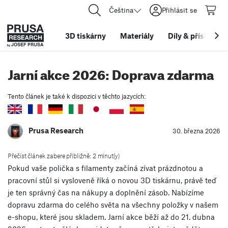
Čeština
Přihlásit se
3D tiskárny
Materiály
Díly
&
příslušens
Jarní akce 2026: Doprava zdarma
Tento článek je také k dispozici v těchto jazycích:
Prusa Research
30. března 2026
Přečíst článek zabere přibližně: 2 minut(y)
Pokud vaše polička s filamenty začíná zívat prázdnotou a
pracovní stůl si vysloveně říká o novou 3D tiskárnu, právě teď
je ten správný čas na nákupy a doplnění zásob. Nabízíme
dopravu zdarma do celého světa na všechny položky v našem
e-shopu, které jsou skladem. Jarní akce běží až do 21. dubna