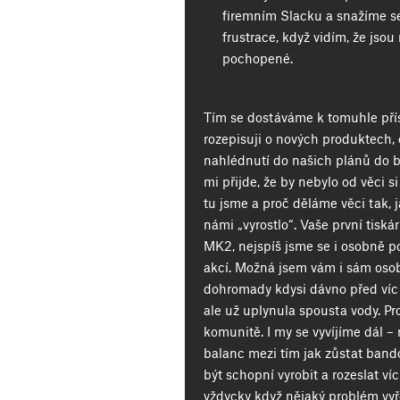
firemním Slacku a snažíme se 
frustrace, když vidím, že jso
pochopené.
Tím se dostáváme k tomuhle pří
rozepisuji o nových produktech
nahlédnutí do našich plánů do 
mi přijde, že by nebylo od věci 
tu jsme a proč děláme věci tak, 
námi „vyrostlo“. Vaše první tis
MK2, nejspíš jsme se i osobně p
akcí. Možná jsem vám i sám osob
dohromady kdysi dávno před víc 
ale už uplynula spousta vody. Pr
komunitě. I my se vyvíjíme dál 
balanc mezi tím jak zůstat bando
být schopní vyrobit a rozeslat víc 
vždycky když nějaký problém vyře