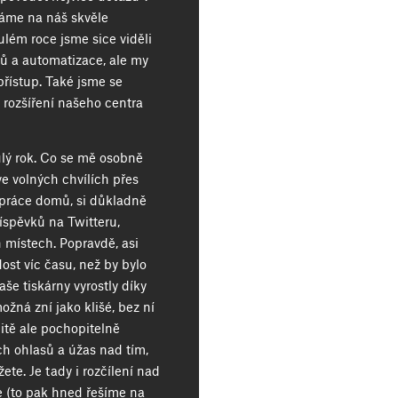
éháme na náš skvěle
lém roce jsme sice viděli
ů a automatizace, ale my
přístup. Také jsme se
a rozšíření našeho centra
ulý rok. Co se mě osobně
ve volných chvílích přes
z práce domů, si důkladně
íspěvků na Twitteru,
 místech. Popravdě, asi
dost víc času, než by bylo
še tiskárny vyrostly díky
ožná zní jako klišé, bez ní
tě ale pochopitelně
ich ohlasů a úžas nad tím,
te. Je tady i rozčílení nad
 (to pak hned řešíme na