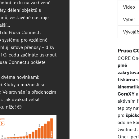
řidání textu na zakřivené
Video
ry, dělení objektů s
inů, vestavěné nástroje
Výběr
alší…
Vývojář
I do Prusa Connect.
o systému pro vzdálené
chlují síťové přenosy – díky
Prusa C
í G-codu začínáte tisknout
CORE One
Prusa Connectu pošlete
plně
zakrytov
se dvěma novinkami:
tiskárna s
 Kluby a možností si
kinemati
y. Ve srovnání s předchozím
CoreXY
a
c jak dvakrát větší!
aktivním 
ku níže! 🙂
teploty n
pro
špičko
odolné ko
životnost
One+ perf