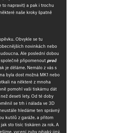
to napravit) a pak i trochu
u některé naše kroky špatně
spěvku. Obvykle se tu
, obecnějších novinkách nebo
budoucna. Ale poslední dobou
si společně připomenout
proč
jak je děláme. Nemálo z vás s
kárna byla dost možná MK1 nebo
otkali na některé z mnoha
ně pomohl vaši tiskárnu dát
než deseti lety. Od té doby
oměnil se trh i nálada ve 3D
– neustále hledáme ten správný
u kutilů z garáže, a přitom
jak sto tisíc tiskáren za rok. A
šíme, vycení zuby nějaký jiný.