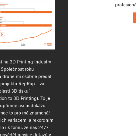
profesioná
í na 3D Printing Industry
 Společnost roku
a druhé mi osobně předal
c projektu RepRap – za
lasti 3D tisku“
on to 3D Printing). To je
 upřímně asi nedokážu
k moc to pro mě znamená!
jich variacemi a rekordními
lo i k tomu, že náš 24/7
povědět nejvíce dotazů v