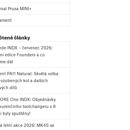
inal Prusa MINI+
ament
 čtené články
vede INDX – červenec 2026:
ní edice Founders a co
eme dál
nt PA11 Natural: Skvělá volba
k ozubených kol a dalších
vých dílů
CORE One INDX: Objednávky
urenčního toolchangeru s 8
i byly spuštěny!
á letní akce 2026: MK4S se