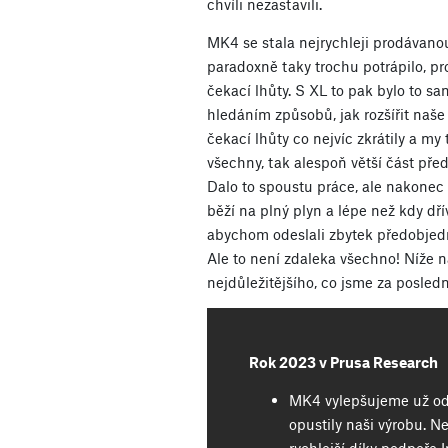
chvíli nezastavili.
MK4 se stala nejrychleji prodávanou
paradoxně taky trochu potrápilo, p
čekací lhůty. S XL to pak bylo to sa
hledáním způsobů, jak rozšířit naše 
čekací lhůty co nejvíc zkrátily a my
všechny, tak alespoň větší část pře
Dalo to spoustu práce, ale nakonec
běží na plný plyn a lépe než kdy dří
abychom odeslali zbytek předobjed
Ale to není zdaleka všechno! Níže n
nejdůležitějšího, co jsme za posledn
Rok 2023 v Prusa Research
MK4 vylepšujeme už od 
opustily naši výrobu. N