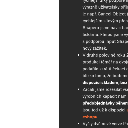
rychlejší díky podpoře I
výrazně uživatelsky pří
je např. Cancel Object 
rychlejším síťovým pře
Shaperu jsme navíc bac
tiskárnu, kterou jsme vy
s podporou Input Shaper
nový zážitek.
V druhé polovině roku 
produkci téměř na dvo
podařilo zkrátit čekací d
blízko tomu, že budem
dispozici skladem, bez
Začali jsme rozesílat v
výrobních kapacit ná
předobjednávky během
jsou teď už k dispozici
eshopu.
Vyšly dvě nové verze P