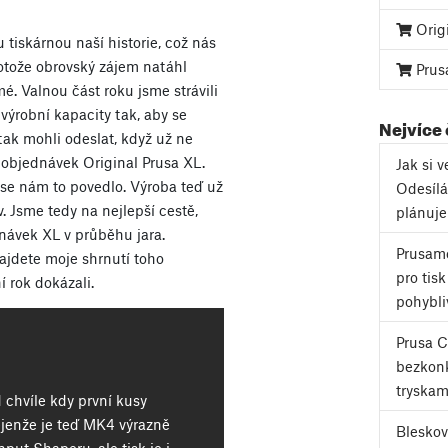
Orig
 tiskárnou naší historie, což nás
rotože obrovský zájem natáhl
Prus
mé. Valnou část roku jsme strávili
výrobní kapacity tak, aby se
Nejvíce
 tak mohli odeslat, když už ne
dobjednávek Original Prusa XL.
Jak si 
 se nám to povedlo. Výroba teď už
Odesílá
v. Jsme tedy na nejlepší cestě,
plánuj
návek XL v průběhu jara.
Prusame
ajdete moje shrnutí toho
pro tis
í rok dokázali.
pohybli
Prusa 
bezkonk
tryskam
chvíle kdy první kusy
ejenže je teď MK4 výrazně
Bleskov