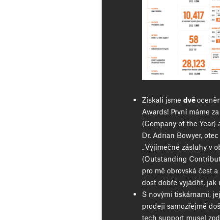
Získali jsme
dvě
oceněn
Awards! První máme za
(Company of the Year) 
Dr. Adrian Bowyer, ote
„Výjímečné zásluhy v ob
(Outstanding Contributi
pro mě obrovská čest a
dost dobře vyjádřit, ja
S novými tiskárnami, je
prodeji samozřejmě doš
tech support musel zod