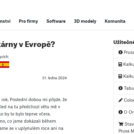
nství
Pro firmy
Software
3D modely
Komunita
skárny v Evropě?
Užitečn
Prus
ycích:
Kalku
Kalku
31. ledna 2024
Tabul
ok. Poslední dobou mi přijde, že
Color
ohled na tu předchozí větu mě v
O Ori
o by to bylo teprve včera.
no, co jsme dokázali během
Stave
jsme se v uplynulém roce ani na
Prusa 