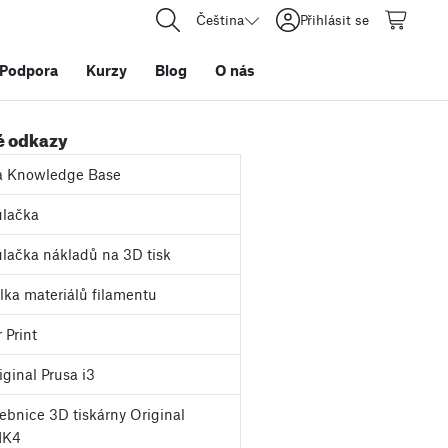
Čeština
Přihlásit se
Podpora
Kurzy
Blog
O nás
é odkazy
a Knowledge Base
lačka
lačka nákladů na 3D tisk
ka materiálů filamentu
 Print
ginal Prusa i3
bnice 3D tiskárny Original
MK4