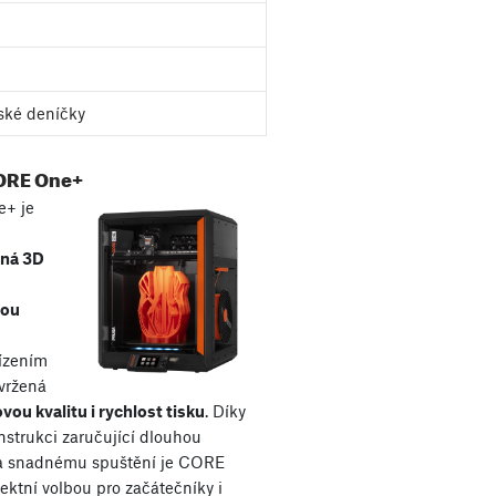
ské deníčky
ORE One+
+ je
aná 3D
kou
řízením
avržená
vou kvalitu i rychlost tisku
. Díky
nstrukci zaručující dlouhou
 a snadnému spuštění je CORE
ektní volbou pro začátečníky i