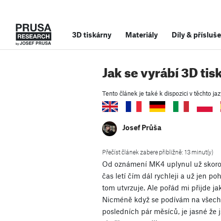
3D tiskárny
Materiály
Díly
&
přísluše
Jak se vyrábí 3D ti
Tento článek je také k dispozici v těchto jaz
Josef Průša
Přečíst článek zabere přibližně: 13 minut(y)
Od oznámení MK4 uplynul už skoro r
čas letí čím dál rychleji a už jen p
tom utvrzuje. Ale pořád mi přijde jak
Nicméně když se podívám na všech
posledních pár měsíců, je jasné že 