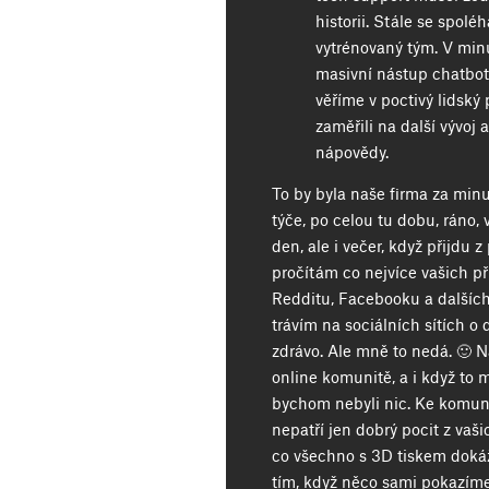
historii. Stále se spol
vytrénovaný tým. V minu
masivní nástup chatbot
věříme v poctivý lidský 
zaměřili na další vývoj 
nápovědy.
To by byla naše firma za min
týče, po celou tu dobu, ráno, 
den, ale i večer, když přijdu 
pročítám co nejvíce vašich př
Redditu, Facebooku a dalších
trávím na sociálních sítích o 
zdrávo. Ale mně to nedá. 🙂 Na
online komunitě, a i když to m
bychom nebyli nic. Ke komuni
nepatří jen dobrý pocit z vaš
co všechno s 3D tiskem dokáže
tím, když něco sami pokazíme