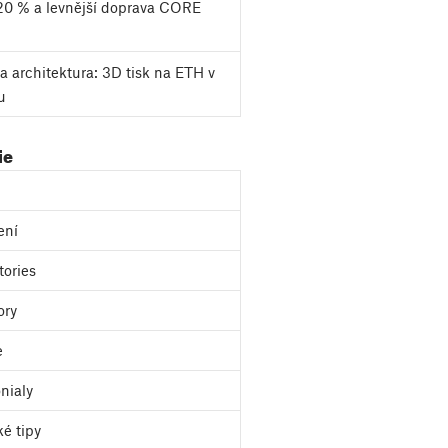
20 % a levnější doprava CORE
a architektura: 3D tisk na ETH v
u
ie
ení
tories
ory
e
nialy
ké tipy