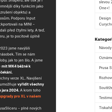
nput Shaperu, ale tisk je i
slevou 
jemnější díky funkcím jako
One+!
(zrušení objektu) a
Design 
nosům. Podporu Input
Curych
kportovali na MINI –
dali před čtyřmi lety. A teď,
u, je to pocitově úplně
Kategor
Návody
2023 jsme navýšili
jnásobek. Tím se nám
Oznám
oby, jak to jen šlo. A jsme
e
mít MK4 běžně k
Prusa S
 čekání.
Rozhov
šechny verze XL. Navýšení
m umožňuje
vyřídit všechny
Soutěž
 jara 2024.
A krom toho
upgrady pro XL v našem
Testimo
Tiskařs
rusaSliceru – plné nových