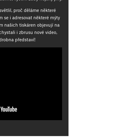
větlil, proč děláme některé
ím se i adresovat některé mýty
lem našich tiskáren objevují na
chystali i zbrusu nové video,
drobna představí!