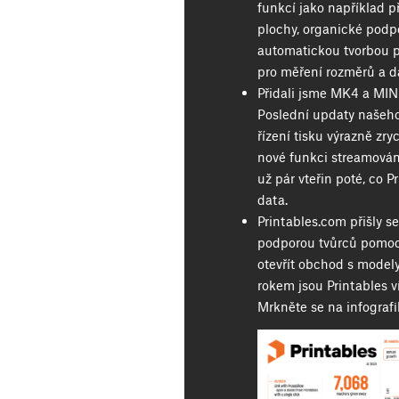
funkcí jako například p
plochy, organické podpě
automatickou tvorbou p
pro měření rozměrů a d
Přidali jsme MK4 a MIN
Poslední updaty našeh
řízení tisku výrazně zry
nové funkci streamován
už pár vteřin poté, co 
data.
Printables.com přišly 
podporou tvůrců pomocí
otevřít obchod s model
rokem jsou Printables ví
Mrkněte se na infografi