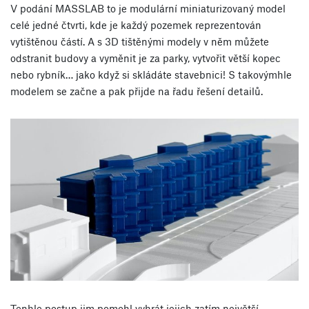
V podání MASSLAB to je modulární miniaturizovaný model
celé jedné čtvrti, kde je každý pozemek reprezentován
vytištěnou částí. A s 3D tištěnými modely v něm můžete
odstranit budovy a vyměnit je za parky, vytvořit větší kopec
nebo rybník… jako když si skládáte stavebnici! S takovýmhle
modelem se začne a pak přijde na řadu řešení detailů.
Tenhle postup jim pomohl vyhrát jejich zatím největší