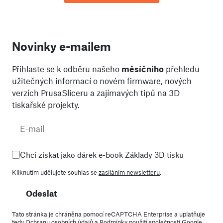
Novinky e-mailem
Přihlaste se k odběru našeho
měsíčního
přehledu
užitečných informací o novém firmware, nových
verzích PrusaSliceru a zajímavých tipů na 3D
tiskařské projekty.
Chci získat jako dárek e-book Základy 3D tisku
Kliknutím udělujete souhlas se
zasíláním newsletteru
.
Odeslat
Tato stránka je chráněna pomocí reCAPTCHA Enterprise a uplatňuje
tedy
Ochranu osobních údajů
a
Podmínky použití
společnosti Google.