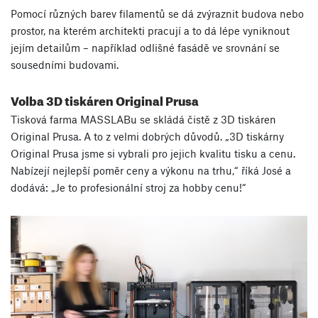
Pomocí různých barev filamentů se dá zvýraznit budova nebo
prostor, na kterém architekti pracují a to dá lépe vyniknout
jejím detailům – například odlišné fasádě ve srovnání se
sousedními budovami.
Volba 3D tiskáren Original Prusa
Tisková farma MASSLABu se skládá čistě z 3D tiskáren
Original Prusa. A to z velmi dobrých důvodů. „3D tiskárny
Original Prusa jsme si vybrali pro jejich kvalitu tisku a cenu.
Nabízejí nejlepší poměr ceny a výkonu na trhu,“ říká José a
dodává: „Je to profesionální stroj za hobby cenu!“