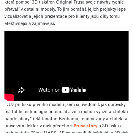
která pomocí 3D tiskáren Original Prusa svoje návrhy rychle
přetváří v detailní modely. To jim pomáhá jejich projekty lépe
vizualizovat a jejich prezentace pro klienty jsou díky tomu
efektivnější a zajímavější.
„
Už při tisku prvního modelu jsem si uvědomil, jak obrovský
má tahle technologie potenciál a že ji mohou využít architekti
napříč obory.
“ řekl Jonatan Benhamu, renomovaný architekt a
univerzitní lektor, v naši předchozí
Prusa story
o 3D tisku a
architektuře. Tým v MASSLAB se rozhodl jít ještě dál a 3D tisk