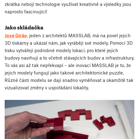
zkrátka nebojí technologie využívat kreativně a výsledky jsou
naprosto fascinující!
Jako skládačka
José Girão
, jeden z architektů MASSLAB, má na povel jejich
3D tiskárny a ukázal nám, jak vyrábějí své modely. Pomocí 3D
tisku vytvářejí podrobné modely lokací, pro které jejich
budovy navrhují a to včetně stávajících budov a infrastruktury.
To vás asi až tak nepřekvapí – ale inovací MASSLAB je to, že
jejich modely fungují jako takové architektonické puzzle.
Různé části modelu se dají snadno vyměňovat a okamžitě tak
vizualizovat změny v uspořádání lokality.