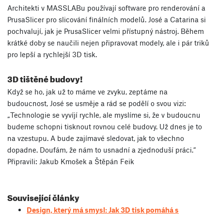
Architekti v MASSLABu používají software pro renderování a
PrusaSlicer pro slicování finálních modelů. José a Catarina si
pochvalují, jak je PrusaSlicer velmi přístupný nástroj. Během
krátké doby se naučili nejen připravovat modely, ale i pár triků
pro lepší a rychlejší 3D tisk.
3D tištěné budovy!
Když se ho, jak už to máme ve zvyku, zeptáme na
budoucnost, José se usměje a rád se podělí o svou vizi:
„Technologie se vyvíjí rychle, ale myslíme si, že v budoucnu
budeme schopni tisknout rovnou celé budovy. Už dnes je to
na vzestupu. A bude zajímavé sledovat, jak to všechno
dopadne. Doufám, že nám to usnadní a zjednoduší práci.“
Připravili: Jakub Kmošek a Štěpán Feik
Související články
Design, který má smysl: Jak 3D tisk pomáhá s