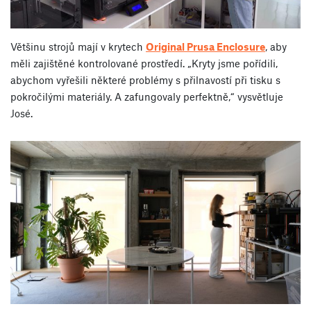
Většinu strojů mají v krytech
Original Prusa Enclosure
, aby
měli zajištěné kontrolované prostředí. „Kryty jsme pořídili,
abychom vyřešili některé problémy s přilnavostí při tisku s
pokročilými materiály. A zafungovaly perfektně,“ vysvětluje
José.