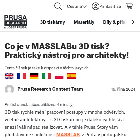
Čeština
Přihlásit se
3D tiskárny
Materiály
Díly
&
příslušens
Co je v MASSLABu 3D tisk?
Praktický nástroj pro architekty!
Tento článek je také k dispozici v těchto jazycích:
Prusa Research Content Team
16. října 2024
Přečíst článek zabere přibližně: 4 minut(y)
3D tisk rychle mění pracovní postupy v mnoha odvětvích,
včetně architektruy – s 3D tiskárnou je daleko rychlejší a
snazší váš nápad realizovat. A v téhle Prusa Story vám
představíme společnost
MASSLAB
, z Porta v portugalsku,