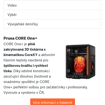
Video
Výběr
Vývojářské deníčky
Prusa CORE One+
CORE One+ je
plně
zakrytovaná 3D tiskárna s
kinematikou CoreXY
a aktivním
řízením teploty navržená pro
špičkovou kvalitu i rychlost
tisku
. Díky odolné konstrukci
zaručující dlouhou životnost a
snadnému spuštění je CORE
One+ perfektní volbou pro začátečníky i profesionály.
Vyvinuto a vyrobeno v ČR.
Více informací o tiskárně