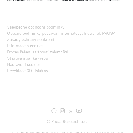
Všeobecné obchodní podmínky
Obecné podmínky používání internetových stránek PRUSA
Zásady ochrany soukromí
Informace o cookies
Proces řešení stížností zákazníků
Stavová stránka webu
Nastavení cookies
Recyklace 3D tiskárny
© Prusa Research a.s.
JOSEF PRUSA®, PRUSA RESEARCH®, PRUSA POLYMERS®, PRUSA