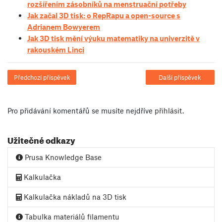
rozšířením zásobníků na menstruační potřeby
Jak začal 3D tisk: o RepRapu a open-source s
Adrianem Bowyerem
Jak 3D tisk mění výuku matematiky na univerzitě v
rakouském Linci
Předchozí příspěvek
Další příspěvek
Pro přidávání komentářů se musíte nejdříve
přihlásit
.
Užitečné odkazy
Prusa Knowledge Base
Kalkulačka
Kalkulačka nákladů na 3D tisk
Tabulka materiálů filamentu