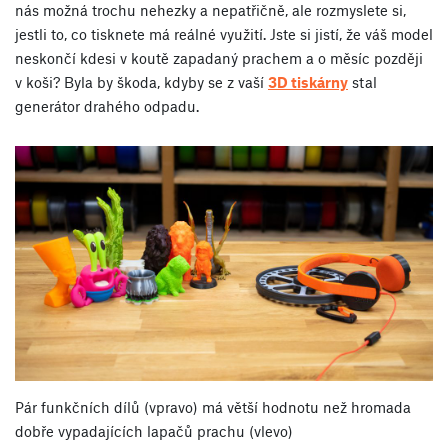
nás možná trochu nehezky a nepatřičně, ale rozmyslete si,
jestli to, co tisknete má reálné využití. Jste si jistí, že váš model
neskončí kdesi v koutě zapadaný prachem a o měsíc později
v koši? Byla by škoda, kdyby se z vaší
3D tiskárny
stal
generátor drahého odpadu.
Pár funkčních dílů (vpravo) má větší hodnotu než hromada
dobře vypadajících lapačů prachu (vlevo)