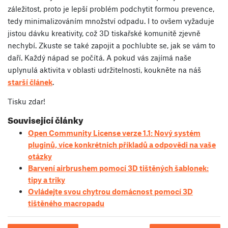
záležitost, proto je lepší problém podchytit formou prevence,
tedy minimalizováním množství odpadu. I to ovšem vyžaduje
jistou dávku kreativity, což 3D tiskařské komunitě zjevně
nechybí. Zkuste se také zapojit a pochlubte se, jak se vám to
daří. Každý nápad se počítá. A pokud vás zajímá naše
uplynulá aktivita v oblasti udržitelnosti, koukněte na náš
starší článek
.
Tisku zdar!
Související články
Open Community License verze 1.1: Nový systém
pluginů, více konkrétních příkladů a odpovědi na vaše
otázky
Barvení airbrushem pomocí 3D tištěných šablonek:
tipy a triky
Ovládejte svou chytrou domácnost pomocí 3D
tištěného macropadu