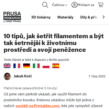
Čeština
Přihlásit se
3D tiskárny
Materiály
Díly
&
příslušens
10 tipů, jak šetřit filamentem a být
tak šetrnější k životnímu
prostředí a svojí peněžence
Tento článek je také k dispozici v těchto jazycích:
Jakub Kočí
7. října 2022
Přečíst článek zabere přibližně: 5 minut(y)
Už jsme vám párkrát ukázali, jak využít filament do
posledního kousku. Krásnou ukázkou může být jedna z
našich
soutěží na Printables.com
,
kde jste vymysleli úžasné