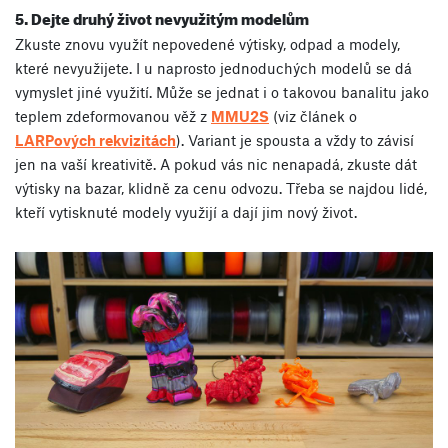
5. Dejte druhý život nevyužitým modelům
Zkuste znovu využít nepovedené výtisky, odpad a modely,
které nevyužijete. I u naprosto jednoduchých modelů se dá
vymyslet jiné využití. Může se jednat i o takovou banalitu jako
teplem zdeformovanou věž z
MMU2S
(viz článek o
LARPových rekvizitách
). Variant je spousta a vždy to závisí
jen na vaší kreativitě. A pokud vás nic nenapadá, zkuste dát
výtisky na bazar, klidně za cenu odvozu. Třeba se najdou lidé,
kteří vytisknuté modely využijí a dají jim nový život.