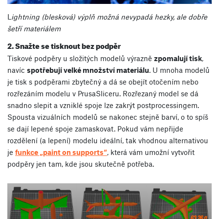
L
ightning (blesková) výplň možná nevypadá hezky, ale dobře
šetří materiálem
2. Snažte se tisknout bez podpěr
Tiskové podpěry u složitých modelů výrazně
zpomalují tisk
,
navíc
spotřebují velké množství materiálu
. U mnoha modelů
je tisk s podpěrami zbytečný a dá se obejít otočením nebo
rozřezáním modelu v PrusaSliceru. Rozřezaný model se dá
snadno slepit a vzniklé spoje lze zakrýt postprocessingem.
Spousta vizuálních modelů se nakonec stejně barví, o to spíš
se dají lepené spoje zamaskovat. Pokud vám nepřijde
rozdělení (a lepení) modelu ideální, tak vhodnou alternativou
je
funkce „paint on supports“
,
která vám umožní vytvořit
podpěry jen tam, kde jsou skutečně potřeba.