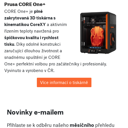
Prusa CORE One+
CORE One+ je
plně
zakrytovaná 3D tiskárna s
kinematikou CoreXY
a aktivním
řízením teploty navržená pro
špičkovou kvalitu i rychlost
tisku
. Díky odolné konstrukci
zaručující dlouhou životnost a
snadnému spuštění je CORE
One+ perfektní volbou pro začátečníky i profesionály.
Vyvinuto a vyrobeno v ČR.
Více informací o tiskárně
Novinky e-mailem
Přihlaste se k odběru našeho
měsíčního
přehledu