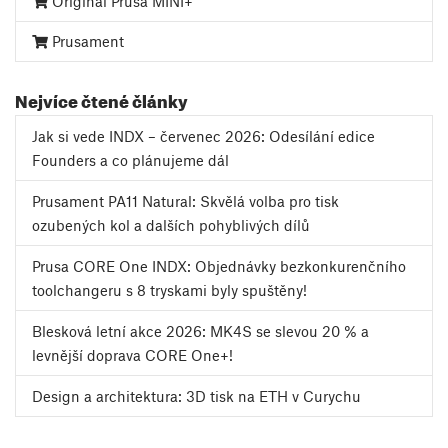
Original Prusa MINI+
Prusament
Nejvíce čtené články
Jak si vede INDX – červenec 2026: Odesílání edice
Founders a co plánujeme dál
Prusament PA11 Natural: Skvělá volba pro tisk
ozubených kol a dalších pohyblivých dílů
Prusa CORE One INDX: Objednávky bezkonkurenčního
toolchangeru s 8 tryskami byly spuštěny!
Blesková letní akce 2026: MK4S se slevou 20 % a
levnější doprava CORE One+!
Design a architektura: 3D tisk na ETH v Curychu