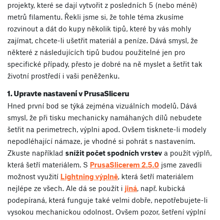
projekty, které se dají vytvořit z posledních 5 (nebo méně)
metrů filamentu. Řekli jsme si, že tohle téma zkusíme
rozvinout a dát do kupy několik tipů, které by vás mohly
zajímat, chcete-li ušetřit materiál a peníze. Dává smysl, že
některé z následujících tipů budou použitelné jen pro
specifické případy, přesto je dobré na ně myslet a šetřit tak
životní prostředí i vaši peněženku.
1. Upravte nastavení v PrusaSliceru
Hned pr
vní bod se týká zejména vizuálních modelů. Dává
smysl, že při tisku mechanicky namáhaných dílů nebudete
šetřit na perimetrech, výplni apod. Ovšem tisknete-li modely
nepodléhající námaze, je vhodné si pohrát s nastavením.
Zkuste například
snížit počet spodních vrstev
a použít výplň,
která šetří materiálem.
S
PrusaSlicerem 2.5.0
jsme zavedli
možnost využití
Lightning výplně
, která šetří materiálem
nejlépe ze všech. Ale dá se použít i
jiná
, např. kubická
podepíraná, která funguje také velmi dobře, nepotřebujete-li
vysokou mechanickou odolnost. Ovšem pozor, šetření výplní