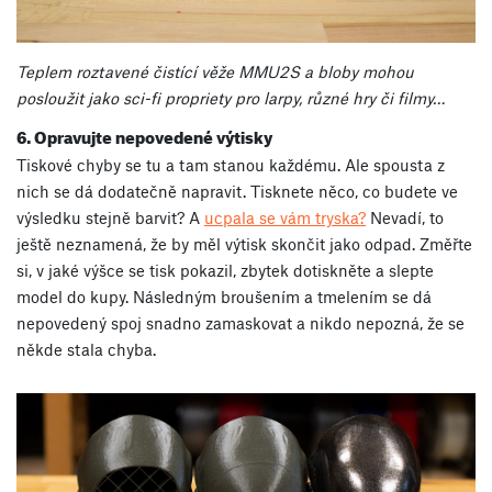
Teplem roztavené čistící věže MMU2S a bloby mohou
posloužit jako sci-fi propriety pro larpy, různé hry či filmy…
6. Opravujte nepovedené výtisky
Tiskové chyby se tu a tam stanou každému. Ale spousta z
nich se dá dodatečně napravit. Tisknete něco, co budete ve
výsledku stejně barvit? A
ucpala se vám tryska?
Nevadí, to
ještě neznamená, že by měl výtisk skončit jako odpad. Změřte
si, v jaké výšce se tisk pokazil, zbytek dotiskněte a slepte
model do kupy. Následným broušením a tmelením se dá
nepovedený spoj snadno zamaskovat a nikdo nepozná, že se
někde stala chyba.