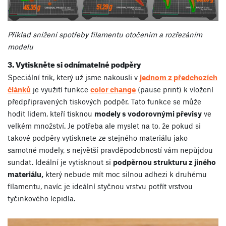
Příklad snížení spotřeby filamentu otočením a rozřezáním
modelu
3. Vytiskněte si odnímatelné podpěry
Speciální trik, který už jsme nakousli v
jednom z předchozích
článků
je využití funkce
color change
(pause print)
k vložení
předpřipravených tiskových podpěr. Tato funkce se může
hodit lidem, kteří tisknou
modely s vodorovnými převisy
ve
velkém množství. Je potřeba ale myslet na to, že pokud si
takové podpěry vytisknete ze stejného materiálu jako
samotné modely, s největší pravděpodobností vám nepůjdou
sundat. Ideální je vytisknout si
podpěrnou strukturu z jiného
materiálu,
který nebude mít moc silnou adhezi k druhému
filamentu, navíc je ideální styčnou vrstvu potřít vrstvou
tyčinkového lepidla.