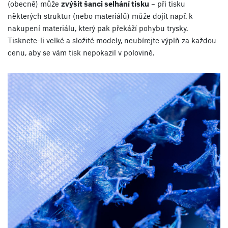
(obecně) může
zvýšit šanci selhání tisku
– při tisku
některých struktur (nebo materiálů) může dojít např. k
nakupení materiálu, který pak překáží pohybu trysky.
Tisknete-li velké a složité modely, neubírejte výplň za každou
cenu, aby se vám tisk nepokazil v polovině.