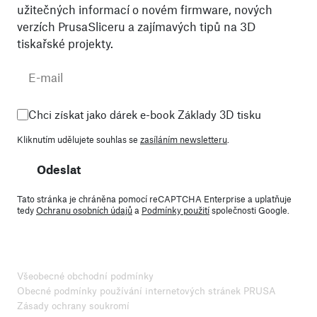
užitečných informací o novém firmware, nových
verzích PrusaSliceru a zajímavých tipů na 3D
tiskařské projekty.
Chci získat jako dárek e-book Základy 3D tisku
Kliknutím udělujete souhlas se
zasíláním newsletteru
.
Odeslat
Tato stránka je chráněna pomocí reCAPTCHA Enterprise a uplatňuje
tedy
Ochranu osobních údajů
a
Podmínky použití
společnosti Google.
Všeobecné obchodní podmínky
Obecné podmínky používání internetových stránek PRUSA
Zásady ochrany soukromí