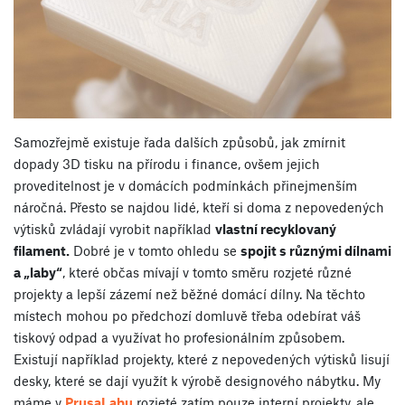
Samozřejmě existuje řada dalších způsobů, jak zmírnit
dopady 3D tisku na přírodu i finance, ovšem jejich
proveditelnost je v domácích podmínkách přinejmenším
náročná. Přesto se najdou lidé, kteří si doma z nepovedených
výtisků zvládají vyrobit například
vlastní recyklovaný
filament.
Dobré je v tomto ohledu se
spojit s různými dílnami
a „laby“
, které občas mívají v tomto směru rozjeté různé
projekty a lepší zázemí než běžné domácí dílny. Na těchto
místech mohou po předchozí domluvě třeba odebírat váš
tiskový odpad a využívat ho profesionálním způsobem.
Existují například projekty, které z nepovedených výtisků lisují
desky, které se dají využít k výrobě designového nábytku. My
máme v
PrusaLabu
rozjeté zatím pouze interní projekty, ale