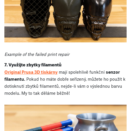
Example of the failed print repair
7. Využijte zbytky filamentů
Original Prusa 3D tiskárny
mají spolehlivě funkční
senzor
filamentu.
Pokud ho máte dobře seřízený, můžete ho použít k
dotisknutí zbytků filamentů, nejde-li vám o výslednou barvu
modelu. My to tak děláme běžně!