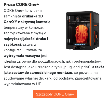
Prusa CORE One+
CORE One+ to w pełni
zamknięta
drukarka 3D
CoreXY z aktywną kontrolą
temperatury w komorze,
zaprojektowana z myślą o
najwyższej jakości druku i
szybkości
. Łatwa w
konfiguracji i trwała, ta
wytrzymała maszyna
jest
idealna zarówno dla początkujących, jak i profesjonalistów.
Jest dostępna jako urządzenie typu „plug-and-print”,
a także
jako zestaw do samodzielnego montażu
, co pozwala na
zbudowanie własnej drukarki od podstaw. Zaprojektowana i
wyprodukowana w UE.
Szczegóły CORE One+