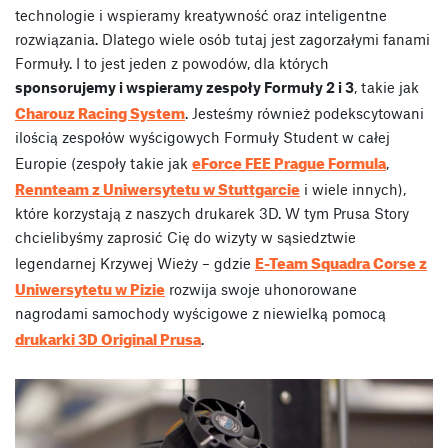
technologie i wspieramy kreatywność oraz inteligentne
rozwiązania. Dlatego wiele osób tutaj jest zagorzałymi fanami
Formuły. I to jest jeden z powodów, dla których
sponsorujemy i wspieramy zespoły Formuły 2 i 3
, takie jak
Charouz Racing System
. Jesteśmy również podekscytowani
ilością zespołów wyścigowych Formuły Student w całej
eForce FEE Prague Formula
Europie (zespoły takie jak
,
Rennteam z Uniwersytetu w Stuttgarcie
i wiele innych),
które korzystają z naszych drukarek 3D. W tym Prusa Story
chcielibyśmy zaprosić Cię do wizyty w sąsiedztwie
E-Team Squadra Corse z
legendarnej Krzywej Wieży – gdzie
Uniwersytetu w Pizie
rozwija swoje uhonorowane
nagrodami samochody wyścigowe z niewielką pomocą
drukarki 3D Original Prusa
.