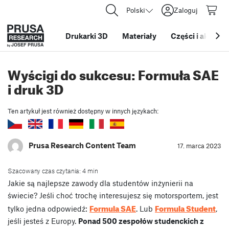
Polski
Zaloguj
Drukarki 3D
Materiały
Części i akcesor
Wyścigi do sukcesu: Formuła SAE
i druk 3D
Ten artykuł jest również dostępny w innych językach:
Prusa Research Content Team
17. marca 2023
Szacowany czas czytania: 4 min
Jakie są najlepsze zawody dla studentów inżynierii na
świecie? Jeśli choć trochę interesujesz się motorsportem, jest
Formula SAE
Formula Student
tylko jedna odpowiedź:
. Lub
,
jeśli jesteś z Europy.
Ponad 500 zespołów studenckich z