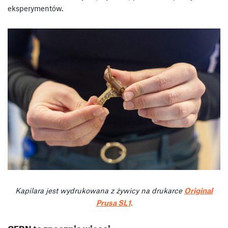
eksperymentów.
Kapilara jest wydrukowana z żywicy na drukarce
Original
Prusa SL1
.
CERN to znacznie więcej