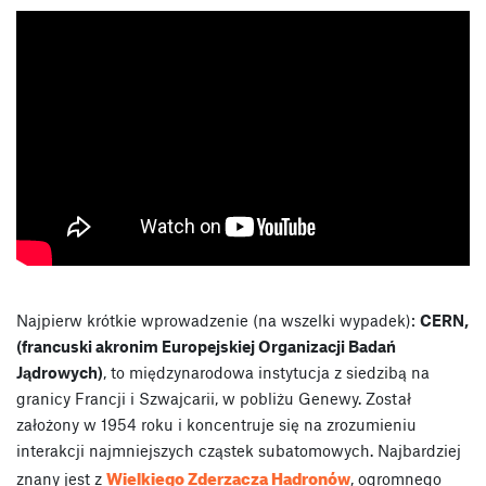
Najpierw krótkie wprowadzenie (na wszelki wypadek):
CERN,
(francuski akronim Europejskiej Organizacji Badań
Jądrowych)
, to międzynarodowa instytucja z siedzibą na
granicy Francji i Szwajcarii, w pobliżu Genewy. Został
założony w 1954 roku i koncentruje się na zrozumieniu
interakcji najmniejszych cząstek subatomowych. Najbardziej
Wielkiego Zderzacza Hadronów
znany jest z
, ogromnego