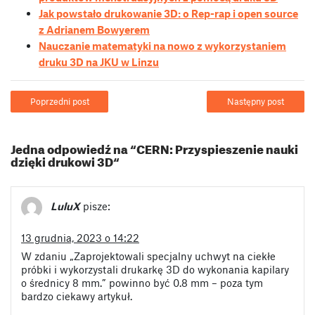
Jak powstało drukowanie 3D: o Rep-rap i open source
z Adrianem Bowyerem
Nauczanie matematyki na nowo z wykorzystaniem
druku 3D na JKU w Linzu
Poprzedni post
Następny post
Jedna odpowiedź na “CERN: Przyspieszenie nauki
dzięki drukowi 3D“
LuluX
pisze:
13 grudnia, 2023 o 14:22
W zdaniu „Zaprojektowali specjalny uchwyt na ciekłe
próbki i wykorzystali drukarkę 3D do wykonania kapilary
o średnicy 8 mm.” powinno być 0.8 mm – poza tym
bardzo ciekawy artykuł.