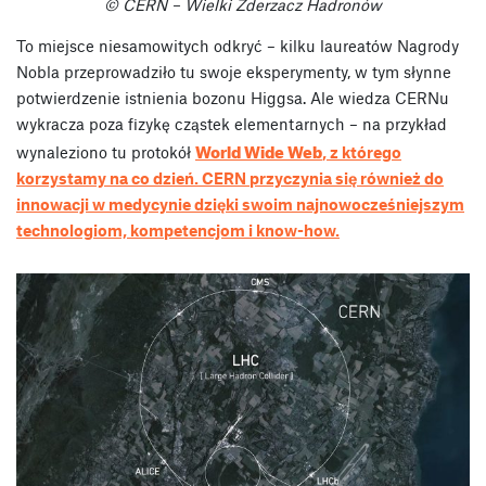
© CERN – Wielki Zderzacz Hadronów
To miejsce niesamowitych odkryć – kilku laureatów Nagrody
Nobla przeprowadziło tu swoje eksperymenty, w tym słynne
potwierdzenie istnienia bozonu Higgsa. Ale wiedza CERNu
wykracza poza fizykę cząstek elementarnych – na przykład
World Wide Web
wynaleziono tu protokół
, z którego
korzystamy na co dzień. CERN przyczynia się również do
innowacji w medycynie dzięki swoim najnowocześniejszym
technologiom, kompetencjom i know-how.