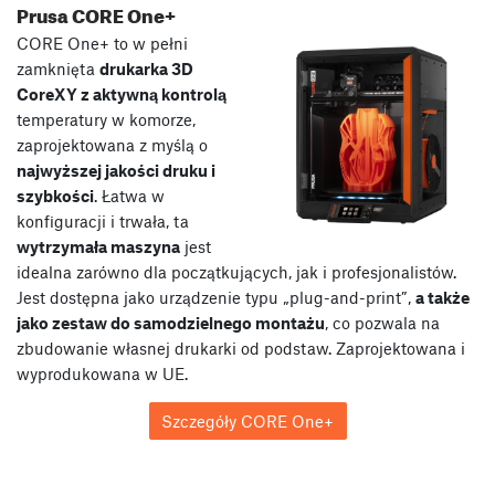
Prusa CORE One+
CORE One+ to w pełni
zamknięta
drukarka 3D
CoreXY z aktywną kontrolą
temperatury w komorze,
zaprojektowana z myślą o
najwyższej jakości druku i
szybkości
. Łatwa w
konfiguracji i trwała, ta
wytrzymała maszyna
jest
idealna zarówno dla początkujących, jak i profesjonalistów.
Jest dostępna jako urządzenie typu „plug-and-print”,
a także
jako zestaw do samodzielnego montażu
, co pozwala na
zbudowanie własnej drukarki od podstaw. Zaprojektowana i
wyprodukowana w UE.
Szczegóły CORE One+