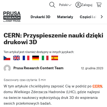
Polski
Zaloguj
Drukarki 3D
Materiały
Części i akcesor
CERN: Przyspieszenie nauki dzięki
drukowi 3D
Ten artykuł jest również dostępny w innych językach:
Prusa Research Content Team
12. grudnia 2023
Szacowany czas czytania: 5 min
CERN
W tym artykule chcielibyśmy zaprosić Cię w podróż po
,
domu Wielkiego Zderzacza Hadronów (LHC), gdzie najlepsi
na świecie naukowcy wykorzystują druk 3D do wspierania
swoich przełomowych badań.