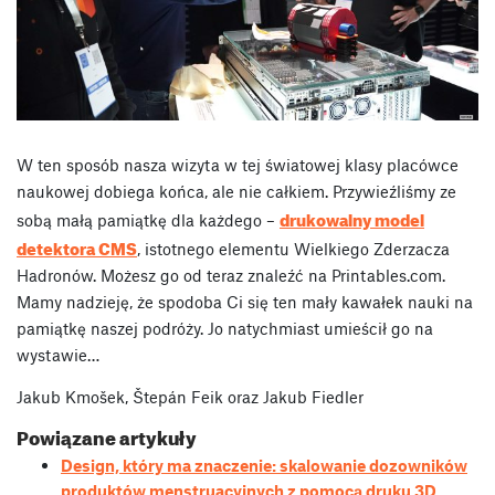
W ten sposób nasza wizyta w tej światowej klasy placówce
naukowej dobiega końca, ale nie całkiem. Przywieźliśmy ze
drukowalny model
sobą małą pamiątkę dla każdego –
detektora CMS
, istotnego elementu Wielkiego Zderzacza
Hadronów. Możesz go od teraz znaleźć na Printables.com.
Mamy nadzieję, że spodoba Ci się ten mały kawałek nauki na
pamiątkę naszej podróży. Jo natychmiast umieścił go na
wystawie…
Jakub Kmošek, Štepán Feik oraz Jakub Fiedler
Powiązane artykuły
Design, który ma znaczenie: skalowanie dozowników
produktów menstruacyjnych z pomocą druku 3D