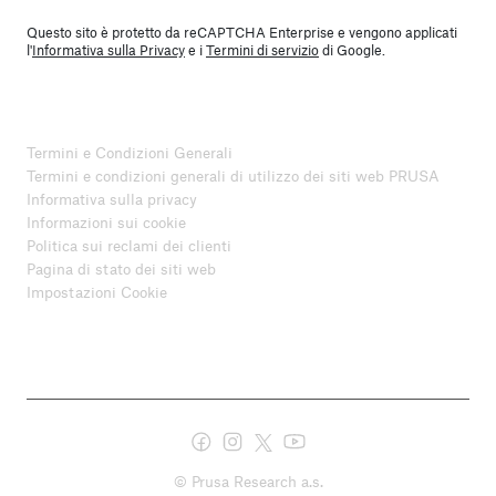
Questo sito è protetto da reCAPTCHA Enterprise e vengono applicati
l'
Informativa sulla Privacy
e i
Termini di servizio
di Google.
Termini e Condizioni Generali
Termini e condizioni generali di utilizzo dei siti web PRUSA
Informativa sulla privacy
Informazioni sui cookie
Politica sui reclami dei clienti
Pagina di stato dei siti web
Impostazioni Cookie
© Prusa Research a.s.